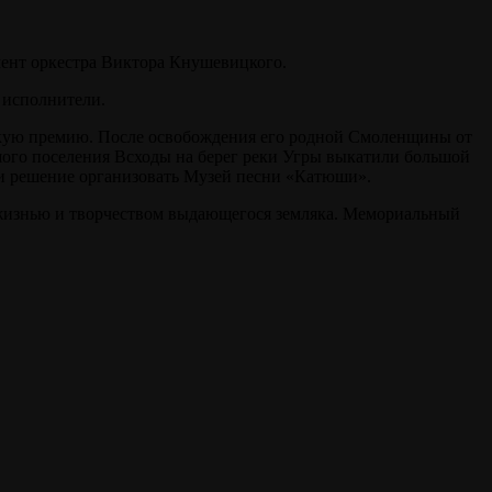
ент оркестра Виктора Кнушевицкого.
 исполнители.
нскую премию. После освобождения его родной Смоленщины от
шого поселения Всходы на берег реки Угры выкатили большой
ли решение организовать Музей песни «Катюши».
с жизнью и творчеством выдающегося земляка. Мемориальный