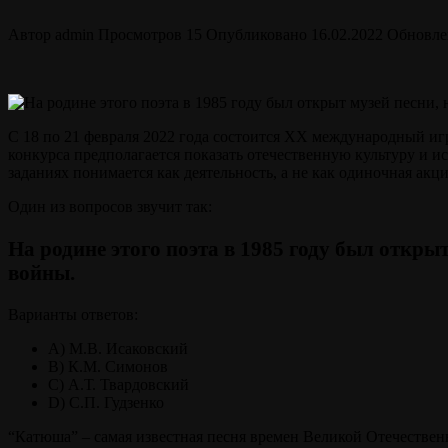
Автор
admin
Просмотров
15
Опубликовано
16.02.2022
Обновле
С 18 по 21 февраля 2022 года состоится XX международный игр
конкурса предполагается показать отечественную культуру и 
заданиях понимается как деятельность, а не как одиночная ак
Один из вопросов звучит так:
На родине этого поэта в 1985 году был откры
войны.
Варианты ответов:
A) М.В. Исаковский
B) К.М. Симонов
C) А.Т. Твардовский
D) С.П. Гудзенко
“Катюша” – самая известная песня времен Великой Отечествен