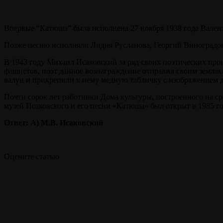
Впервые “Катюша” была исполнена 27 ноября 1938 года Вален
Позже песню исполняли Лидия Русланова, Георгий Виноградов
В 1943 году Михаил Исаковский за ряд своих поэтических пр
фашистов, поэт данное вознаграждение отправил своим земляк
валун и прикрепили к нему медную табличку с изображением 
Почти сорок лет работники Дома культуры, построенного на с
музей Исаковского и его песни «Катюша» был открыт в 1985 го
Ответ: A) М.В. Исаковский
Оцените статью