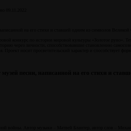
но
09.11.2022
овой конкурс по истории мировой культуры «Золотое руно». Тем
историю через личности, способствовавшие становлению самосоз
ция. Проект носит просветительский характер и способствует фо
т музей песни, написанной на его стихи и ста
ной войны. Автор музыки – Матвей Блантер, автор слов – Миха