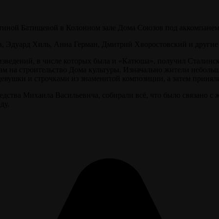
тиной Батищевой в Колонном зале Дома Союзов под аккомпанем
, Эдуард Хиль, Анна Герман, Дмитрий Хворостовский и другие
оизведений, в числе которых была и «Катюша», получил Стали
ам на строительство Дома культуры. Изначально жители неболь
девушки и строчками из знаменитой композиции, а затем приня
редства Михаила Васильевича, собирали всё, что было связано 
ду.