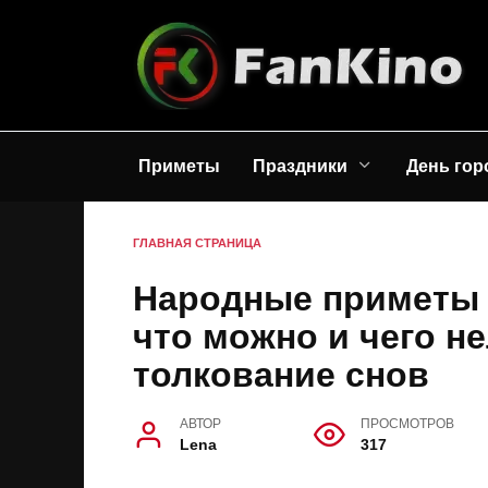
Перейти
к
содержанию
Приметы
Праздники
День гор
ГЛАВНАЯ СТРАНИЦА
Народные приметы н
что можно и чего не
толкование снов
АВТОР
ПРОСМОТРОВ
Lena
317