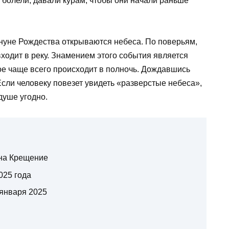
 болели, давали курам, чтобы они начали раньше
нуне Рождества открываются небеса. По поверьям,
входит в реку. Знамением этого события является
ое чаще всего происходит в полночь. Дождавшись
 Если человеку повезет увидеть «разверстые небеса»,
 душе угодно.
 на Крещение
025 года
 января 2025