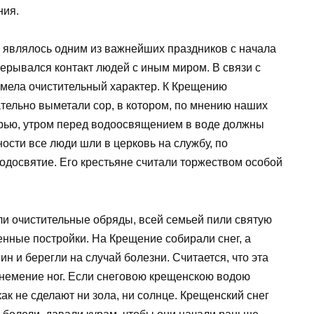
ния.
 являлось одним из важнейших праздников с начала
рерывался контакт людей с иным миром. В связи с
имела очистительный характер. К Крещению
тельно выметали сор, в котором, по мнению наших
верью, утром перед водоосвящением в воде должны
ости все люди шли в церковь на службу, по
одосвятие. Его крестьяне считали торжеством особой
и очистительные обряды, всей семьей пили святую
венные постройки. На Крещение собирали снег, а
н и берегли на случай болезни. Считается, что эта
онемение ног. Если снеговою крещенскою водою
 как не сделают ни зола, ни солнце. Крещенский снег