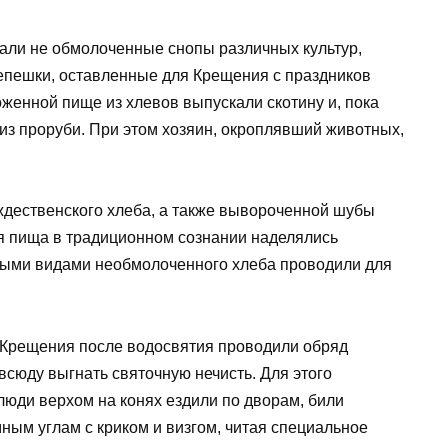
али не обмолоченные снопы различных культур,
епешки, оставленные для Крещения с праздников
оженной пище из хлевов выпускали скотину и, пока
 из проруби. При этом хозяин, окроплявший животных,
ждественского хлеба, а также вывороченной шубы
ая пища в традиционном сознании наделялись
ыми видами необмолоченного хлеба проводили для
нь Крещения после водосвятия проводили обряд
всюду выгнать святочную нечисть. Для этого
юди верхом на конях ездили по дворам, били
мным углам с криком и визгом, читая специальное