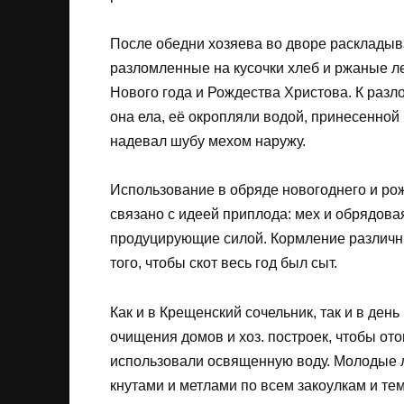
После обедни хозяева во дворе раскладыв
разломленные на кусочки хлеб и ржаные л
Нового года и Рождества Христова. К разл
она ела, её окропляли водой, принесенной
надевал шубу мехом наружу.
Использование в обряде новогоднего и ро
связано с идеей приплода: мех и обрядов
продуцирующие силой. Кормление различн
того, чтобы скот весь год был сыт.
Как и в Крещенский сочельник, так и в де
очищения домов и хоз. построек, чтобы ото
использовали освященную воду. Молодые л
кнутами и метлами по всем закоулкам и те