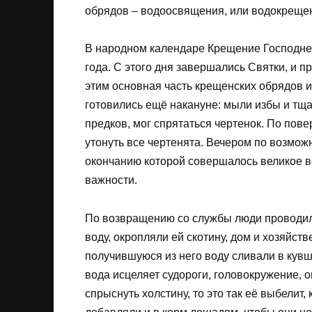
обрядов – водоосвящения, или водокреще
В народном календаре Крещение Господне
года. С этого дня завершались Святки, и п
этим основная часть крещенских обрядов 
готовились ещё накануне: мыли избы и тща
предков, мог спрятаться чертенок. По по
утонуть все чертенята. Вечером по возможн
окончанию которой совершалось великое в
важности.
По возвращению со службы люди проводил
воду, окропляли ей скотину, дом и хозяйст
получившуюся из него воду сливали в кувши
вода исцеляет судороги, головокружение, 
спрыснуть холстину, то это так её выбелит,