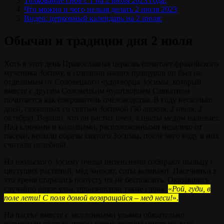
Толкование снов с 1 на 2 июля 2023 года:
Что можно и чего нельзя делать 2 июля 2023
Видео: церковный календарь на 2 июля:
Обычаи и традиции дня 2 июля
Хоть в этот день Православная церковь почитает фракийского
мученика Зосиму, в сознании наших пращуров он был не
отделимым от Соловецкого чудотворца Зосимы, который
вместе с другим Соловецким чудотворцем Савватием
почитается как покровитель пчеловодства. В году несколько
дней, связанных со святым Зосимой (30 апреля, 2 июля, 2
октября). Верили, что он растит пчел, а цветы медом наливает.
Над ключами и колодцами, расположенными недалеко от
пасеки, вешали образы святого Зосимы, после чего воду в них
считали целебной.
На июльского Зосиму пчелы интенсивно собирают пыльцу с
цветущих растений, мёд заносят, соты заливают. Пасечники в
это время старались попусту их не беспокоить. Оказавшись
случайно возле улья, произносили такие слова:
«
Рой, гуди, в
поле лети! С поля домой возвращайся – мед неси!
».
На пасеке вместе с заселенными ульями обязательно
размещали пустые, чтобы кроме хозяина никто не знал,