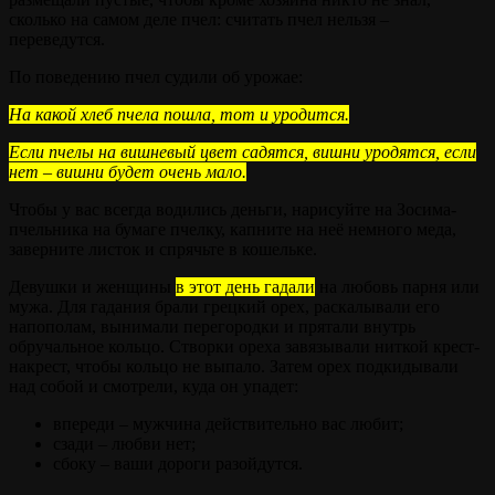
сколько на самом деле пчел: считать пчел нельзя –
переведутся.
По поведению пчел судили об урожае:
На какой хлеб пчела пошла, тот и уродится.
Если пчелы на вишневый цвет садятся, вишни уродятся, если
нет – вишни будет очень мало.
Чтобы у вас всегда водились деньги, нарисуйте на Зосима-
пчельника на бумаге пчелку, капните на неё немного меда,
заверните листок и спрячьте в кошельке.
Девушки и женщины
в этот день гадали
на любовь парня или
мужа. Для гадания брали грецкий орех, раскалывали его
напополам, вынимали перегородки и прятали внутрь
обручальное кольцо. Створки ореха завязывали ниткой крест-
накрест, чтобы кольцо не выпало. Затем орех подкидывали
над собой и смотрели, куда он упадет:
впереди – мужчина действительно вас любит;
сзади – любви нет;
сбоку – ваши дороги разойдутся.