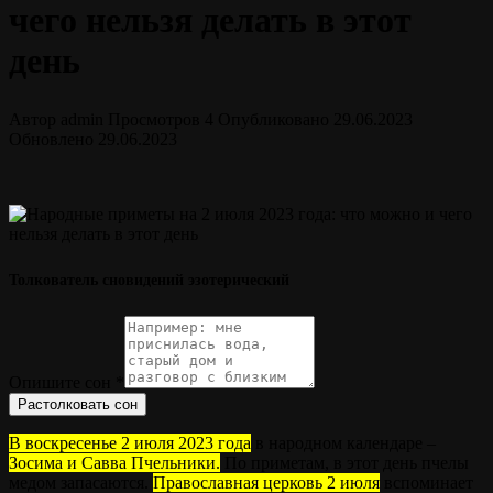
чего нельзя делать в этот
день
Автор
admin
Просмотров
4
Опубликовано
29.06.2023
Обновлено
29.06.2023
Толкователь сновидений эзотерический
Опишите сон
*
Растолковать сон
В воскресенье 2 июля 2023 года
в народном календаре –
Зосима и Савва Пчельники.
По приметам, в этот день пчелы
медом запасаются.
Православная церковь 2 июля
вспоминает