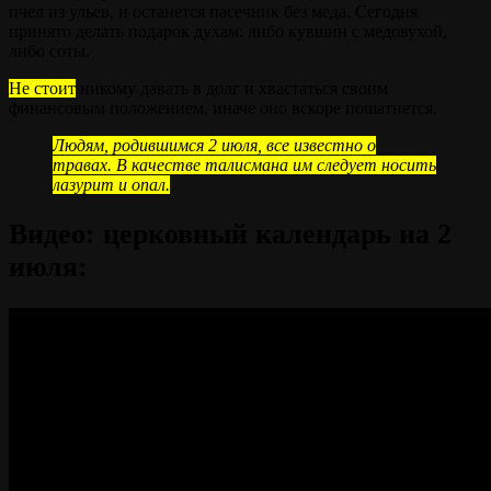
пчел из ульев, и останется пасечник без меда. Сегодня
принято делать подарок духам: либо кувшин с медовухой,
либо соты.
Не стоит
никому давать в долг и хвастаться своим
финансовым положением, иначе оно вскоре пошатнется.
Людям, родившимся 2 июля, все известно о
травах. В качестве талисмана им следует носить
лазурит и опал.
Видео: церковный календарь на 2
июля: