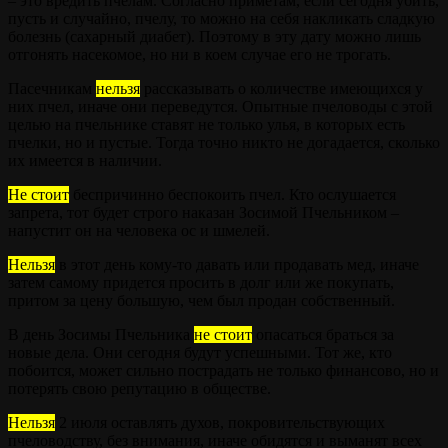
– это вредить пчелам. Согласно приметам, если сегодня убить,
пусть и случайно, пчелу, то можно на себя накликать сладкую
болезнь (сахарный диабет). Поэтому в эту дату можно лишь
отгонять насекомое, но ни в коем случае его не трогать.
Пасечникам
нельзя
рассказывать о количестве имеющихся у
них пчел, иначе они переведутся. Опытные пчеловоды с этой
целью на пчельнике ставят не только улья, в которых есть
пчелки, но и пустые. Тогда точно никто не догадается, сколько
их имеется в наличии.
Не стоит
беспричинно беспокоить пчел. Кто ослушается
запрета, тот будет строго наказан Зосимой Пчельником –
напустит он на человека ос и шмелей.
Нельзя
в этот день кому-то давать или продавать мед, иначе
затем самому придется просить в долг или же покупать,
притом за цену большую, чем был продан собственный.
В день Зосимы Пчельника
не стоит
опасаться браться за
новые дела. Они сегодня будут успешными. Тот же, кто
побоится, может сильно пострадать не только финансово, но и
потерять свою репутацию в обществе.
Нельзя
2 июля оставлять духов, покровительствующих
пчеловодству, без внимания, иначе обидятся и выманят всех