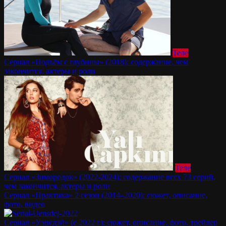
Теле
Сериал «Подъём с глубины» (2018): содержание, чем
закончится, актеры и роли
Теле
Сериал «Зимородок» (2022-2024): содержание всех 73 серий,
чем закончится, актеры и роли
Сериал «Практика» 2 сезон (2014–2020): сюжет, описание,
фото, видео
Сериал «Уэнсдэй» (с 2022 г): сюжет, описание, фото, трейлер