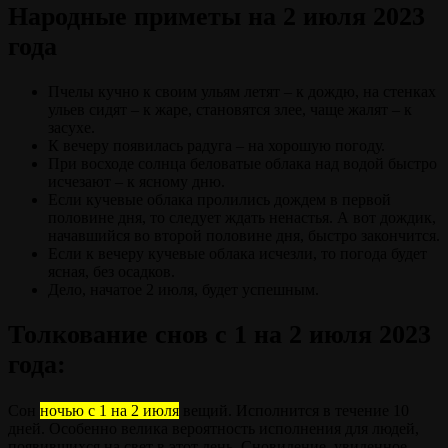
Народные приметы на 2 июля 2023
года
Пчелы кучно к своим ульям летят – к дождю, на стенках
ульев сидят – к жаре, становятся злее, чаще жалят – к
засухе.
К вечеру появилась радуга – на хорошую погоду.
При восходе солнца беловатые облака над водой быстро
исчезают – к ясному дню.
Если кучевые облака пролились дождем в первой
половине дня, то следует ждать ненастья. А вот дождик,
начавшийся во второй половине дня, быстро закончится.
Если к вечеру кучевые облака исчезли, то погода будет
ясная, без осадков.
Дело, начатое 2 июля, будет успешным.
Толкование снов с 1 на 2 июля 2023
года:
Сон
ночью с 1 на 2 июля
вещий. Исполнится в течение 10
дней. Особенно велика вероятность исполнения для людей,
появившихся на свет в этот день. Сновидение, увиденное