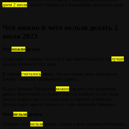
днем 2 июля
, начнет сбываться в ближайшие несколько дней.
Что можно и чего нельзя делать 2
июля 2023
Что
можно
делать
Существует поверье, что если у вас имеются долги, их
лучше
раздать именно в этот день.
В народе
считалось
также, что все новые дела, начатые на
Зосиму сложатся чрезвычайно удачно.
В день Зосимы Пчельника
можно
сделать себе денежный
амулет. Нарисовать на бумаге пчелу и капнуть на нее меда.
Затем сложить лист в четыре раза и спрятать в кошелек.
Деньги будут просто липнуть к этой «медовой» бумажке.
Чего
нельзя
делать
Главное, чего
нельзя
делать 2 июля в день Зосимы Пчельника,