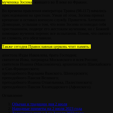
мученика Зосима
, жившего во II веке во Фракии.
Во времена правления императора Траяна (98-117) начались
преследования на христиан. Узнав об этом, Зосима принял
крещение и оставил военную службу. Правитель Антиохии
Домициан, услышав о том, что воин Зосима исповедал себя
христианином, подверг его жестоким мучениям, но с Божией
помощью мученик перенес все испытания. Поняв, что святого
не сломить, его обезглавили.
Также сегодня Православная церковь чтит память:
апостола Иуды Иаковлева, брата Господня;
святителя Иова, патриарха Московского и всея России;
святителя Иоанна (Максимо́вича), архиепископа Шанхайского
и Сан-Францисского;
преподобного Варлаама Важского, Шенкурского;
преподобного Паисия Великого;
преподобного Иоанна Отшельника, Палестинского;
преподобного Паисия Хилендарского (Афонского).
Оглавление
Обычаи и традиции дня 2 июля
Народные приметы на 2 июля 2023 года