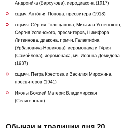
Андрони́ка (Барсукова), иеродиакона (1917)
сщмч. Анто́ния Попова, пресвитера (1918)
сщмчч. Се́ргия Голощапова, Михаила Успенского,
Се́ргия Успенского, пресвитеров, Ники́фора
Литвинова, диакона, прмчч. Галактио́на
(Урбановича-Новикова), иеромонаха и Гу́рия
(Самойлова), иеромонаха, мч. Иоа́нна Демидова
(1937)
сщмчч. Петра Крестова и Васи́лия Мирожина,
пресвитеров (1941)
Иконы Божией Матери: Владимирская
(Селигерская)
Обычаи и традиции дня 20