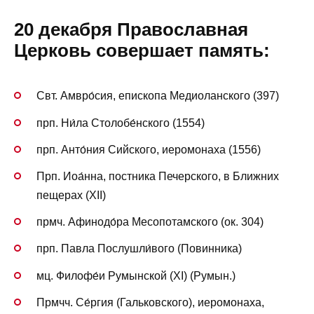
20 декабря Православная
Церковь совершает память:
Свт. Амвро́сия, епископа Медиоланского (397)
прп. Ни́ла Столобе́нского (1554)
прп. Анто́ния Сийского, иеромонаха (1556)
Прп. Иоа́нна, постника Печерского, в Ближних
пещерах (XII)
прмч. Афинодо́ра Месопотамского (ок. 304)
прп. Павла Послушли́вого (Повинника)
мц. Филофе́и Румынской (XI) (Румын.)
Прмчч. Се́ргия (Гальковского), иеромонаха,