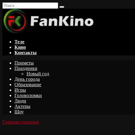
Перейти
Search
к
for:
содержанию
Теле
Кино
Контакты
Приметы
Праздники
Новый год
День города
Образование
Игры
Головоломки
Люди
Актеры
Шоу
Главная страница