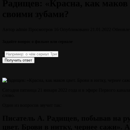
Радищев: «Красна, как маков ц
своими зубами?
Автор
admin
Просмотров
16
Опубликовано
21.01.2022
Обновле
Задайте вопрос о фильме или сериале
*
Получить ответ
Сегодня пятница 21 января 2022 года и в эфире Первого канал
слово.
Один из вопросов звучит так:
Писатель А. Радищев, побывав на ру
цвет. Брови в нитку, чернее сажи». А