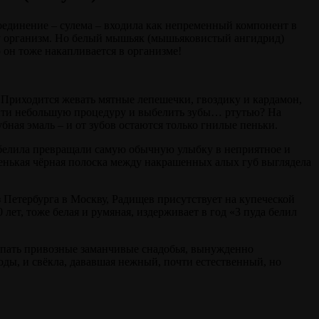
 соединение – сулема – входила как непременный компонент в
му организм. Но белый мышьяк (мышьяковистый ангидрид)
 он тоже накапливается в организме!
. Приходится жевать мятные лепешечки, гвоздику и кардамон,
ройти небольшую процедуру и выбелить зубы… ртутью? На
бная эмаль – и от зубов остаются только гнилые пеньки.
 белила превращали самую обычную улыбку в неприятное и
зенькая чёрная полоска между накрашенных алых губ выглядела
з Петербурга в Москву, Радищев присутствует на купеческой
0 лет, тоже белая и румяная, издерживает в год «3 пуда белил
купать привозные заманчивые снадобья, вынужденно
оды, и свёкла, дававшая нежный, почти естественный, но