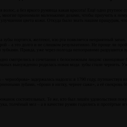
ля волос, а без яркого румянца какая красота! Ещё одно ртутное
ия, многие принимали маленькими дозами, чтобы приучить к не
 улучшения цвета кожи. Откуда было знать нашим пращурам, что
а зубы портятся, желтеют, изо рта появляется неприятный запах
рой – а это долго и не слишком результативно. Не проще ли п
 зубками. Правда, уже через полгода непоправимо разрушится зу
одно смотрелись в сочетании с белоснежным лицом: свинцовые
ельных вынужденно родилась новая мода: зубы стали чернить. У
– черноброва» задержалась надолго: в 1790 году, путешествуя и
ерненными зубами, «брови в нитку, чернее сажи», а её свекровь 6
орожанок состоятельных. Те же, кто был лишён удовольствия по
ка, толчёный мел – а в качестве румян годились и протёртые яг