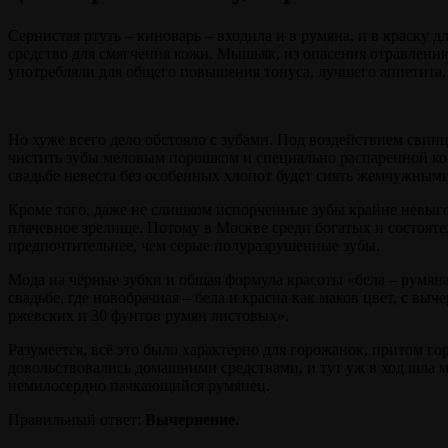
Сернистая ртуть – киноварь – входила и в румяна, и в краску д
средство для смягчения кожи. Мышьяк, из опасения отравлен
употребляли для общего повышения тонуса, лучшего аппетита,
Но хуже всего дело обстояло с зубами. Под воздействием свинц
чистить зубы меловым порошком и специально распаренной ко
свадьбе невеста без особенных хлопот будет сиять жемчужными
Кроме того, даже не слишком испорченные зубы крайне невыг
плачевное зрелище. Потому в Москве среди богатых и состоят
предпочтительнее, чем серые полуразрушенные зубы.
Мода на чёрные зубки и общая формула красоты «бела – румяна 
свадьбе, где новобрачная – бела и красна как маков цвет, с выч
ржевских и 30 фунтов румян листовых».
Разумеется, всё это было характерно для горожанок, притом г
довольствовались домашними средствами, и тут уж в ход шла му
немилосердно пачкающийся румянец.
Правильный ответ:
Вычернение.