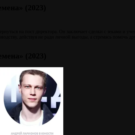
мена» (2023)
рнуться на пост директора. Он заключает сделки с зеками и уче
оводству, действуя не ради личной выгоды, а стремясь помочь др
мена» (2023)