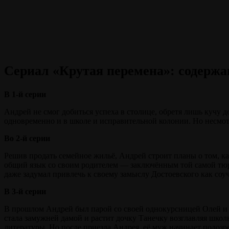
Сериал «Крутая перемена»: содержа
В 1-й серии
Андрей не смог добиться успеха в столице, обретя лишь кучу 
одновременно и в школе и исправительной колонии. Но несмот
Во 2-й серии
Решив продать семейное жильё, Андрей строит планы о том, ка
общий язык со своим родителем — заключённым той самой тюр
даже задумал привлечь к своему замыслу Достоевского как соу
В 3-й серии
В прошлом Андрей был парой со своей однокурсницей Олей и п
стала замужней дамой и растит дочку Танечку возглавляя школ
литературы. Но после приезда Андрея, её муж начинает подозр