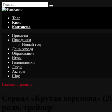
Перейти
Search
к
for:
содержанию
Теле
Кино
Контакты
Приметы
Праздники
Новый год
День города
Образование
Игры
Головоломки
Люди
Актеры
Шоу
Главная страница
Сериал «Крутая перемена» (20
роли, трейлер