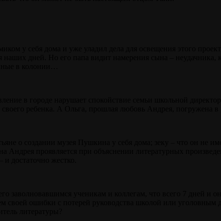
ом у себя дома и уже уладил дела для освещения этого проект
я наших дней. Но его папа видит намерения сына – неудачника, 
нные в
колонии…
вление в городе нарушает спокойствие семьи школьной директо
й своего ребенка. А Ольга, прошлая любовь Андрея, погружена в
ьяне о создании музея Пушкина у себя дома; зеку – что он не им
рона Андрея проявляется при объяснении литературных произведе
 и достаточно жестко.
его заволновавшимся ученикам и коллегам, что всего 7 дней и о
ем своей ошибки с потерей руководства школой или уголовным
итель литературы?