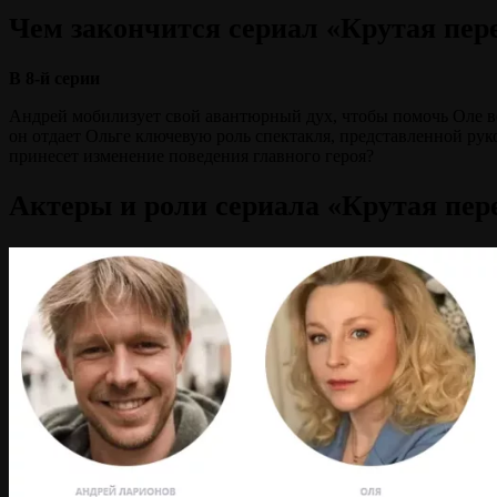
Чем закончится сериал «Крутая пере
В 8-й серии
Андрей мобилизует свой авантюрный дух, чтобы помочь Оле ве
он отдает Ольге ключевую роль спектакля, представленной рук
принесет изменение поведения главного
героя?
Актеры и роли сериала «Крутая пере