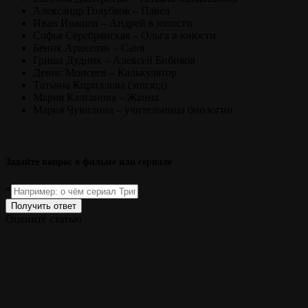
Александр Голубков – Павел
Иван Ивашов – Андрей в юности
Софья Серебрянская – Ольга в юности
Беник Аракелян – Саня
Гриша Дудник – Алексей Бибиков
Денис Моисеев – Калькулятор
Татьяна Кириллова (эпизод)
Мария Калганова – Жанна
Мария Чувилина – учительница биологии
Задайте вопрос о фильме или сериале
*
Получить ответ
Оцените статью