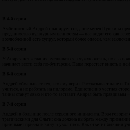
В 4-й серии
Амбициозный Андрей планирует создание музея Пушкина прямик
преданностью культурным ценностям — все видят его как геро
возлюбленной есть супруг, который более опасен, чем заключе
В 5-й серии
У Андрея нет желания вмешиваться в чужую жизнь, но его поя
начинает вести себя по-бунтарски. Паша перестает видеть в не
В 6-й серии
Андрей обманывает тех, кто ему верит. Рассказывает папе и Тат
учиться, а не работать на пилораме. Единственно честная сто
тайны станут явью и кто-то заставит Андрея быть правдивым —
В 7-й серии
Андрей в больнице после серьезного инцидента. Врач говорит 
трагическими для Ольги: она должна выбрать между признани
принимает признать вину и уволиться. Как ответит бывший уч