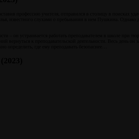
ставив профессию учителя, отправился в столицу в поисках удач
ья, известного слухами о пребывании в нем Пушкина. Однако д
ости – он устраивается работать преподавателем в школе при тю
ий вернуться к преподавательской деятельности. Весь день он 
о определить, где ему преподавать
безопаснее…
(2023)