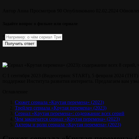
Автор
Анна
Просмотров
90
Опубликовано
02.02.2024
Обновле
Задайте вопрос о фильме или сериале
*
Получить ответ
С 1 сентября 2023 (Видеосервис START), 5 февраля 2024 (ТНТ)
поддержке Института развития интернета. Предлагаем вам узнат
Оглавление
Сюжет сериала «Крутая перемена» (2023)
Трейлер сериала «Крутая перемена» (2023)
Сериал «Крутая перемена»: содержание всех серий
Чем закончится сериал «Крутая перемена» (2023)
Актеры и роли сериала «Крутая перемена» (2023)
Сюжет сериала «Крутая перемена» (