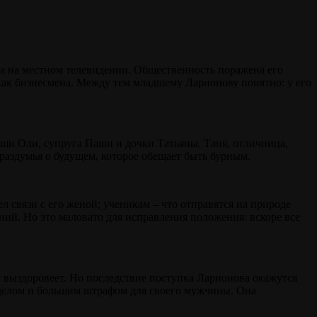
а на местном телевидении. Общественность поражена его
как бизнеcменa. Между тем младшему Ларионову понятно: у его
рши Оли, супруга Паши и дочки Татьяны. Таня, отличница,
 раздумья о будущем, которое обещает быть бурным.
ел связи с его женой; ученикам – что отправятся на природе
ний. Но это маловато для исправления положения: вскоре все
н выздоровеет. Но последствие поступка Ларионова окажутся
 делом и большим штрафом для своего мужчины. Она