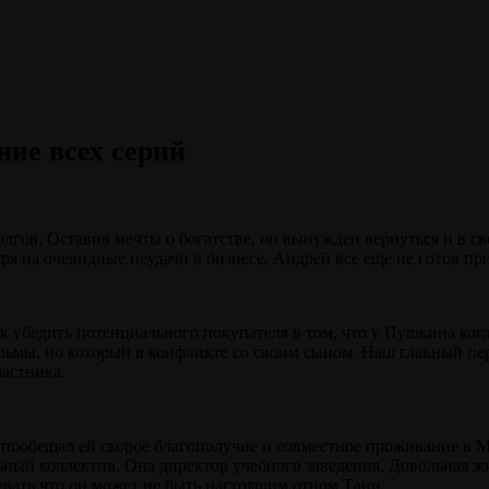
ние всех серий
долгов. Оставив мечты о богатстве, он вынужден вернуться и в 
ря на очевидные неудачи в бизнесе, Андрей все еще не готов пр
к убедить потенциального покупателя в том, что у Пушкина когд
ьмы, но который в конфликте со своим сыном. Наш главный пер
частника.
ообещал ей скорое благополучие и совместное проживание в Мо
ьный коллектив. Она директор учебного заведения. Довольная ж
евать что он может не быть настоящим отцом Тани.