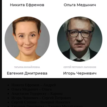
Никита Ефремов – Андрей
Ольга Медынич – Ольга
Анастасия Тодореску – Карина
Игорь Черневич – Сергей Петрович
Сергей Степин – Валерий Никитич
Евгения Дмитриева – Татьяна Михайловна