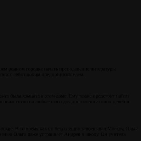
своем родном городке начать преподавание литературы
изнать себя плохим предпринимателем.
а-то была комната в этом доме. Ему также предстоит найти
сонаж готов на любые шаги для достижения своих целей и
скве. В то время как он безуспешно завоевывал Москву, Ольга
изнью Ольга даже устраивает Андрея в школу. Он учитель