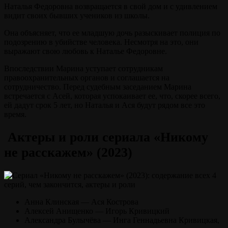
Наталья Федоровна возвращается в свой дом и с удивлением
видит своих бывших учеников из школы.
Она объясняет, что ее младшую дочь разыскивает полиция по
подозрению в убийстве человека. Несмотря на это, они
выражают свою любовь к Наталье Федоровне.
Впоследствии Марина уступает сотрудникам
правоохранительных органов и соглашается на
сотрудничество. Перед судебным заседанием Марина
встречается с Асей, которая успокаивает ее, что, скорее всего,
ей дадут срок 5 лет, но Наталья и Ася будут рядом все это
время.
Актеры и роли сериала «Никому
не расскажем» (2023)
Анна Клинская — Ася Кострова
Алексей Анищенко — Игорь Кривицкий
Александра Булычёва — Инга Геннадьевна Кривицкая,