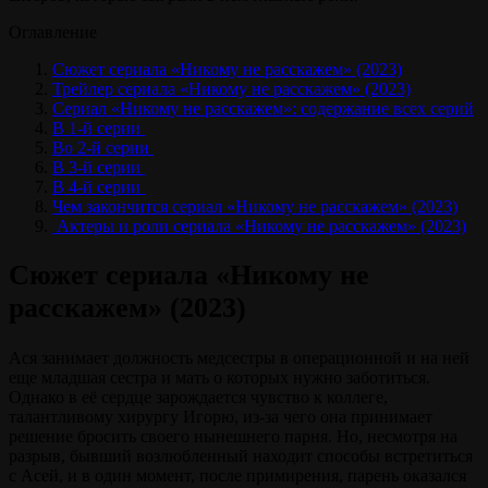
Оглавление
Сюжет сериала «Никому не расскажем» (2023)
Трейлер сериала «Никому не расскажем» (2023)
Сериал «Никому не расскажем»: содержание всех серий
В 1-й серии
Во 2-й серии
В 3-й серии
В 4-й серии
Чем закончится сериал «Никому не расскажем» (2023)
Актеры и роли сериала «Никому не расскажем» (2023)
Сюжет сериала «Никому не
расскажем» (2023)
Ася занимает должность медсестры в операционной и на ней
еще младшая сестра и мать о которых нужно заботиться.
Однако в её сердце зарождается чувство к коллеге,
талантливому хирургу Игорю, из-за чего она принимает
решение бросить своего нынешнего парня. Но, несмотря на
разрыв, бывший возлюбленный находит способы встретиться
с Асей, и в один момент, после примирения, парень оказался