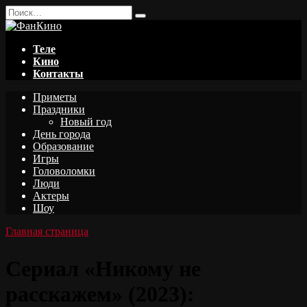
Перейти
Search
к
for:
содержанию
Теле
Кино
Контакты
Приметы
Праздники
Новый год
День города
Образование
Игры
Головоломки
Люди
Актеры
Шоу
Главная страница
Сериал «Никому не
расскажем» (2023):