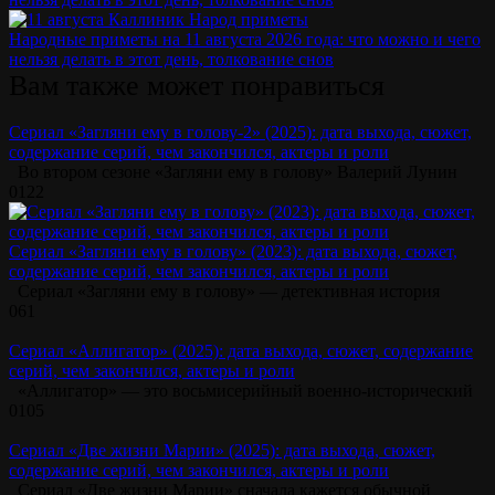
Народные приметы на 11 августа 2026 года: что можно и чего
нельзя делать в этот день, толкование снов
Вам также может понравиться
Сериал «Загляни ему в голову-2» (2025): дата выхода, сюжет,
содержание серий, чем закончился, актеры и роли
Во втором сезоне «Загляни ему в голову» Валерий Лунин
0
122
Сериал «Загляни ему в голову» (2023): дата выхода, сюжет,
содержание серий, чем закончился, актеры и роли
Сериал «Загляни ему в голову» — детективная история
0
61
Сериал «Аллигатор» (2025): дата выхода, сюжет, содержание
серий, чем закончился, актеры и роли
«Аллигатор» — это восьмисерийный военно-исторический
0
105
Сериал «Две жизни Марии» (2025): дата выхода, сюжет,
содержание серий, чем закончился, актеры и роли
Сериал «Две жизни Марии» сначала кажется обычной