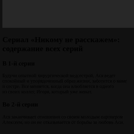
Сериал «Никому не расскажем»:
содержание всех серий
В 1-й серии
Будучи опытной хирургической медсестрой, Ася ведет
спокойный и упорядоченный образ жизни, заботится о маме
и сестре. Все меняется, когда она влюбляется в одного
из своих коллег, Игоря, который уже женат.
Во 2-й серии
Ася заканчивает отношения со своим молодым партнером
Алексеем, но он не отказывается от борьбы за любовь Аси.