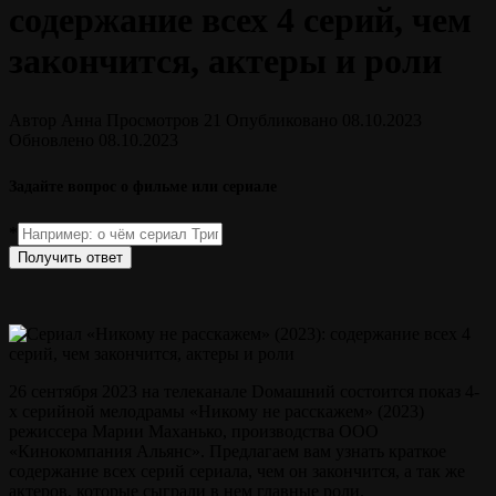
содержание всех 4 серий, чем
закончится, актеры и роли
Автор
Анна
Просмотров
21
Опубликовано
08.10.2023
Обновлено
08.10.2023
Задайте вопрос о фильме или сериале
*
Получить ответ
26 сентября 2023 на телеканале Dомашний состоится показ 4-
х серийной мелодрамы «Никому не расскажем» (2023)
режиссера Марии Маханько, производства ООО
«Кинокомпания Альянс»
. Предлагаем вам узнать краткое
содержание всех серий сериала, чем он закончится, а так же
актеров, которые сыграли в нем главные роли.