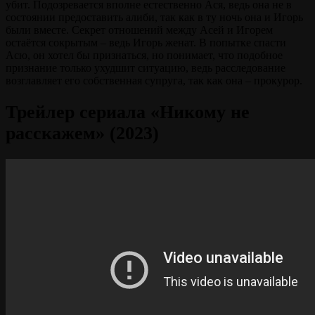
убит. Подозревается вполне естественно Ася, ведь она не в
состоянии предоставить алиби, так как в ту ночь она и Игорь
были вместе. Секрет отношений между Асей и Игорем
остаётся сокрытым – ведь Игорь женат. В попытке спасти
Асю, он хотел бы признаться, но понимает, что подобное
признание только ухудшит ситуацию, ведь расследование
возглавляет его собственная супруга, так как она – прокурор.
Трейлер сериала «Никому не
расскажем» (2023)