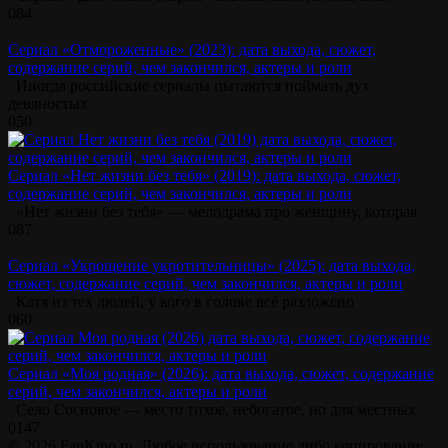
0
84
Сериал «Отмороженные» (2023): дата выхода, сюжет,
содержание серий, чем закончился, актеры и роли
Иногда российские сериалы пытаются поймать дух
девяностых
0
50
Сериал «Нет жизни без тебя» (2019): дата выхода, сюжет,
содержание серий, чем закончился, актеры и роли
«Нет жизни без тебя» — мелодрама про женщину, которая
0
87
Сериал «Укрощение укротительницы» (2025): дата выхода,
сюжет, содержание серий, чем закончился, актеры и роли
Катя из тех людей, у кого в голове всё разложено
0
60
Сериал «Моя родная» (2026): дата выхода, сюжет, содержание
серий, чем закончился, актеры и роли
Село Сосновое — место тихое, небогатое, но для местных
0
147
© 2026 FanKino.ru. Любое использование либо копирование