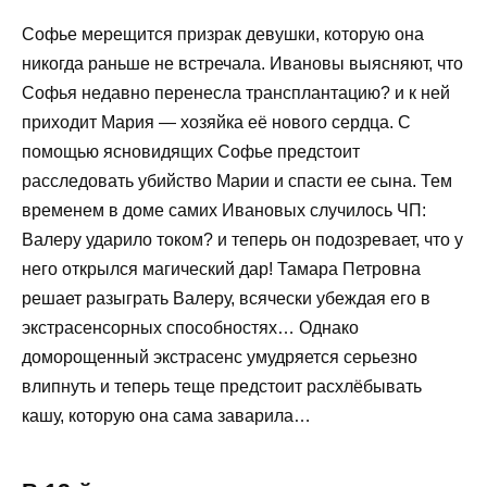
Софье мерещится призрак девушки, которую она
никогда раньше не встречала. Ивановы выясняют, что
Софья недавно перенесла трансплантацию? и к ней
приходит Мария — хозяйка её нового сердца. С
помощью ясновидящих Софье предстоит
расследовать убийство Марии и спасти ее сына. Тем
временем в доме самих Ивановых случилось ЧП:
Валеру ударило током? и теперь он подозревает, что у
него открылся магический дар! Тамара Петровна
решает разыграть Валеру, всячески убеждая его в
экстрасенсорных способностях… Однако
доморощенный экстрасенс умудряется серьезно
влипнуть и теперь теще предстоит расхлёбывать
кашу, которую она сама заварила…