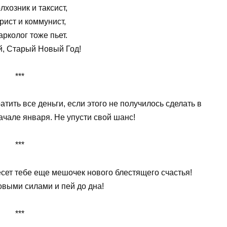
лхозник и таксист,
рист и коммунист,
арколог тоже пьет.
й, Старый Новый Год!
***
тить все деньги, если этого не получилось сделать в
ачале января. Не упусти свой шанс!
***
сет тебе еще мешочек нового блестящего счастья!
овыми силами и пей до дна!
***