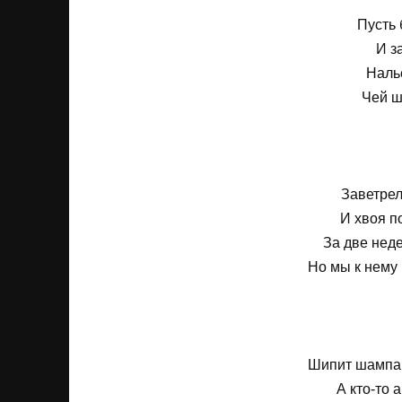
Пусть 
И за
Наль
Чей ш
Заветрел
И хвоя п
За две неде
Но мы к нему 
Шипит шампан
А кто-то 