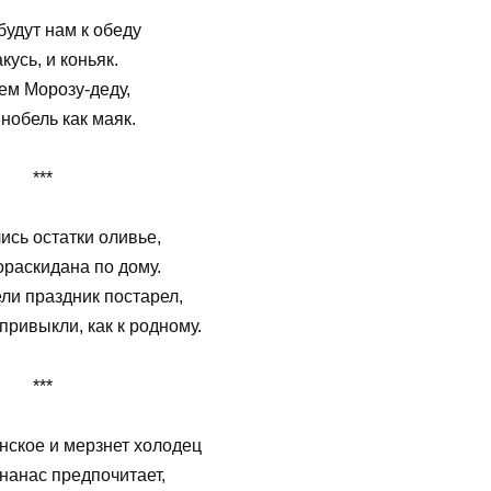
будут нам к обеду
кусь, и коньяк.
ем Морозу-деду,
нобель как маяк.
***
ись остатки оливье,
ораскидана по дому.
ли праздник постарел,
привыкли, как к родному.
***
ское и мерзнет холодец
ананас предпочитает,