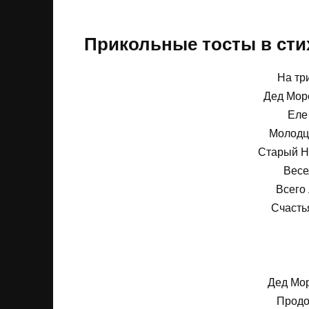
Прикольные тосты в сти
На тр
Дед Мор
Еле
Молодц
Старый Н
Весе
Всего
Счастья
Дед Мор
Продо