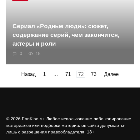
Сериал «Родные люди»: сюжет,
содержание серий, чем закончится,
актеры и роли
0
15
Пагинация
Назад
1
…
71
72
73
Далее
записей
© 2026 FanKino.ru. Любое использование либо копирование
материалов или подборки материалов сайта допускается
лишь с разрешения правообладателя. 18+