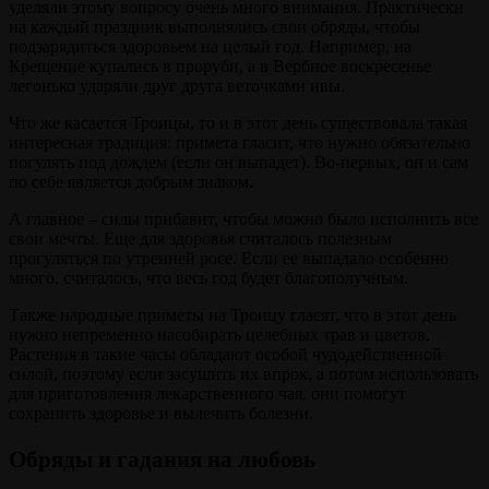
уделяли этому вопросу очень много внимания. Практически
на каждый праздник выполнялись свои обряды, чтобы
подзарядиться здоровьем на целый год. Например, на
Крещение купались в проруби, а в Вербное воскресенье
легонько ударяли друг друга веточками ивы.
Что же касается Троицы, то и в этот день существовала такая
интересная традиция: примета гласит, что нужно обязательно
погулять под дождем (если он выпадет). Во-первых, он и сам
по себе является добрым знаком.
А главное – силы прибавит, чтобы можно было исполнить все
свои мечты. Еще для здоровья считалось полезным
прогуляться по утренней росе. Если ее выпадало особенно
много, считалось, что весь год будет благополучным.
Также народные приметы на Троицу гласят, что в этот день
нужно непременно насобирать целебных трав и цветов.
Растения в такие часы обладают особой чудодейственной
силой, поэтому если засушить их впрок, а потом использовать
для приготовления лекарственного чая, они помогут
сохранить здоровье и вылечить болезни.
Обряды и гадания на любовь