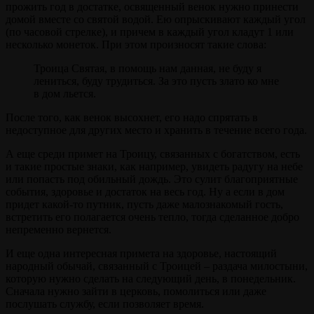
прожить год в достатке, освященный венок нужно принести
домой вместе со святой водой. Ею опрыскивают каждый угол
(по часовой стрелке), и причем в каждый угол кладут 1 или
несколько монеток. При этом произносят такие слова:
Троица Святая, в помощь нам данная, не буду я
лениться, буду трудиться. За это пусть злато ко мне
в дом льется.
После того, как венок высохнет, его надо спрятать в
недоступное для других место и хранить в течение всего года.
А еще среди примет на Троицу, связанных с богатством, есть
и такие простые знаки, как например, увидеть радугу на небе
или попасть под обильный дождь. Это сулит благоприятные
события, здоровье и достаток на весь год. Ну а если в дом
придет какой-то путник, пусть даже малознакомый гость,
встретить его полагается очень тепло, тогда сделанное добро
непременно вернется.
И еще одна интересная примета на здоровье, настоящий
народный обычай, связанный с Троицей – раздача милостыни,
которую нужно сделать на следующий день, в понедельник.
Сначала нужно зайти в церковь, помолиться или даже
послушать службу, если позволяет время.