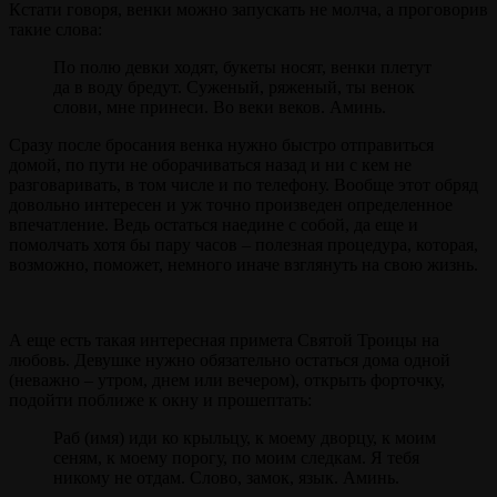
Кстати говоря, венки можно запускать не молча, а проговорив
такие слова:
По полю девки ходят, букеты носят, венки плетут
да в воду бредут. Суженый, ряженый, ты венок
слови, мне принеси. Во веки веков. Аминь.
Сразу после бросания венка нужно быстро отправиться
домой, по пути не оборачиваться назад и ни с кем не
разговаривать, в том числе и по телефону. Вообще этот обряд
довольно интересен и уж точно произведен определенное
впечатление. Ведь остаться наедине с собой, да еще и
помолчать хотя бы пару часов – полезная процедура, которая,
возможно, поможет, немного иначе взглянуть на свою жизнь.
А еще есть такая интересная примета Святой Троицы на
любовь. Девушке нужно обязательно остаться дома одной
(неважно – утром, днем или вечером), открыть форточку,
подойти поближе к окну и прошептать:
Раб (имя) иди ко крыльцу, к моему дворцу, к моим
сеням, к моему порогу, по моим следкам. Я тебя
никому не отдам. Слово, замок, язык. Аминь.