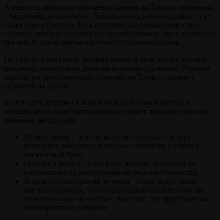
А еще есть несколько обычаев и примет на Троицу, связанных
с гаданиями на суженого. Прежде всего, нужно сказать, что с
сошествием Святого Духа исторически совпало еще одно
событие, которое осталось в народной памяти еще с языческих
времен. В это же время наступает Русальная неделя.
Но наряду с мистикой, русалка может и дать что-то хорошее –
например, ответить на девичьи вопросы о суженом. Поэтому
одно из распространенных поверий на Троицу связано с
гаданием на судьбу.
В этот день девушки плели венки из полевых цветов и
пускали их по воде: пусть русалка примет подарок и хотя бы
намекнет на будущее:
Утонул венок – жди испытаний, поплыл – вскоре
встретишь любимого человека, с которым сложится
прекрасный брак.
Остался у берега – пока рано мечтать, попробуй на
следующий год или по крайней мере на Рождество.
А если поплыл против течения – скоро будут такие
крутые перемены, что жизнь разделится ровно на две
половины: «до» и «после». Конечно, это будут удачные,
благоприятные события.