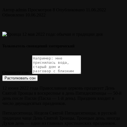
Автор
admin
Просмотров
8
Опубликовано
11.06.2022
Обновлено
10.06.2022
Толкователь сновидений эзотерический
Опишите сон
*
Растолковать сон
12 июня 2022 года Православная церковь празднует День
Святой Троицы в воскресенье в день Пятидесятницы — 50-й
день после Пасхи (Пасха — 1-й день). Праздник входит в
число двунадесятых праздников.
Пятидесятница, Неделя Святой Пятидесятницы, в русской
традиции чаще День Святой Троицы, Троицын день, иногда
Духов день — один из главных христианских праздников.