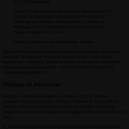
я с его ума-разума.
Будьте слова мои крепки и лепки, крепче камня и
булата, острого ножа и борзометкого копья. А
ключ моим словам и утверждение, и крепость
крепкая, и сила сильная в небесной высоте, а
замок в морской глубине.
Ныне и присно, и во веки веков. Аминь.
После этого нужно положить венок под подушку и поспать
так ночь. Возможно, это и не совсем удобно, зато мечта
непременно сбудется. Затем заговоренный венок ни в коем
случае нельзя выбрасывать – его засушивают и хранят в
любом месте ровно год.
Обряды на богатство
Вообще с венком из зелени и полевых цветов связано
довольно много народных примет, обычаев и традиций на
Троицу, поэтому его можно считать не только символом
праздника, но и своеобразным неодушевленным героем этого
дня.
Если хочется заручиться покровительством небесных сил и