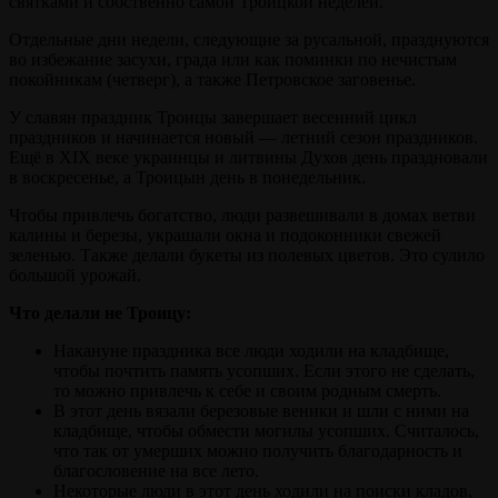
святками и собственно самой Троицкой неделей.
Отдельные дни недели, следующие за русальной, празднуются
во избежание засухи, града или как поминки по нечистым
покойникам (четверг), а также Петровское заговенье.
У славян праздник Троицы завершает весенний цикл
праздников и начинается новый — летний сезон праздников.
Ещё в XIX веке украинцы и литвины Духов день праздновали
в воскресенье, а Троицын день в понедельник.
Чтобы привлечь богатство, люди развешивали в домах ветви
калины и березы, украшали окна и подоконники свежей
зеленью. Также делали букеты из полевых цветов. Это сулило
большой урожай.
Что делали не Троицу:
Накануне праздника все люди ходили на кладбище,
чтобы почтить память усопших. Если этого не сделать,
то можно привлечь к себе и своим родным смерть.
В этот день вязали березовые веники и шли с ними на
кладбище, чтобы обмести могилы усопших. Считалось,
что так от умерших можно получить благодарность и
благословение на все лето.
Некоторые люди в этот день ходили на поиски кладов,