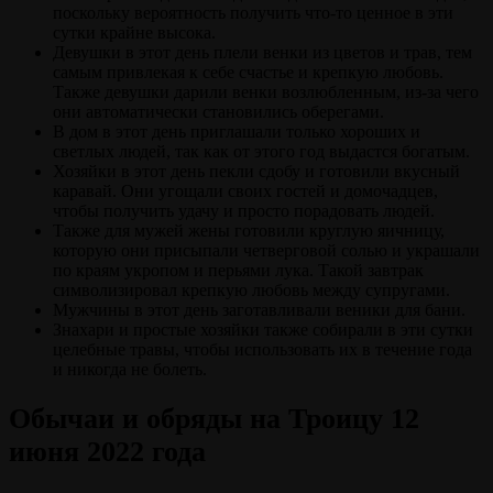
поскольку вероятность получить что-то ценное в эти
сутки крайне высока.
Девушки в этот день плели венки из цветов и трав, тем
самым привлекая к себе счастье и крепкую любовь.
Также девушки дарили венки возлюбленным, из-за чего
они автоматически становились оберегами.
В дом в этот день приглашали только хороших и
светлых людей, так как от этого год выдастся богатым.
Хозяйки в этот день пекли сдобу и готовили вкусный
каравай. Они угощали своих гостей и домочадцев,
чтобы получить удачу и просто порадовать людей.
Также для мужей жены готовили круглую яичницу,
которую они присыпали четверговой солью и украшали
по краям укропом и перьями лука. Такой завтрак
символизировал крепкую любовь между супругами.
Мужчины в этот день заготавливали веники для бани.
Знахари и простые хозяйки также собирали в эти сутки
целебные травы, чтобы использовать их в течение года
и никогда не болеть.
Обычаи и обряды на Троицу 12
июня 2022 года