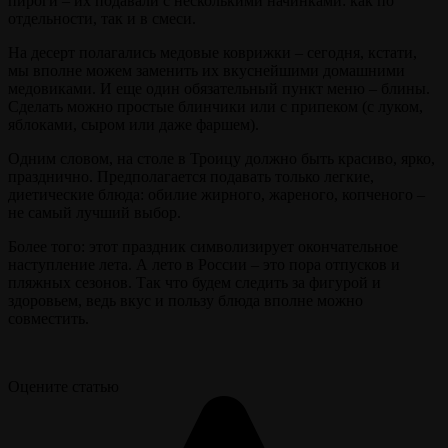
пироги – их подавали с несколькими начинками: как по
отдельности, так и в смеси.
На десерт полагались медовые коврижки – сегодня, кстати,
мы вполне можем заменить их вкуснейшими домашними
медовиками. И еще один обязательный пункт меню – блины.
Сделать можно простые блинчики или с припеком (с луком,
яблоками, сыром или даже фаршем).
Одним словом, на столе в Троицу должно быть красиво, ярко,
празднично. Предполагается подавать только легкие,
диетические блюда: обилие жирного, жареного, копченого –
не самый лучший выбор.
Более того: этот праздник символизирует окончательное
наступление лета. А лето в России – это пора отпусков и
пляжных сезонов. Так что будем следить за фигурой и
здоровьем, ведь вкус и пользу блюда вполне можно
совместить.
Оцените статью