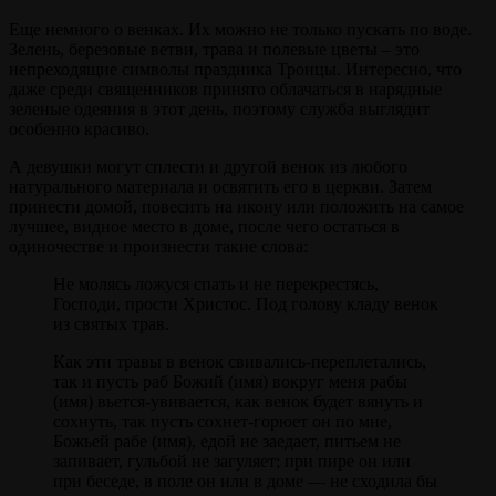
Еще немного о венках. Их можно не только пускать по воде.
Зелень, березовые ветви, трава и полевые цветы – это
непреходящие символы праздника Троицы. Интересно, что
даже среди священников принято облачаться в нарядные
зеленые одеяния в этот день, поэтому служба выглядит
особенно красиво.
А девушки могут сплести и другой венок из любого
натурального материала и освятить его в церкви. Затем
принести домой, повесить на икону или положить на самое
лучшее, видное место в доме, после чего остаться в
одиночестве и произнести такие слова:
Не молясь ложуся спать и не перекрестясь,
Господи, прости Христос. Под голову кладу венок
из святых трав.
Как эти травы в венок свивались-переплетались,
так и пусть раб Божий (имя) вокруг меня рабы
(имя) вьется-увивается, как венок будет вянуть и
сохнуть, так пусть сохнет-горюет он по мне,
Божьей рабе (имя), едой не заедает, питьем не
запивает, гульбой не загуляет; при пире он или
при беседе, в поле он или в доме — не сходила бы