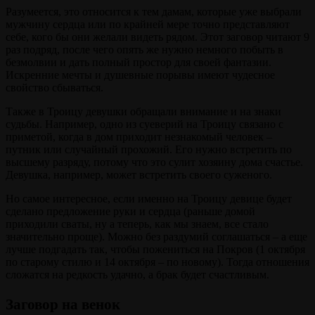
Разумеется, это относится к тем дамам, которые уже выбрали
мужчину сердца или по крайней мере точно представляют
себе, кого бы они желали видеть рядом. Этот заговор читают 9
раз подряд, после чего опять же нужно немного побыть в
безмолвии и дать полный простор для своей фантазии.
Искренние мечты и душевные порывы имеют чудесное
свойство сбываться.
Также в Троицу девушки обращали внимание и на знаки
судьбы. Например, одно из суеверий на Троицу связано с
приметой, когда в дом приходит незнакомый человек –
путник или случайный прохожий. Его нужно встретить по
высшему разряду, потому что это сулит хозяину дома счастье.
Девушка, например, может встретить своего суженого.
Но самое интересное, если именно на Троицу девице будет
сделано предложение руки и сердца (раньше домой
приходили сваты, ну а теперь, как мы знаем, все стало
значительно проще). Можно без раздумий соглашаться – а еще
лучше подгадать так, чтобы пожениться на Покров (1 октября
по старому стилю и 14 октября – по новому). Тогда отношения
сложатся на редкость удачно, а брак будет счастливым.
Заговор на венок