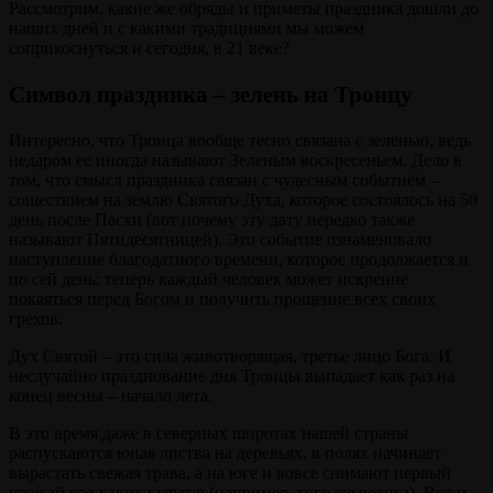
Рассмотрим, какие же обряды и приметы праздника дошли до
наших дней и с какими традициями мы можем
соприкоснуться и сегодня, в 21 веке?
Символ праздника – зелень на Троицу
Интересно, что Троица вообще тесно связана с зеленью, ведь
недаром ее иногда называют Зеленым воскресеньем. Дело в
том, что смысл праздника связан с чудесным событием –
сошествием на землю Святого Духа, которое состоялось на 50
день после Пасхи (вот почему эту дату нередко также
называют Пятидесятницей). Это событие ознаменовало
наступление благодатного времени, которое продолжается и
по сей день: теперь каждый человек может искренне
покаяться перед Богом и получить прощение всех своих
грехов.
Дух Святой – это сила животворящая, третье лицо Бога. И
неслучайно празднование дня Троицы выпадает как раз на
конец весны – начало лета.
В это время даже в северных широтах нашей страны
распускаются юная листва на деревьях, в полях начинает
вырастать свежая трава, а на юге и вовсе снимают первый
урожай кое-каких культур (например, того же редиса). Вот и