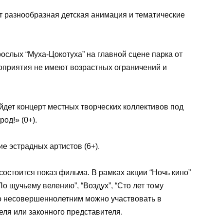
т разнообразная детская анимация и тематические
рослых “Муха-Цокотуха” на главной сцене парка от
оприятия не имеют возрастных ограничений и
дет концерт местных творческих коллективов под
од!» (0+).
е эстрадных артистов (6+).
состоится показ фильма. В рамках акции “Ночь кино”
о щучьему велению”, “Воздух”, “Сто лет тому
то несовершеннолетним можно участвовать в
ля или законного представителя.