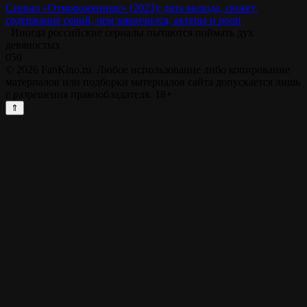
Сериал «Отмороженные» (2023): дата выхода, сюжет,
содержание серий, чем закончился, актеры и роли
Иногда российские сериалы пытаются поймать дух
девяностых
0
50
© 2026 FanKino.ru. Любое использование либо копирование
материалов или подборки материалов сайта допускается лишь
с разрешения правообладателя. 18+