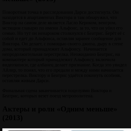
Поворотная точка в расследовании Дарси достигнута. Он
находится в апартаментах Виктора и там обнаружил, что
Виктор на самом деле является Ласло Кериком, венгром,
мстящим главарю по имени Альфонс, за то, что он убил его
семью. Но тут он ненароком столкнулся с Беатрис. Берёт её с
собой и едет до Альфонса, оставляя заранее сообщение для
Виктора. Он делает, с помощью своего джипа, дыру в стене
дома, который принадлежит Альфонсу. Начинается
непродолжительная перестрелка. Неожиданно Беатрис, на
компьютере который принадлежит Альфонсу, включила
видеозаписи, где албанец делает признание. Когда это увидел
Айлир, то понял, что его предали и между ними начинается
перестрелка. Виктору и Беатрис удаётся покинуть особняк,
оставляя живым Дарси.
Финальная сцена заканчивается поцелуями Виктора и
Беатрис, которых везет поезд метрополитена.
Актеры и роли «Одним меньше»
(2013)