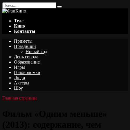
Перейти
Search
к
for:
содержанию
Теле
Кино
Контакты
Приметы
Праздники
Новый год
День города
Образование
Игры
Головоломки
Люди
Актеры
Шоу
Главная страница
Фильм «Одним меньше»
(2013): содержание, чем