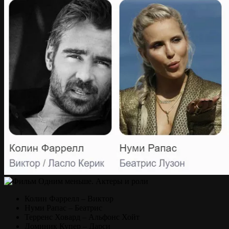
Колин Фаррелл – Виктор
Нуми Рапас – Беатрис
Терренс Ховард – Альфонс Хойт
Доминик Купер – Дарси