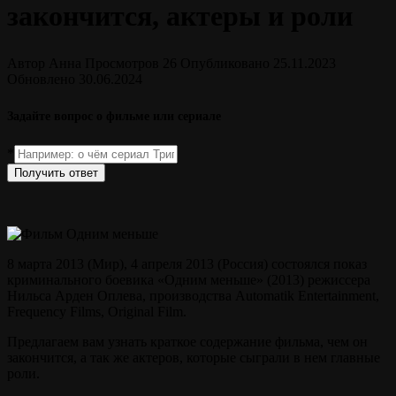
закончится, актеры и роли
Автор
Анна
Просмотров
26
Опубликовано
25.11.2023
Обновлено
30.06.2024
Задайте вопрос о фильме или сериале
*
Получить ответ
8 марта 2013 (Мир), 4 апреля 2013 (Россия) состоялся показ
криминального боевика «Одним меньше» (2013) режиссера
Нильса Арден Оплева, производства Automatik Entertainment,
Frequency Films, Original Film.
Предлагаем вам узнать краткое содержание фильма, чем он
закончится, а так же актеров, которые сыграли в нем главные
роли.