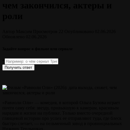
чем закончился, актеры и
роли
Автор
Максим
Просмотров
22
Опубликовано
02.06.2026
Обновлено
02.06.2026
Задайте вопрос о фильме или сериале
*
Получить ответ
«Равиоли Оли» — комедия, в которой Ольга Бузова играет
почти саму себя: звезду, привыкшую к камерам, красивым
нарядам и жизни на публике. Только вместо очередной
глянцевой истории про успех ее отправляют туда, где блеск
быстро слетает, — на пельменный завод в провинциальных
Нижних Теплышках.