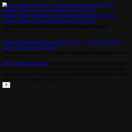
Фильм «Ищу девушку с голубыми глазами» (2025): дата
выхода, сюжет, чем закончился, актеры и роли
Иногда новое знакомство кажется подарком судьбы
0
16
Рецензия на фильм «Пассажиры ночи» — эмоциональную
драму с Шарлоттой Генсбур
«Пассажиры ночи» — это фильм, который обязательно стоит
0
60
https://helenaberger.com
купить брендовые мужские мокасины.
© 2026 FanKino.ru. Любое использование либо копирование
материалов или подборки материалов сайта допускается лишь
с разрешения правообладателя. 18+