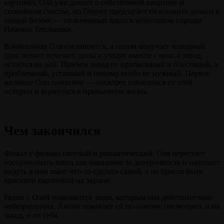
картинку. Оля уже думает о собственной квартире и
спокойном счастье, но Генрих предлагает ей вложить деньги в
общий бизнес — пельменный завод в небольшом городке
Нижние Теплышки.
Влюбленная Оля соглашается, а потом получает холодный
душ: жених исчезает, деньги уходят вместе с ним, а завод
остается на ней. Причем завод не прибыльный и блестящий, а
проблемный, уставший и никому особо не нужный. Первое
желание Оли понятное — поскорее избавиться от этой
истории и вернуться в привычную жизнь.
Чем закончился
Финал у фильма светлый и романтический. Оля перестает
воспринимать завод как наказание за доверчивость и начинает
видеть в нем шанс что-то сделать самой, а не просто быть
красивой картинкой на экране.
Рядом с Олей появляются люди, которым она действительно
небезразлична. Антон помогает ей по-новому посмотреть и на
завод, и на себя.