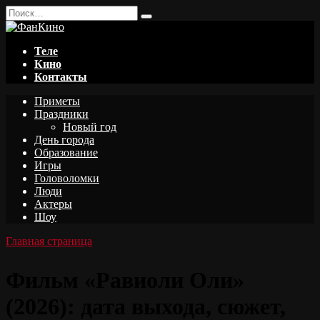
Перейти
Search
к
for:
содержанию
Теле
Кино
Контакты
Приметы
Праздники
Новый год
День города
Образование
Игры
Головоломки
Люди
Актеры
Шоу
Главная страница
Фильм «Равиоли Оли»
(2026): дата выхода, сюжет,