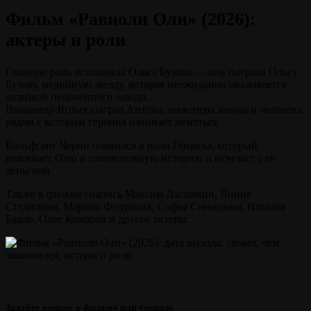
Фильм «Равиоли Оли» (2026):
актеры и роли
Главную роль исполнила Ольга Бузова — она сыграла Ольгу
Бузову, медийную звезду, которая неожиданно оказывается
хозяйкой пельменного завода.
Владимир Яглыч сыграл Антона, инженера завода и человека,
рядом с которым героиня начинает меняться.
Вольфганг Черни появился в роли Генриха, который
втягивает Олю в сомнительную историю и исчезает с ее
деньгами.
Также в фильме снялись Максим Лагашкин, Янина
Студилина, Марина Федункив, Софья Синицына, Наталья
Бардо, Олег Комаров и другие актеры.
Задайте вопрос о фильме или сериале