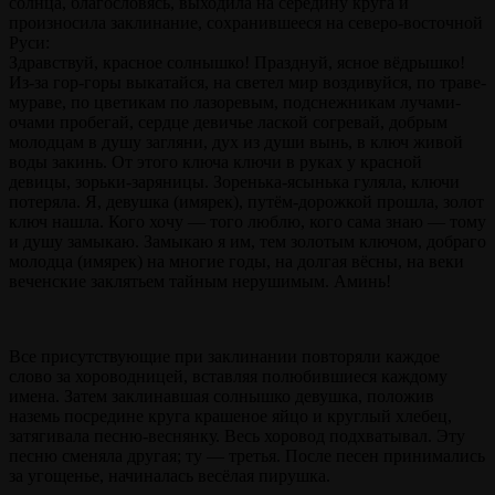
солнца, благословясь, выходила на середину круга и
произносила заклинание, сохранившееся на северо-восточной
Руси:
Здравствуй, красное солнышко! Празднуй, ясное вёдрышко!
Из-за гор-горы выкатайся, на светел мир воздивуйся, по траве-
мураве, по цветикам по лазоревым, подснежникам лучами-
очами пробегай, сердце девичье лаской согревай, добрым
молодцам в душу загляни, дух из души вынь, в ключ живой
воды закинь. От этого ключа ключи в руках у красной
девицы, зорьки-заряницы. Зоренька-ясынька гуляла, ключи
потеряла. Я, девушка (имярек), путём-дорожкой прошла, золот
ключ нашла. Кого хочу — того люблю, кого сама знаю — тому
и душу замыкаю. Замыкаю я им, тем золотым ключом, добраго
молодца (имярек) на многие годы, на долгая вёсны, на веки
веченские заклятьем тайным нерушимым. Аминь!
Все присутствующие при заклинании повторяли каждое
слово за хороводницей, вставляя полюбившиеся каждому
имена. Затем заклинавшая солнышко девушка, положив
наземь посредине круга крашеное яйцо и круглый хлебец,
затягивала песню-веснянку. Весь хоровод подхватывал. Эту
песню сменяла другая; ту — третья. После песен принимались
за угощенье, начиналась весёлая пирушка.