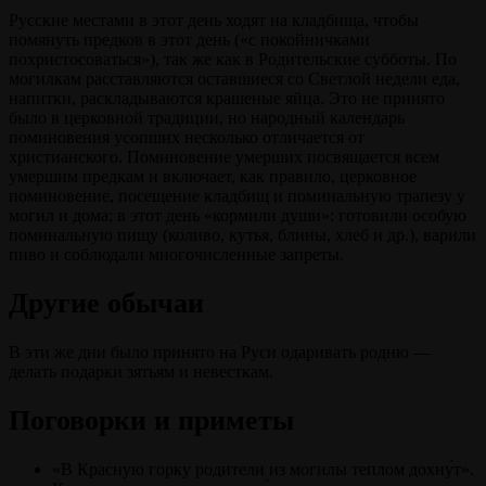
Русские местами в этот день ходят на кладбища, чтобы
помянуть предков в этот день («с покойничками
похристосоваться»), так же как в Родительские субботы. По
могилкам расставляются оставшиеся со Светлой недели еда,
напитки, раскладываются крашеные яйца. Это не принято
было в церковной традиции, но народный календарь
поминовения усопших несколько отличается от
христианского. Поминовение умерших посвящается всем
умершим предкам и включает, как правило, церковное
поминовение, посещение кладбищ и поминальную трапезу у
могил и дома; в этот день «кормили души»: готовили особую
поминальную пищу (коливо, кутья, блины, хлеб и др.), варили
пиво и соблюдали многочисленные запреты.
Другие обычаи
В эти же дни было принято на Руси одаривать родню —
делать подарки зятьям и невесткам.
Поговорки и приметы
«В Красную горку родители из могилы теплом дохну́т».