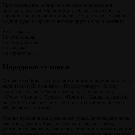
При восхождении солнца они выходили на холм или
пригорок, ведомые хороводницей. Обращаясь на восток,
хороводница, проговорив молитву, входили в круг с хлебцем
в одной руке и с красным яйцом в другой и пели веснянку:
Весна-красна!
На чём пришла,
На чём приехала?
На сошечке,
На бороночке! …
Народные гулянья
Молодёжь собиралась в компании: плясали, водили хороводы,
пели песни («Не бела заря», «По двору-двору», «В саду
яблонька лесная», «Расцветала сирень»), играли в игры
(«Гуси», «Чижик», «Челнок», «Прятки», «Кандалы, раскуйте
нас», «А мы просо сеяли», «Зайчик, что с тобой», «Разлуку»,
«Вдовушки», «Лапту»).
Гулянья проходили на деревенской улице, на площади или за
околицей деревни. Каждая девушка и каждый парень,
достигшие брачного возраста, обязательно принимали участие
во всех деревенских праздниках и молодёжных развлечениях.