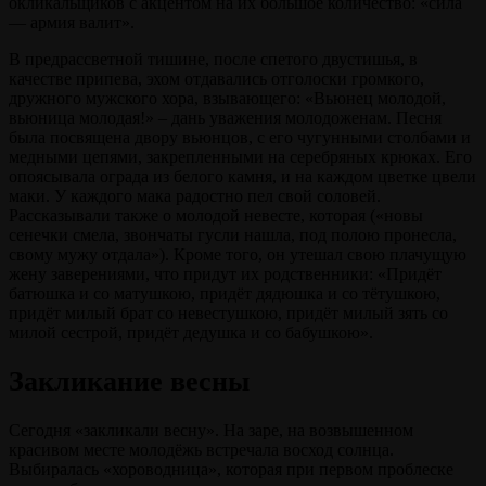
окликальщиков с акцентом на их большое количество: «сила
— армия валит».
В предрассветной тишине, после спетого двустишья, в
качестве припева, эхом отдавались отголоски громкого,
дружного мужского хора, взывающего: «Вьюнец молодой,
вьюница молодая!» – дань уважения молодоженам. Песня
была посвящена двору вьюнцов, с его чугунными столбами и
медными цепями, закрепленными на серебряных крюках. Его
опоясывала ограда из белого камня, и на каждом цветке цвели
маки. У каждого мака радостно пел свой соловей.
Рассказывали также о молодой невесте, которая («новы
сенечки смела, звончаты гусли нашла, под полою пронесла,
свому мужу отдала»). Кроме того, он утешал свою плачущую
жену заверениями, что придут их родственники: «Придёт
батюшка и со матушкою, придёт дядюшка и со тётушкою,
придёт милый брат со невестушкою, придёт милый зять со
милой сестрой, придёт дедушка и со бабушкою».
Закликание весны
Сегодня «закликали весну». На заре, на возвышенном
красивом месте молодёжь встречала восход солнца.
Выбиралась «хороводница», которая при первом проблеске