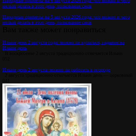
Народные приметы на 6 августа 2026 года: что можно и чего
нельзя делать в этот день, толкование снов
Народные приметы на 5 августа 2026 года: что можно и чего
нельзя делать в этот день, толкование снов
Вам также может понравиться
Ильин день 2 августа года: можно ли купаться, гадания на
Ильин день
В воскресенье 2 августа традиционно отмечается Ильин
0
52
Ильин день 2 августа: можно ли работать в огороде
2 августа традиционно отмечается Ильин день — церковный
0
41