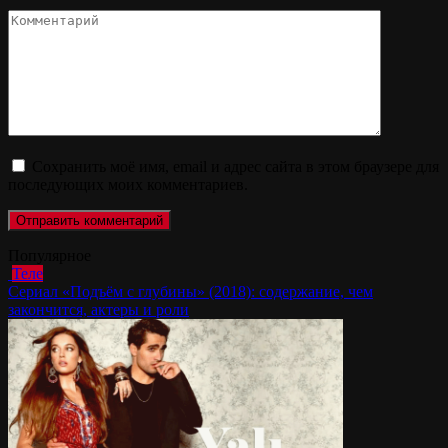
Комментарий
Сохранить моё имя, email и адрес сайта в этом браузере для
последующих моих комментариев.
Популярное
Теле
Сериал «Подъём с глубины» (2018): содержание, чем
закончится, актеры и роли