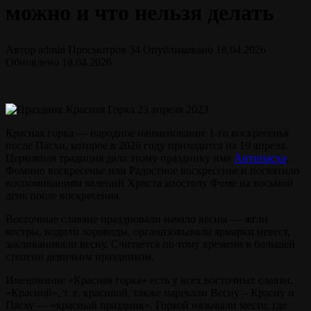
можно и что нельзя делать
Автор
admin
Просмотров
34
Опубликовано
18.04.2026
Обновлено
18.04.2026
Красная горка — народное наименование 1-го воскресенья
после Пасхи, которое в 2026 году приходится на 19 апреля.
Церковная традиция дала этому празднику имя
Антипасха
,
Фомино воскресенье или Радостное воскресенье и посвятило
воспоминаниям явлений Христа апостолу Фоме на восьмой
день после воскресения.
Восточные славяне праздновали начало весны — жгли
костры, водили хороводы, организовывали ярмарки невест,
закликанивали весну. Считается по тому времени в большей
степени девичьим праздником.
Именование «Красная горка» есть у всех восточных славян.
«Красной», т. е. красивой, также нарекали Весну – Красну и
Пасху — «красный праздник». Горкой называли место, где