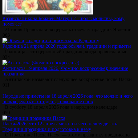
Казанская икона Божией Матери 21 июля: молитвы, кому
помогает
21 июля Православная церковь отмечает праздник Явление
0
63
Радоница 21 апреля 2026 года: обычаи, традиции и приметы
Радоница – это церковный праздник, когда православные
0
34
Антипасха 19 апреля 2026 (Фомино воскресенье): значение
праздника
Антипасхой называют следующее воскресенье после Пасхи
0
11
Народные приметы на 18 апреля 2026 года: что можно и чего
нельзя делать в этот день, толкование снов
В субботу 18 апреля 2026 года в народном календаре
0
59
Пасха-2026: что 12 апреля можно и чего нельзя делать.
Традиции праздника и подготовка к нему
О Празднике Пасха Пасха — этому празднику предписано