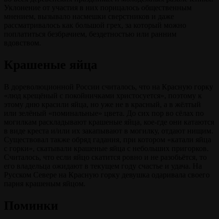
Уклонение от участия в них порицалось общественным
мнением, вызывало насмешки сверстников и даже
рассматривалось как большой грех, за который можно
поплатиться безбрачием, бездетностью или ранним
вдовством.
Крашеные яйца
В дореволюционной России считалось, что на Красную горку
«люд крещёный с покойничками христосуется», поэтому к
этому дню красили яйца, но уже не в красный, а в жёлтый
или зелёный «поминальные» цвета. До сих пор во сёлах по
могилкам раскладывают крашеные яйца, кое-где они катаются
в виде креста и/или их закапывают в могилку, отдают нищим.
Существовал также обряд гадания, при котором «катали яйца
с горки», скатывали крашеные яйца с небольших пригорков.
Считалось, что если яйцо скатится ровно и не разобьётся, то
его владельца ожидают в текущем году счастье и удача. На
Русском Севере на Красную горку девушка одаривала своего
парня крашеным яйцом.
Поминки