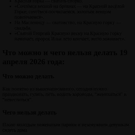
Красная горка — сватать спо́рко.
«Сочтёмся весной на брёвнах — на Красной весёлой
Горке; сочтёмся-посчитаемся, золотым венцом
повенчаемся».
На Масленицу — сватовство, на Красную горку —
свадьба.
«Святой Георгий Красную весну на Красную горку
начинает, пророк Илья лето кончает, жито зажинает».
Что можно и чего нельзя делать 19
апреля 2026 года:
Что можно делать
Как понятно из вышенаписанного, сегодня нужно
праздновать, гулять, петь, водить хороводы, “женихаться” и
“невеститься”.
Чего нельзя делать
Плохо молодым неженатым парням и незамужним девушкам
сидеть дома