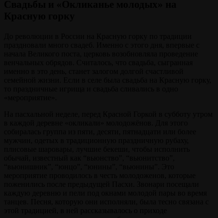
Свадьбы и «Окликанье молодых» на
Красную горку
До революции в России на Красную горку по традиции
праздновали много свадеб. Именно с этого дня, впервые с
начала Великого поста, церковь возобновляла проведение
венчальных обрядов. Считалось, что свадьба, сыгранная
именно в это день, станет залогом долгой счастливой
семейной жизни. Если в селе была свадьба на Красную горку,
то праздничные игрища и свадьба сливались в одно
«мероприятие».
На пасхальной неделе, перед Красной Горкой в субботу утром
в каждой деревне «окликали» молодожёнов. Для этого
собиралась группа из пяти, десяти, пятнадцати или более
мужчин, одетых в традиционную праздничную рубаху,
плисовые шаровары, лучшие бекеши, чтобы исполнить
обычай, известный как “вьюнство”, “вьюнитство”,
“вьюнишник”, “юнцо”, “юнины”, “вьюнины”. Это
мероприятие проводилось в честь молодоженов, которые
поженились после предыдущей Пасхи. Звонари посещали
каждую деревню и пели под окнами молодой пары во время
танцев. Песня, которую они исполняли, была тесно связана с
этой традицией, в ней рассказывалось о приходе