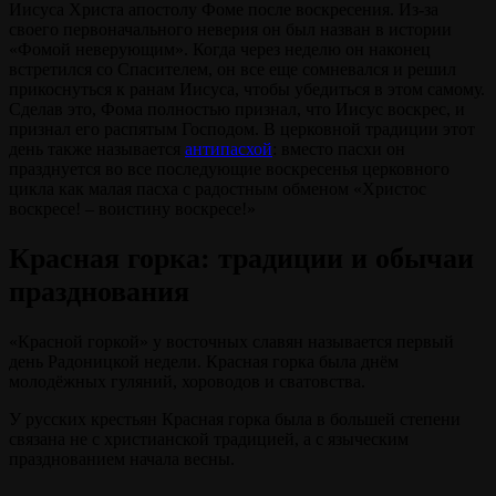
Иисуса Христа апостолу Фоме после воскресения. Из-за
своего первоначального неверия он был назван в истории
«Фомой неверующим». Когда через неделю он наконец
встретился со Спасителем, он все еще сомневался и решил
прикоснуться к ранам Иисуса, чтобы убедиться в этом самому.
Сделав это, Фома полностью признал, что Иисус воскрес, и
признал его распятым Господом. В церковной традиции этот
день также называется
антипасхой
: вместо пасхи он
празднуется во все последующие воскресенья церковного
цикла как малая пасха с радостным обменом «Христос
воскресе! – воистину воскресе!»
Красная горка: традиции и обычаи
празднования
«Красной горкой» у восточных славян называется первый
день Радоницкой недели. Красная горка была днём
молодёжных гуляний, хороводов и сватовства.
У русских крестьян Красная горка была в большей степени
связана не с христианской традицией, а с языческим
празднованием начала весны.