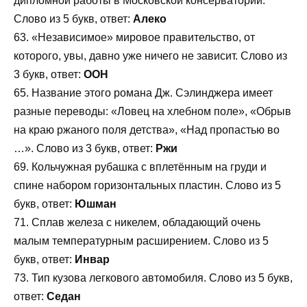
дипломной работы в Московской консерватории.
Слово из 5 букв, ответ:
Алеко
63. «Независимое» мировое правительство, от
которого, увы, давно уже ничего не зависит. Слово из
3 букв, ответ:
ООН
65. Название этого романа Дж. Сэлинджера имеет
разные переводы: «Ловец на хлебном поле», «Обрыв
на краю ржаного поля детства», «Над пропастью во
…». Слово из 3 букв, ответ:
Ржи
69. Кольчужная рубашка с вплетённым на груди и
спине набором горизонтальных пластин. Слово из 5
букв, ответ:
Юшман
71. Сплав железа с никелем, обладающий очень
малым температурным расширением. Слово из 5
букв, ответ:
Инвар
73. Тип кузова легкового автомобиля. Слово из 5 букв,
ответ:
Седан