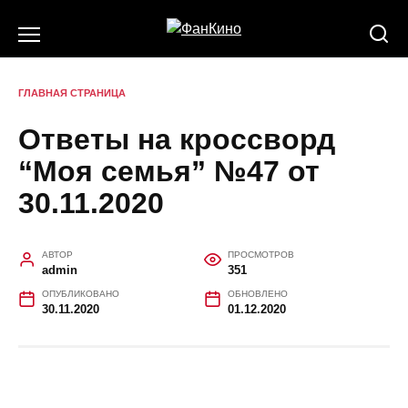
Перейти
к
содержанию
ГЛАВНАЯ СТРАНИЦА
Ответы на кроссворд
“Моя семья” №47 от
30.11.2020
АВТОР
ПРОСМОТРОВ
admin
351
ОПУБЛИКОВАНО
ОБНОВЛЕНО
30.11.2020
01.12.2020