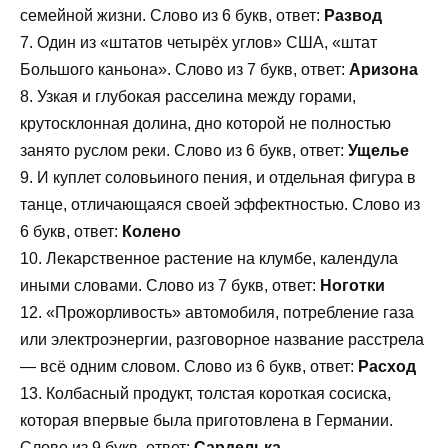
семейной жизни. Слово из 6 букв, ответ:
Развод
7. Один из «штатов четырёх углов» США, «штат
Большого каньона». Слово из 7 букв, ответ:
Аризона
8. Узкая и глубокая расселина между горами,
крутосклонная долина, дно которой не полностью
занято руслом реки. Слово из 6 букв, ответ:
Ущелье
9. И куплет соловьиного пения, и отдельная фигура в
танце, отличающаяся своей эффектностью. Слово из
6 букв, ответ:
Колено
10. Лекарственное растение на клумбе, календула
иными словами. Слово из 7 букв, ответ:
Ноготки
12. «Прожорливость» автомобиля, потребление газа
или электроэнергии, разговорное название расстрела
— всё одним словом. Слово из 6 букв, ответ:
Расход
13. Колбасный продукт, толстая короткая сосиска,
которая впервые была приготовлена в Германии.
Слово из 9 букв, ответ:
Сарделька