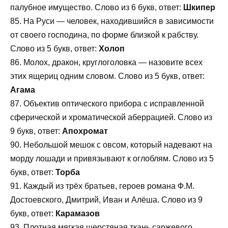
палубное имущество. Слово из 6 букв, ответ:
Шкипер
85. На Руси — человек, находившийся в зависимости
от своего господина, по форме близкой к рабству.
Слово из 5 букв, ответ:
Холоп
86. Молох, дракон, круглоголовка — назовите всех
этих ящериц одним словом. Слово из 5 букв, ответ:
Агама
87. Объектив оптического прибора с исправленной
сферической и хроматической аберрацией. Слово из
9 букв, ответ:
Апохромат
90. Небольшой мешок с овсом, который надевают на
морду лошади и привязывают к оглоблям. Слово из 5
букв, ответ:
Торба
91. Каждый из трёх братьев, героев романа Ф.М.
Достоевского, Дмитрий, Иван и Алёша. Слово из 9
букв, ответ:
Карамазов
93. Плотная мягкая шерстяная ткань саржевого