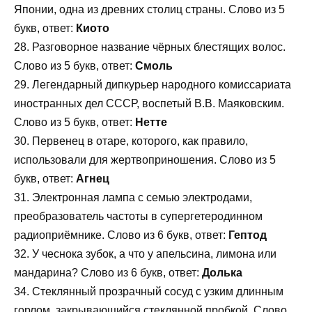
Японии, одна из древних столиц страны. Слово из 5
букв, ответ:
Киото
28. Разговорное название чёрных блестящих волос.
Слово из 5 букв, ответ:
Смоль
29. Легендарный дипкурьер народного комиссариата
иностранных дел СССР, воспетый В.В. Маяковским.
Слово из 5 букв, ответ:
Нетте
30. Первенец в отаре, которого, как правило,
использовали для жертвоприношения. Слово из 5
букв, ответ:
Агнец
31. Электронная лампа с семью электродами,
преобразователь частоты в супергетеродинном
радиоприёмнике. Слово из 6 букв, ответ:
Гептод
32. У чеснока зубок, а что у апельсина, лимона или
мандарина? Слово из 6 букв, ответ:
Долька
34. Стеклянный прозрачный сосуд с узким длинным
горлом, закрывающийся стеклянной пробкой. Слово