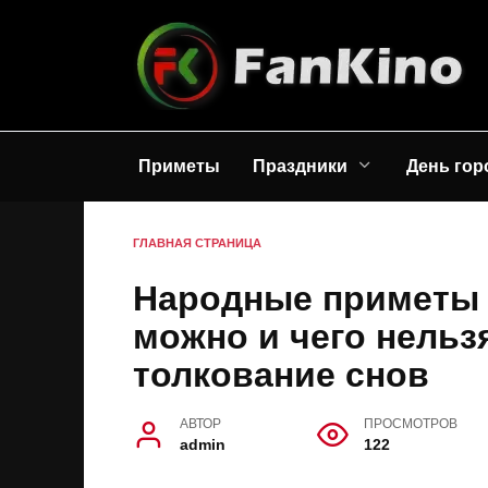
Перейти
к
содержанию
Приметы
Праздники
День гор
ГЛАВНАЯ СТРАНИЦА
Народные приметы н
можно и чего нельзя
толкование снов
АВТОР
ПРОСМОТРОВ
admin
122