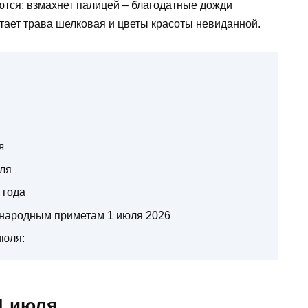
ются; взмахнет палицей – благодатные дожди
стает трава шелковая и цветы красоты невиданной.
я
юля
 года
о народным приметам 1 июля 2026
июля:
1 июля