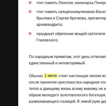
чтит память Леонтия, канонарха Печер
чтит память священномучеников Васил
Крылова и Сергия Кроткова, пресвите
архимандрита;
празднует обретение мощей святителя 
Глазовского.
По народным приметам, этот день отличае
единственный и неповторимый.
Обычно
1 июля
стоит настоящая летняя жа
после принятия христианства народное от
тепло и дающему жизнь всему живому, не 
образе молодого золотоволосого богатыря,
размахивающего палицей. В левой руке дер