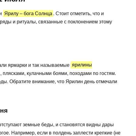
ли
Ярилу – бога Солнца
. Стоит отметить, что и
бряды и ритуалы, связанные с поклонением этому
али ярмарки и так называемые
ярилины
 плясками, кулачными боями, походами по гостям.
ды. Обратите внимание, что Ярилин день отмечали
дня
а отступают земные беды, и становятся видны дары
гое. Например, если в полдень заплести крепкие (не