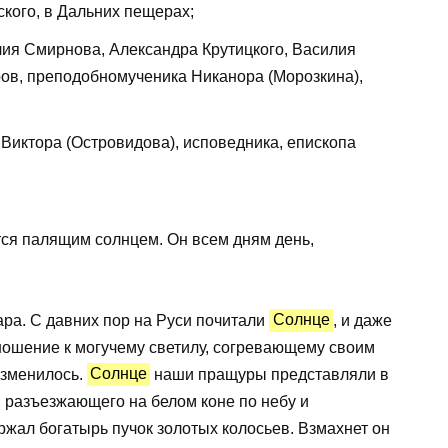
ского, в Дальних пещерах;
ия Смирнова, Александра Крутицкого, Василия
ров, преподобномученика Никанора (Морозкина),
Виктора (Островидова), исповедника, епископа
тся палящим солнцем. Он всем дням день,
ра. С давних пор на Руси почитали
Солнце
, и даже
ношение к могучему светилу, согревающему своим
изменилось.
Солнце
наши пращуры представляли в
 разъезжающего на белом коне по небу и
жал богатырь пучок золотых колосьев. Взмахнет он