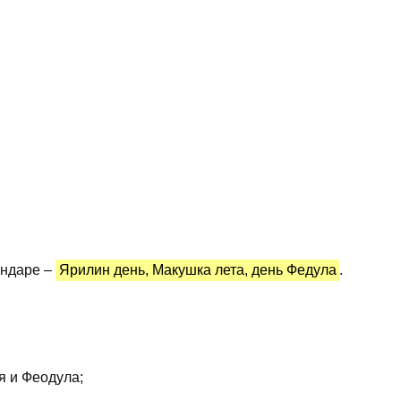
ендаре –
Ярилин день, Макушка лета, день Федула
.
я и Феодула;