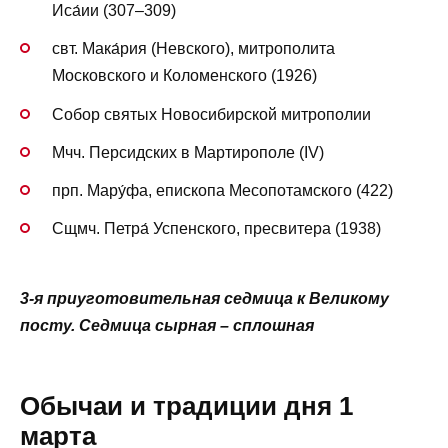
Иса́ии (307–309)
свт. Мака́рия (Невского), митрополита
Московского и Коломенского (1926)
Собор святых Новосибирской митрополии
Мчч. Персидских в Мартирополе (IV)
прп. Мару́фа, епископа Месопотамского (422)
Сщмч. Петра́ Успенского, пресвитера (1938)
3-я приуготовительная седмица к Великому
посту. Седмица cырная – сплошная
Обычаи и традиции дня 1
марта