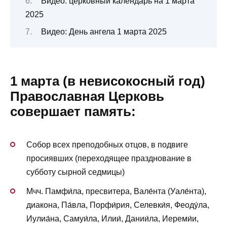
Видео: церковный календарь на 1 марта
2025
Видео: День ангела 1 марта 2025
1 марта (в невисокосный год)
Православная Церковь
совершает память:
Собор всех преподобных отцов, в подвиге
просиявших (переходящее празднование в
субботу сырной седмицы)
Мчч. Памфи́ла, пресвитера, Вале́нта (Уале́нта),
диакона, Па́вла, Порфи́рия, Селевки́я, Феоду́ла,
Иулиа́на, Самуи́ла, Илии́, Дании́ла, Иереми́и,