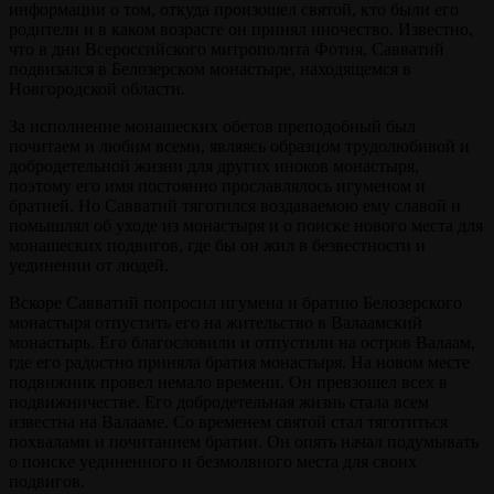
информации о том, откуда произошел святой, кто были его
родители и в каком возрасте он принял иночество. Известно,
что в дни Всероссийского митрополита Фотия, Савватий
подвизался в Белозерском монастыре, находящемся в
Новгородской области.
За исполнение монашеских обетов преподобный был
почитаем и любим всеми, являясь образцом трудолюбивой и
добродетельной жизни для других иноков монастыря,
поэтому его имя постоянно прославлялось игуменом и
братией. Но Савватий тяготился воздаваемою ему славой и
помышлял об уходе из монастыря и о поиске нового места для
монашеских подвигов, где бы он жил в безвестности и
уединении от людей.
Вскоре Савватий попросил игумена и братию Белозерского
монастыря отпустить его на жительство в Валаамский
монастырь. Его благословили и отпустили на остров Валаам,
где его радостно приняла братия монастыря. На новом месте
подвижник провел немало времени. Он превзошел всех в
подвижничестве. Его добродетельная жизнь стала всем
известна на Валааме. Со временем святой стал тяготиться
похвалами и почитанием братии. Он опять начал подумывать
о поиске уединенного и безмолвного места для своих
подвигов.