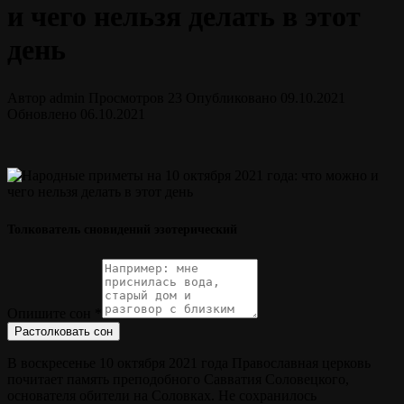
и чего нельзя делать в этот
день
Автор
admin
Просмотров
23
Опубликовано
09.10.2021
Обновлено
06.10.2021
Толкователь сновидений эзотерический
Опишите сон
*
Растолковать сон
В воскресенье 10 октября 2021 года Православная церковь
почитает память преподобного Савватия Соловецкого,
основателя обители на Соловках. Не сохранилось