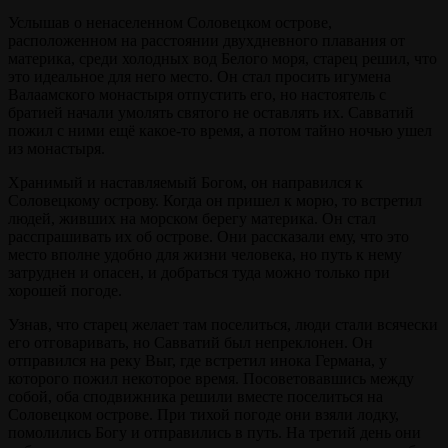
Услышав о ненаселенном Соловецком острове,
расположенном на расстоянии двухдневного плавания от
материка, среди холодных вод Белого моря, старец решил, что
это идеальное для него место. Он стал просить игумена
Валаамского монастыря отпустить его, но настоятель с
братией начали умолять святого не оставлять их. Савватий
пожил с ними ещё какое-то время, а потом тайно ночью ушел
из монастыря.
Хранимый и наставляемый Богом, он направился к
Соловецкому острову. Когда он пришел к морю, то встретил
людей, живших на морском берегу материка. Он стал
расспрашивать их об острове. Они рассказали ему, что это
место вполне удобно для жизни человека, но путь к нему
затруднен и опасен, и добраться туда можно только при
хорошей погоде.
Узнав, что старец желает там поселиться, люди стали всячески
его отговаривать, но Савватий был непреклонен. Он
отправился на реку Выг, где встретил инока Германа, у
которого пожил некоторое время. Посоветовавшись между
собой, оба сподвижника решили вместе поселиться на
Соловецком острове. При тихой погоде они взяли лодку,
помолились Богу и отправились в путь. На третий день они