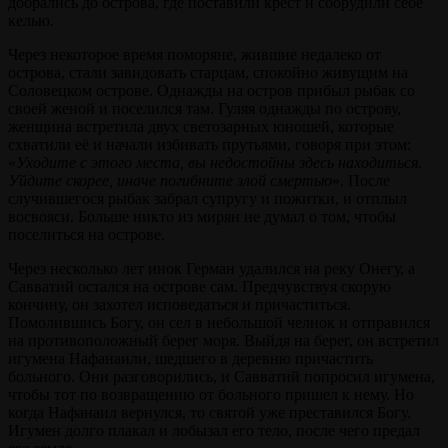
добрались до острова, где поставили крест и соорудили себе
келью.
Через некоторое время поморяне, жившие недалеко от
острова, стали завидовать старцам, спокойно живущим на
Соловецком острове. Однажды на остров прибыл рыбак со
своей женой и поселился там. Гуляя однажды по острову,
женщина встретила двух светозарных юношей, которые
схватили её и начали избивать прутьями, говоря при этом:
«
Уходите с этого места, вы недостойны здесь находиться.
Уйдите скорее, иначе погибните злой смертью
». После
случившегося рыбак забрал супругу и пожитки, и отплыл
восвояси. Больше никто из мирян не думал о том, чтобы
поселиться на острове.
Через несколько лет инок Герман удалился на реку Онегу, а
Савватий остался на острове сам. Предчувствуя скорую
кончину, он захотел исповедаться и причаститься.
Помолившись Богу, он сел в небольшой челнок и отправился
на противоположный берег моря. Выйдя на берег, он встретил
игумена Нафанаили, шедшего в деревню причастить
больного. Они разговорились, и Савватий попросил игумена,
чтобы тот по возвращению от больного пришел к нему. Но
когда Нафанаил вернулся, то святой уже преставился Богу.
Игумен долго плакал и лобызал его тело, после чего предал