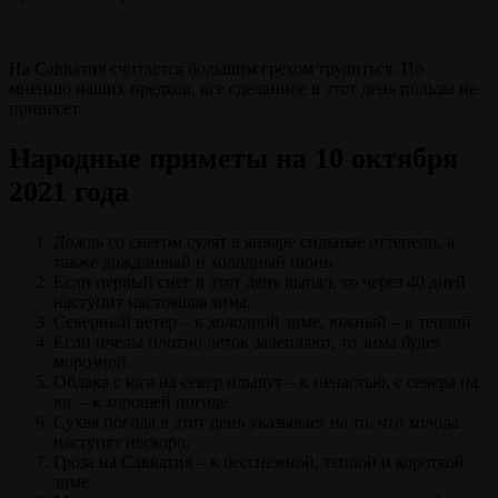
На Савватия считается большим грехом трудиться. По
мнению наших предков, все сделанное в этот день пользы не
принесет.
Народные приметы на 10 октября
2021 года
Дождь со снегом сулят в январе сильные оттепели, а
также дождливый и холодный июнь.
Если первый снег в этот день выпал, то через 40 дней
наступит настоящая зима.
Северный ветер – к холодной зиме, южный – к теплой.
Если пчелы плотно леток залепляют, то зима будет
морозной.
Облака с юга на север плывут – к ненастью, с севера на
юг – к хорошей погоде.
Сухая погода в этот день указывает на то, что холода
наступят нескоро.
Гроза на Савватия – к бесснежной, теплой и короткой
зиме.