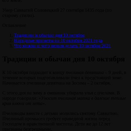
его земле.
Умер Савватий Соловецкий 27 сентября 1435 года (по
старому стилю).
Оглавление
Традиции и обычаи дня 10 октября
Народные приметы на 10 октября 2021 года
Что можно и чего нельзя делать 10 октября 2021
Традиции и обычаи дня 10 октября
К 10 октября подходит к концу
пчелиная девятина
– 9 дней, в
течение которых подготавливали пчел к предстоящей зиме.
Начинается пчелиная девятина на Зосима – 2 октября.
С этого дня на зиму в омшаник убирали улья с пчелами. В
народе говорили: «
Уносит пчелиная матка в далекие теплые
края ключи от лета
».
Пчеловоды вместе с детьми молились святому Савватию.
Пчелиный промысел требует праведной жизни перед
Господом и нравственной чистоты. Дети же до 12 лет
признаны безгрешными.