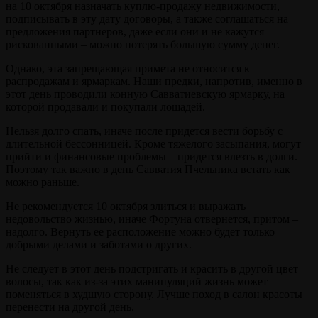
на 10 октября назначать куплю-продажу недвижимости,
подписывать в эту дату договоры, а также соглашаться на
предложения партнеров, даже если они и не кажутся
рискованными – можно потерять большую сумму денег.
Однако, эта запрещающая примета не относится к
распродажам и ярмаркам. Наши предки, напротив, именно в
этот день проводили конную Савватиевскую ярмарку, на
которой продавали и покупали лошадей.
Нельзя долго спать, иначе после придется вести борьбу с
длительной бессонницей. Кроме тяжелого засыпания, могут
прийти и финансовые проблемы – придется влезть в долги.
Поэтому так важно в день Савватия Пчельника встать как
можно раньше.
Не рекомендуется 10 октября злиться и выражать
недовольство жизнью, иначе Фортуна отвернется, притом –
надолго. Вернуть ее расположение можно будет только
добрыми делами и заботами о других.
Не следует в этот день подстригать и красить в другой цвет
волосы, так как из-за этих манипуляций жизнь может
поменяться в худшую сторону. Лучше поход в салон красоты
перенести на другой день.