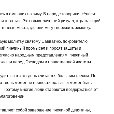
сь в омшаник на зиму. В народе говорили: «Уносит
чи от лета». Это символический ритуал, отражающий
теплые места, где они могут пережить зимовку.
обую молитву святому Савватию, покровителю
оший пчелиный промысел и просят защиты и
 согласно народным представлениям, пчелиный
 жизни перед Господом и нравственной чистоты.
рудиться в этот день считается большим грехом. По
от день может не принести пользы и может быть
м. Поэтому многие люди стараются воздержаться от
благоговении.
ставляет собой завершение пчелиной девятины,