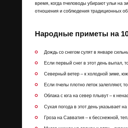
время, когда пчеловоды убирают ульи на зи
отношения и соблюдения традиционных об
Народные приметы на 10
Дождь со снегом сулят в январе сильн
Если первый снег в этот день выпал, т
Северный ветер – к холодной зиме, юж
Если пчелы плотно леток залепляют, то
Облака с юга на север плывут – к ненас
Сухая погода в этот день указывает на 
Гроза на Савватия – к бесснежной, теп