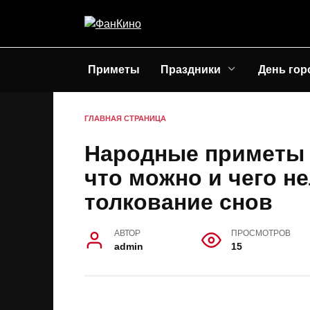
Перейти
к
содержанию
Приметы
Праздники
День гор
ГЛАВНАЯ СТРАНИЦА
Народные приметы н
что можно и чего не
толкование снов
АВТОР
ПРОСМОТРОВ
admin
15