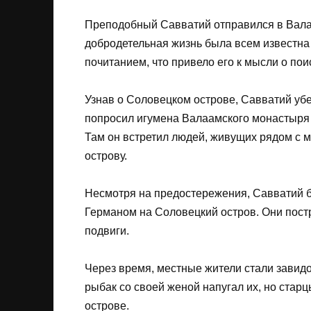
Преподобный Савватий отправился в Валаа
добродетельная жизнь была всем известна 
почитанием, что привело его к мысли о пои
Узнав о Соловецком острове, Савватий убе
попросил игумена Валаамского монастыря о
Там он встретил людей, живущих рядом с м
острову.
Несмотря на предостережения, Савватий б
Германом на Соловецкий остров. Они постр
подвиги.
Через время, местные жители стали завидо
рыбак со своей женой напугал их, но старц
острове.