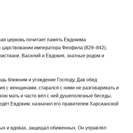
ная церковь почитает память Евдокима
ри царствовании императора Феофила (829–842).
ристиане, Василий и Евдокия, знатные родом и
щь ближним и угождение Господу. Дав обед
ия с женщинами, старался с ними не разговаривать и
свою мать и часто вёл с ней душеполезные беседы.
едёт Евдоким, назначил его правителем Харсианской
ных и вдовах, защищал обиженных. Он управлял