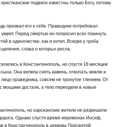
 христианские подвиги известны только Богу, потому
одь призвал его к себе. Праведник потребовал
н умрет. Перед смертью он попросил всех покинуть
ой в одиночестве, как и хотел. Вскоре у гроба
целения, слава о которых росла.
елились в Константинополь, но спустя 18 месяцев
сына. Она велела снять камень, откопать землю и
ли лицо праведника, совсем не тронутое тлением. От
 с мощами достали, а тело переодели в новые
тантинополь, но харсианские жители не разрешили
 дорога. Однако спустя время иеромонах Иосиф,
щи в Константинополь в церковь Пресвятой