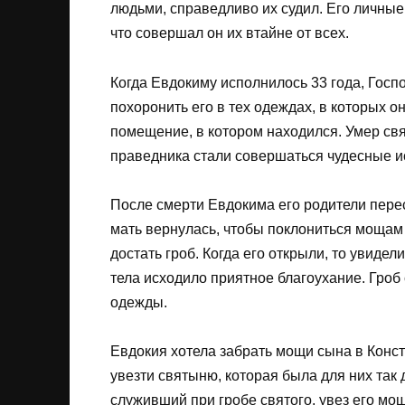
людьми, справедливо их судил. Его личные
что совершал он их втайне от всех.
Когда Евдокиму исполнилось 33 года, Госп
похоронить его в тех одеждах, в которых о
помещение, в котором находился. Умер свят
праведника стали совершаться чудесные ис
После смерти Евдокима его родители перес
мать вернулась, чтобы поклониться мощам 
достать гроб. Когда его открыли, то увиде
тела исходило приятное благоухание. Гроб
одежды.
Евдокия хотела забрать мощи сына в Конс
увезти святыню, которая была для них так
служивший при гробе святого, увез его мо