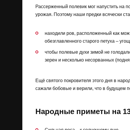
Рассерженный полевик мог напустить на по
урожая. Поэтому наши предки всячески ста
находили ров, расположенный как можн
обезглавленного старого петуха – уго
чтобы полевые духи зимой не голодал
зерен и несколько несорванных (поднят
Ещё святого покровителя этого дня в наро
сажали бобовые и верили, что в будущем 
Народные приметы на 13
Сильная роса – к солнечному дню.