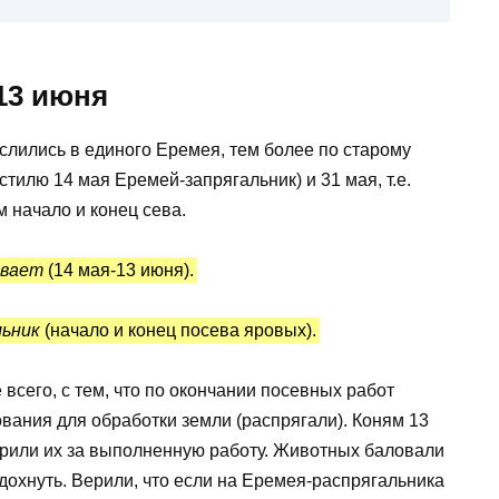
13 июня
слились в единого Еремея, тем более по старому
тилю 14 мая Еремей-запрягальник) и 31 мая, т.е.
м начало и конец сева.
ивает
(14 мая-13 июня).
льник
(начало и конец посева яровых).
всего, с тем, что по окончании посевных работ
вания для обработки земли (распрягали). Коням 13
рили их за выполненную работу. Животных баловали
тдохнуть. Верили, что если на Еремея-распрягальника