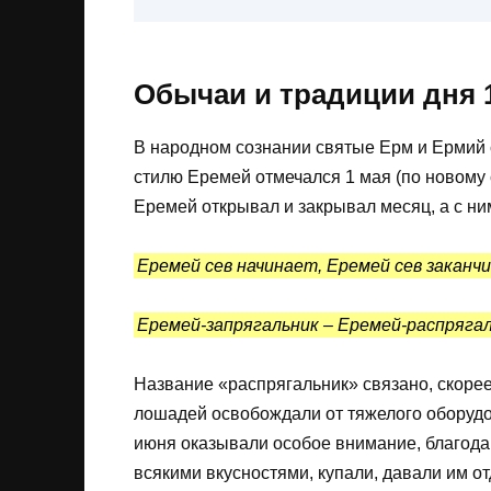
Обычаи и традиции дня 
В народном сознании святые Ерм и Ермий 
стилю Еремей отмечался 1 мая (по новому с
Еремей открывал и закрывал месяц, а с ни
Еремей сев начинает, Еремей сев заканч
Еремей-запрягальник – Еремей-распряга
Название «распрягальник» связано, скорее 
лошадей освобождали от тяжелого оборудо
июня оказывали особое внимание, благода
всякими вкусностями, купали, давали им о