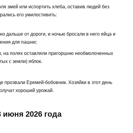
ля змей или испортить хлеба, оставив людей без
рались его умилостивить:
о дальше от дороги, и ночью бросали в него яйца и
щения для пашни;
и, на полях оставляли пригоршню необмолоченных
ых с земли) яблок.
де прозвали Еремей-бобовник. Хозяйки в этот день
получат хороший урожай.
 июня 2026 года