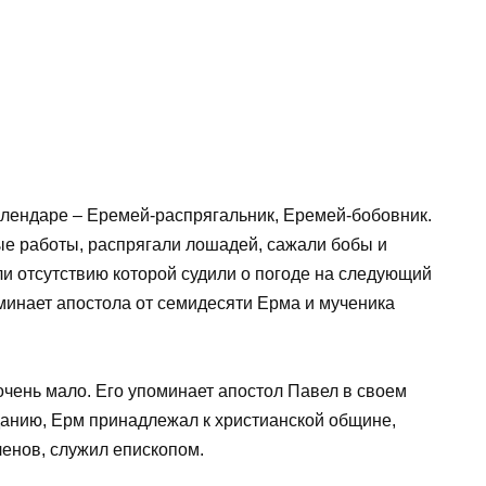
алендаре – Еремей-распрягальник, Еремей-бобовник.
ые работы, распрягали лошадей, сажали бобы и
и отсутствию которой судили о погоде на следующий
минает апостола от семидесяти Ерма и мученика
очень мало. Его упоминает апостол Павел в своем
анию, Ерм принадлежал к христианской общине,
енов, служил епископом.