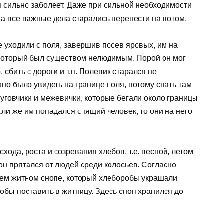
 сильно заболеет. Даже при сильной необходимости
 а все важные дела старались перенести на потом.
е уходили с поля, завершив посев яровых, им на
 который был существом нелюдимым. Порой он мог
 сбить с дороги и т.п. Полевик старался не
жно было увидеть на границе поля, потому спать там
луговчики и межевички, которые бегали около границы
сли же им попадался спящий человек, то они на него
хода, роста и созревания хлебов, т.е. весной, летом
 он прятался от людей среди колосьев. Согласно
нем житном снопе, который хлеборобы украшали
обы поставить в житницу. Здесь сноп хранился до