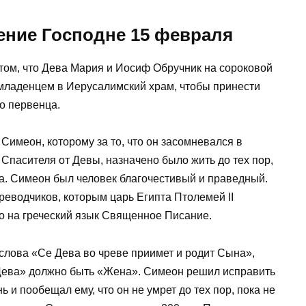
ение Господне 15 февраля
том, что Дева Мария и Иосиф Обручник на сороковой
младенцем в Иерусалимский храм, чтобы принести
о первенца.
Симеон, которому за то, что он засомневался в
 Спасителя от Девы, назначено было жить до тех пор,
ва. Симеон был человек благочестивый и праведный.
ереводчиков, которым царь Египта Птолемей II
о на греческий язык Священное Писание.
слова «Се Дева во чреве приимет и родит Сына»,
 «Дева» должно быть «Жена». Симеон решил исправить
нь и пообещал ему, что он не умрет до тех пор, пока не