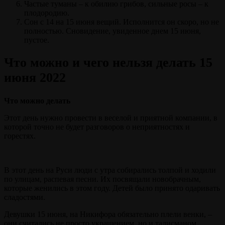
Частые туманы – к обилию грибов, сильные росы – к
плодородию.
Сон с 14 на 15 июня вещий. Исполнится он скоро, но не
полностью. Сновидение, увиденное днем 15 июня,
пустое.
Что можно и чего нельзя делать 15
июня 2022
Что можно делать
Этот день нужно провести в веселой и приятной компании, в
которой точно не будет разговоров о неприятностях и
горестях.
В этот день на Руси люди с утра собирались толпой и ходили
по улицам, распевая песни. Их посвящали новобрачным,
которые женились в этом году. Детей было принято одаривать
сладостями.
Девушки 15 июня, на Никифора обязательно плели венки, –
они считались не просто украшением, но и талисманом,