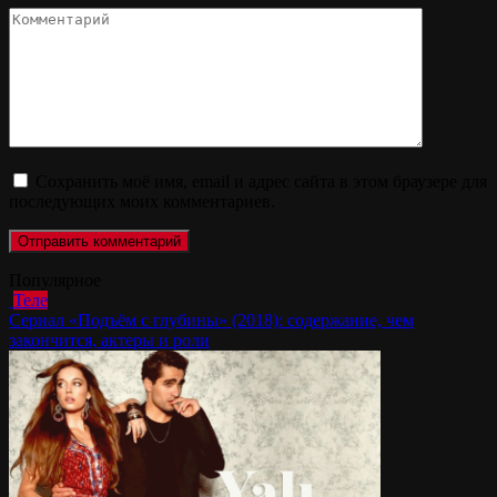
Комментарий
Сохранить моё имя, email и адрес сайта в этом браузере для
последующих моих комментариев.
Популярное
Теле
Сериал «Подъём с глубины» (2018): содержание, чем
закончится, актеры и роли