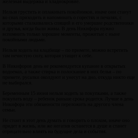
железная выдержка и хладнокровие.
Нельзя грустить и оплакивать покойников, иначе они станут
во снах приходить и напоминать о горестях и печалях, с
которыми сталкивались спящий и его умершие родственники
и друзья, когда были живы. В день Никифора нужно
вспомнить только хорошие моменты, прожитые с ныне
покойными людьми.
Нельзя ходить на кладбище – по примете, можно встретить
там нечистую силу, которая утащит к себе.
В Никифоров день не рекомендуется купание в открытых
водоемах, а также стирка и полоскание в них белья – по
примете, русалки околдуют и унесут на дно, откуда никто еще
не выбирался.
Беременным 15 июня нельзя ходить за покупками, а также
покупать воду – ребенок раньше срока родится. Лучше в день
Никифора эти обязанности переложить на другого члена
семьи.
Не стоит в этот день думать и говорить о плохом, иначе оно
придет в жизнь, или же негатив останется в душе и станет
отрицательно влиять на будущие дела и события.