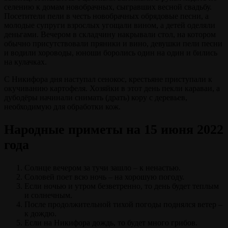
селению к домам новобрачных, сыгравших весной свадьбу.
Посетители пели в честь новобрачных обрядовые песни, а
молодые супруги взрослых угощали вином, а детей оделяли
деньгами. Вечером в складчину накрывали стол, на котором
обычно присутствовали пряники и вино, девушки пели песни
и водили хороводы, юноши боролись один на один и бились
на кулачках.
С Никифора дня наступал сенокос, крестьяне приступали к
окучиванию картофеля. Хозяйки в этот день пекли караваи, а
дубодёры начинали снимать (драть) кору с деревьев,
необходимую для обработки кож.
Народные приметы на 15 июня 2022
года
Солнце вечером за тучи зашло – к ненастью.
Соловей поет всю ночь – на хорошую погоду.
Если ночью и утром безветренно, то день будет теплым
и солнечным.
После продолжительной тихой погоды поднялся ветер –
к дождю.
Если на Никифора дождь, то будет много грибов.