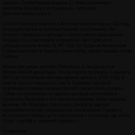
караваи. Православная церковь 15 июня вспоминает
святителя Никифора исповедника, патриарха
Константинопольского.
Святой Никифор родился в Константинополе около 758 года.
Его родители были благочестивыми христианами. Он
получил прекрасное светское и богословское образование.
Позднее стал советником императора, вел строгую и
добродетельную жизнь. В 787 году на Седьмом Вселенском
Соборе выступил в защиту православия, оказав помощь отцам
Собора.
Жизнь при дворе тяготила Никифора, и он удалился в
Мидикийский монастырь. После смерти патриарха Тарасия в
806 году его возвели на патриарший престол. В 813 году к
власти пришел император Лев V Армянин, который
возобновил гонения на почитателей святых икон и созвал
Собор из отлученных от церкви еретиков-иконоборцев.
Святитель Никифор и его предшественники были преданы
анафеме. Но Никифор продолжал убеждать царское
окружение и паству следовать постановлениям Седьмого
Вселенского Собора, за что был сослан в заточение, где после
13 лет скорбей и лишений скончался.
Оглавление