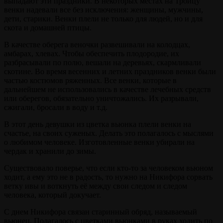
выпадают эти праздники. В некоторых местах на Троицу
венки надевали все без исключения: женщины, мужчины,
дети, старики. Венки плели не только для людей, но и для
скота и домашней птицы.
В качестве оберега веночки развешивали на колодцах,
амбарах, хлевах. Чтобы обеспечить плодородие, их
разбрасывали по полю, вешали на деревьях, скармливали
скотине. Во время весенних и летних праздников венки были
частью костюмов ряженных. Все венки, которые в
дальнейшем не использовались в качестве лечебных средств
или оберегов, обязательно уничтожались. Их разрывали,
сжигали, бросали в воду и т.д.
В этот день девушки из цветка вьюнка плели венки на
счастье, на своих суженых. Делать это полагалось с мыслями
о любимом человеке. Изготовленные венки убирали на
чердак и хранили до зимы.
Существовало поверье, что если кто-то за человеком вьюном
ходит, а ему это не в радость, то нужно на Никифора сорвать
ветку ивы и воткнуть её между свои следом и следом
человека, который докучает.
С днем Никифора связан старинный обряд, называемый
вьюнец. Полагалось с цветками вьюнками в руках ходить по