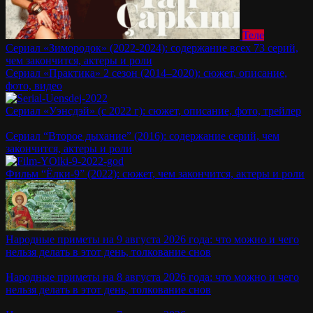
Теле
Сериал «Зимородок» (2022-2024): содержание всех 73 серий,
чем закончится, актеры и роли
Сериал «Практика» 2 сезон (2014–2020): сюжет, описание,
фото, видео
Сериал «Уэнсдэй» (с 2022 г): сюжет, описание, фото, трейлер
Сериал “Второе дыхание” (2016): содержание серий, чем
закончится, актеры и роли
Фильм “Ёлки-9” (2022): сюжет, чем закончится, актеры и роли
Народные приметы на 9 августа 2026 года: что можно и чего
нельзя делать в этот день, толкование снов
Народные приметы на 8 августа 2026 года: что можно и чего
нельзя делать в этот день, толкование снов