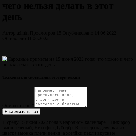
чего нельзя делать в этот
день
Автор
admin
Просмотров
15
Опубликовано
14.06.2022
Обновлено
11.06.2022
Толкователь сновидений эзотерический
Опишите сон
*
Растолковать сон
В среду 15 июня 2022 года в народном календаре – Никифор-
вьюн зеленый, Никифор Дубодёр. В этот день девушки из
цветка вьюнка плели венки, а хозяйки пекли вкусные