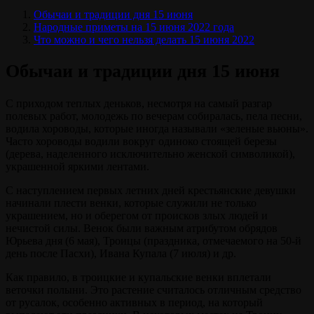
Обычаи и традиции дня 15 июня
Народные приметы на 15 июня 2022 года
Что можно и чего нельзя делать 15 июня 2022
Обычаи и традиции дня 15 июня
С приходом теплых деньков, несмотря на самый разгар
полевых работ, молодежь по вечерам собиралась, пела песни,
водила хороводы, которые иногда называли «зеленые вьюны».
Часто хороводы водили вокруг одиноко стоящей березы
(дерева, наделенного исключительно женской символикой),
украшенной яркими лентами.
С наступлением первых летних дней крестьянские девушки
начинали плести венки, которые служили не только
украшением, но и оберегом от происков злых людей и
нечистой силы. Венок были важным атрибутом обрядов
Юрьева дня (6 мая), Троицы (праздника, отмечаемого на 50-й
день после Пасхи), Ивана Купала (7 июля) и др.
Как правило, в троицкие и купальские венки вплетали
веточки полыни. Это растение считалось отличным средство
от русалок, особенно активных в период, на который