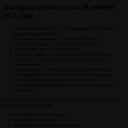
Народные приметы на 16 ноября
2021 года
Если на реке стоит лёд, то в следующем году будет
хороший урожай хлеба.
Если к вечеру мороз, то зима будет тёплой.
Утром мороз ударил – выпадет много снега.
Мыши роют ямы – к похолоданию.
Если снег лежит, а листья ещё не на всех деревьях
осыпались, то следующий год будет тяжелым и
неурожайным.
Дым из трубы столбом идёт – к морозной погоде.
16 ноября перед выходом из дома нужно прочесть
молитву, чтобы беда в пути не случилась.
Если надушиться духами в этот день, то негатив не
прилипнет.
Погоду на ближайшее время определяли и по тому, в какой
стороне кроты роют ямы:
в северной – к потеплению;
в южной – к морозу;
в западной – к дождям и туманам;