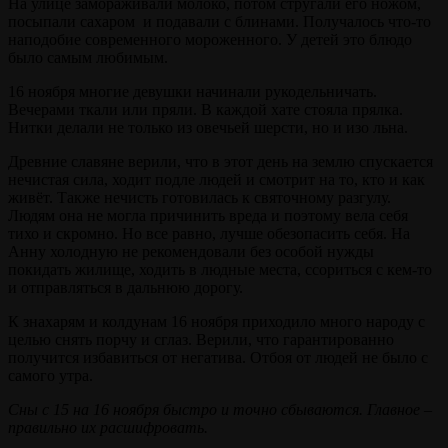
На улице замораживали молоко, потом стругали его ножом,
посыпали сахаром и подавали с блинами. Получалось что-то
наподобие современного мороженного. У детей это блюдо
было самым любимым.
16 ноября многие девушки начинали рукодельничать.
Вечерами ткали или пряли. В каждой хате стояла прялка.
Нитки делали не только из овечьей шерсти, но и изо льна.
Древние славяне верили, что в этот день на землю спускается
нечистая сила, ходит подле людей и смотрит на то, кто и как
живёт. Также нечисть готовилась к святочному разгулу.
Людям она не могла причинить вреда и поэтому вела себя
тихо и скромно. Но все равно, лучше обезопасить себя. На
Анну холодную не рекомендовали без особой нужды
покидать жилище, ходить в людные места, ссориться с кем-то
и отправляться в дальнюю дорогу.
К знахарям и колдунам 16 ноября приходило много народу с
целью снять порчу и сглаз. Верили, что гарантированно
получится избавиться от негатива. Отбоя от людей не было с
самого утра.
Сны с 15 на 16 ноября быстро и точно сбываются. Главное –
правильно их расшифровать.