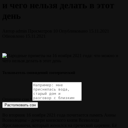
и чего нельзя делать в этот
день
Автор
admin
Просмотров
10
Опубликовано
15.11.2021
Обновлено
15.11.2021
Толкователь сновидений эзотерический
Опишите сон
*
Растолковать сон
Во вторник 16 ноября 2021 года почитается память Анны
Всеволодны – дочери киевского князя Всеволода
Ярославовича, который женился на греческой царевне. Её