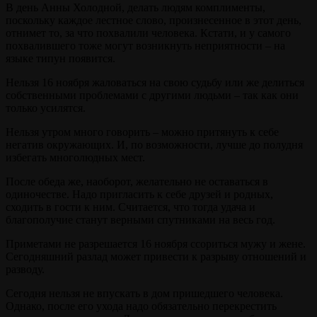
В день Анны Холодной, делать людям комплименты,
поскольку каждое лестное слово, произнесенное в этот день,
отнимет то, за что похвалили человека. Кстати, и у самого
похвалившего тоже могут возникнуть неприятности – на
языке типун появится.
Нельзя 16 ноября жаловаться на свою судьбу или же делиться
собственными проблемами с другими людьми – так как они
только усилятся.
Нельзя утром много говорить – можно притянуть к себе
негатив окружающих. И, по возможности, лучше до полудня
избегать многолюдных мест.
После обеда же, наоборот, желательно не оставаться в
одиночестве. Надо пригласить к себе друзей и родных,
сходить в гости к ним. Считается, что тогда удача и
благополучие станут верными спутниками на весь год.
Приметами не разрешается 16 ноября ссориться мужу и жене.
Сегодняшний разлад может привести к разрыву отношений и
разводу.
Сегодня нельзя не впускать в дом пришедшего человека.
Однако, после его ухода надо обязательно перекрестить