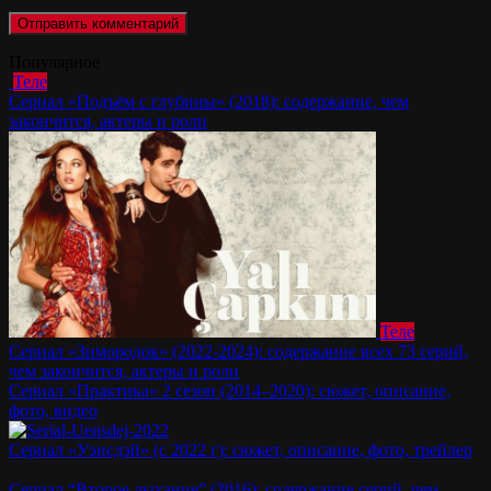
Популярное
Теле
Сериал «Подъём с глубины» (2018): содержание, чем
закончится, актеры и роли
Теле
Сериал «Зимородок» (2022-2024): содержание всех 73 серий,
чем закончится, актеры и роли
Сериал «Практика» 2 сезон (2014–2020): сюжет, описание,
фото, видео
Сериал «Уэнсдэй» (с 2022 г): сюжет, описание, фото, трейлер
Сериал “Второе дыхание” (2016): содержание серий, чем