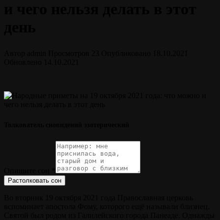
и чего нельзя делать в этот
день
Автор
admin
Просмотров
23
Опубликовано
18.10.2021
Обновлено
14.10.2021
Толкователь сновидений эзотерический
Опишите сон
*
Растолковать сон
Во вторник 19 октября 2021 года Православная церковь
вспоминает апостола Фому, которого ещё называли близнец.
Святой был родом из Галилейского города Панеаде. Однажды