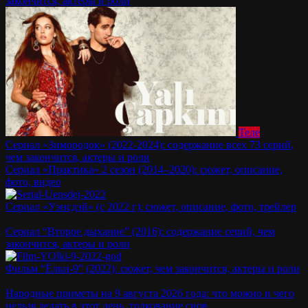
закончится, актеры и роли
Теле
Сериал «Зимородок» (2022-2024): содержание всех 73 серий,
чем закончится, актеры и роли
Сериал «Практика» 2 сезон (2014–2020): сюжет, описание,
фото, видео
Сериал «Уэнсдэй» (с 2022 г): сюжет, описание, фото, трейлер
Сериал “Второе дыхание” (2016): содержание серий, чем
закончится, актеры и роли
Фильм “Ёлки-9” (2022): сюжет, чем закончится, актеры и роли
Народные приметы на 9 августа 2026 года: что можно и чего
нельзя делать в этот день, толкование снов