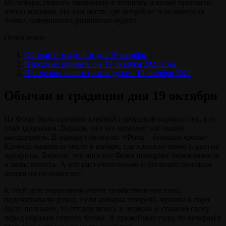
Малипура, святого заключили в темницу, а позже пронзили
пятью копьями. На том месте, где погребли тело апостола
Фомы, совершались различные чудеса.
Оглавление
Обычаи и традиции дня 19 октября
Народные приметы на 19 октября 2021 года
Что можно и чего нельзя делать 19 октября 2021
Обычаи и традиции дня 19 октября
На Фому было принято хлебной горбушкой кормить тех, кто
слаб здоровьем. Верили, что это поможет им скорее
выздороветь. В народе говорили: «
Фома – большая крома
».
Кромой называли место в амбаре, где хранили зерно и другие
продукты. Верили, что апостол Фома поощряет бережливость
и запасливость. А вот расточительным и бесхозяйственным
людям он не помогает.
К этой дате подводили итоги хозяйственного года,
подсчитывали доход. Если амбары, погреба, чуланы и лари
были полными, то отправлялись в церковь и ставили свечу
перед образом святого Фомы. В урожайные годы по вечерам в