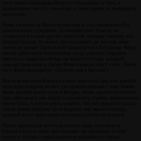
он услышал проповедь Иисуса и последовал за Ним, в
дальнейшем став Его учеником, а также одним из двенадцати
апостолов.
Фома следовал за Иисусом повсюду и стал свидетелем Его
спасительных страданий. По воскресении Христа, он
усомнился в словах других апостолов, которые уверяли, что
видели Господа. И сказал, что не поверит до тех пор, пока
лично не увидит Христа и не прикоснётся к Его ранам. Через
восемь дней после воскресения, когда ученики собрались
вместе и с ними был Фома, им явился Господь, который
показал свои раны и сказал Фоме вложить перст в них. После
чего Фома воскликнул: «
Господь мой и Бог мой!
».
После вознесения Иисуса на небо, апостолы бросили жребий,
куда идти каждому из них для проповедования Слова Божия.
Фоме жребий выпал идти в Индию, чтобы научить истинной
вере обитавших там людей и просветить страны, помраченные
язычеством. Апостол очень скорбел, что ему придётся ехать к
таким диким народам. Но в видении ему явился Господь,
который велел быть мужественным и ничего не бояться.
После проповедей апостола многие люди уверовали в
Единого Бога и стали христианами. За обращение к вере
супруги, сестры и сына правителя индийского города