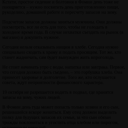
Кстати, простое сидение и болтовня в Фомин день тоже не
поощряется – нужно посвятить день приготовлению пищи,
рукоделию, домашней работе и пересчету запасов на зиму.
Подсчетом запасов должны заняться мужчины. Они должны
посмотреть, все ли есть для того, чтобы не голодать в
холодное время года. В случае нехватки съездить на рынок (в
магазин) и докупить нужное.
Сегодня нельзя отказывать нищим в хлебе. Сегодня нужно
специально сходить к храму и подать просящим. Тот же, кто
станет жадничать, сам будет вынужден жить впроголодь.
Не стоит начинать утро с воды, напитка или завтрака. Первое,
что сегодня должно быть съедено, – это горбушка хлеба. Она
принесет здоровье и долголетие. Того же, кто ослушается
совета, ждут неприятности финансового характера.
19 октября не разрешается водить в подвал, где хранятся
запасы на зиму, чужих людей.
В Фомин день туда может попасть только хозяин и его сын,
решившийся вскоре жениться. Ему отец должен выделить
полку для будущих запасов их семьи, за что сын обязан
трижды поклониться и угостить отца хлебом или пирогом,
испеченным невестой.