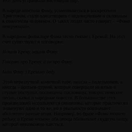
этот день устраивали настоящий пир.
В народе апостола Фому, усомнившегося в воскресении
Христовом, стали олицетворять с недоверчивым и склонным
к сомнениям человеком. О таких людях часто говорят – «
Фома
неверующий
».
В народном фольклоре Фома тесно связан с Еремой. На этот
счет существуют и поговорки:
Искали Ерему, нашли Фому.
Говорят про Ерему, а он про Фому.
Били Фому з Еремину беду.
Этой неразлучной комичной паре, иногда – подельников, а
иногда – братьев-дурней, которые совершали нелепые и
глупые поступки, посвящены пословицы, юмористические
песни, сказки и народные повести. В большинстве этих
произведений используются синонимы, которые практически
знаменуют одно и то же, но в реальности обозначают
абсолютно разные вещи. Например, во фразе «
Фома толчет
редьку, а Ерема чеснок
» оба овоща обозначают скудную пищу,
которой невозможно наесться.