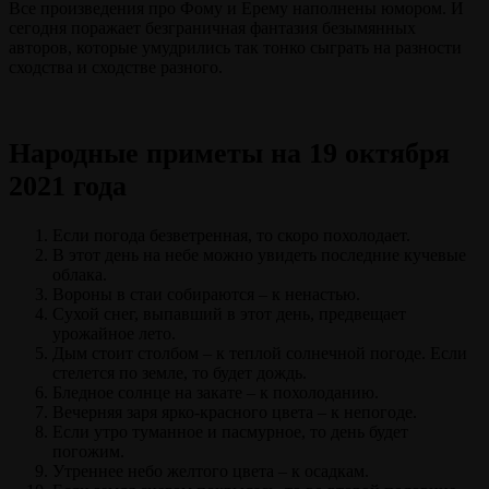
Все произведения про Фому и Ерему наполнены юмором. И
сегодня поражает безграничная фантазия безымянных
авторов, которые умудрились так тонко сыграть на разности
сходства и сходстве разного.
Народные приметы на 19 октября
2021 года
Если погода безветренная, то скоро похолодает.
В этот день на небе можно увидеть последние кучевые
облака.
Вороны в стаи собираются – к ненастью.
Сухой снег, выпавший в этот день, предвещает
урожайное лето.
Дым стоит столбом – к теплой солнечной погоде. Если
стелется по земле, то будет дождь.
Бледное солнце на закате – к похолоданию.
Вечерняя заря ярко-красного цвета – к непогоде.
Если утро туманное и пасмурное, то день будет
погожим.
Утреннее небо желтого цвета – к осадкам.