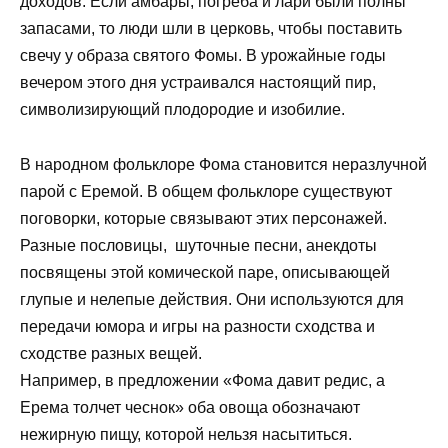
доходов. Если амбары, погреба и лари были полны
запасами, то люди шли в церковь, чтобы поставить
свечу у образа святого Фомы. В урожайные годы
вечером этого дня устраивался настоящий пир,
символизирующий плодородие и изобилие.
В народном фольклоре Фома становится неразлучной
парой с Еремой. В общем фольклоре существуют
поговорки, которые связывают этих персонажей.
Разные пословицы, шуточные песни, анекдоты
посвящены этой комической паре, описывающей
глупые и нелепые действия. Они используются для
передачи юмора и игры на разности сходства и
сходстве разных вещей.
Например, в предложении «Фома давит редис, а
Ерема толчет чеснок» оба овоща обозначают
нежирную пищу, которой нельзя насытиться.