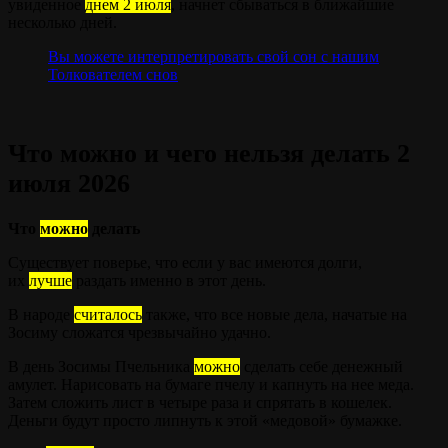
увиденное
днем 2 июля
, начнет сбываться в ближайшие
несколько дней.
Вы можете интерпретировать свой сон с нашим
Толкователем снов
Что можно и чего нельзя делать 2
июля 2026
Что
можно
делать
Существует поверье, что если у вас имеются долги,
их
лучше
раздать именно в этот день.
В народе
считалось
также, что все новые дела, начатые на
Зосиму сложатся чрезвычайно удачно.
В день Зосимы Пчельника
можно
сделать себе денежный
амулет. Нарисовать на бумаге пчелу и капнуть на нее меда.
Затем сложить лист в четыре раза и спрятать в кошелек.
Деньги будут просто липнуть к этой «медовой» бумажке.