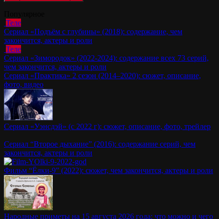
Популярное
Теле
Сериал «Подъём с глубины» (2018): содержание, чем
закончится, актеры и роли
Теле
Сериал «Зимородок» (2022-2024): содержание всех 73 серий,
чем закончится, актеры и роли
Сериал «Практика» 2 сезон (2014–2020): сюжет, описание,
фото, видео
Сериал «Уэнсдэй» (с 2022 г): сюжет, описание, фото, трейлер
Сериал “Второе дыхание” (2016): содержание серий, чем
закончится, актеры и роли
Фильм “Ёлки-9” (2022): сюжет, чем закончится, актеры и роли
Народные приметы на 15 августа 2026 года: что можно и чего