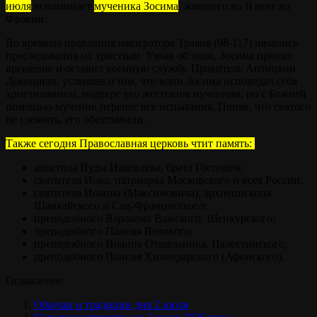
июля
вспоминает
мученика Зосима
, жившего во II веке во
Фракии.
Во времена правления императора Траяна (98-117) начались
преследования на христиан. Узнав об этом, Зосима принял
крещение и оставил военную службу. Правитель Антиохии
Домициан, услышав о том, что воин Зосима исповедал себя
христианином, подверг его жестоким мучениям, но с Божией
помощью мученик перенес все испытания. Поняв, что святого
не сломить, его обезглавили.
Также сегодня Православная церковь чтит память:
апостола Иуды Иаковлева, брата Господня;
святителя Иова, патриарха Московского и всея России;
святителя Иоанна (Максимо́вича), архиепископа
Шанхайского и Сан-Францисского;
преподобного Варлаама Важского, Шенкурского;
преподобного Паисия Великого;
преподобного Иоанна Отшельника, Палестинского;
преподобного Паисия Хилендарского (Афонского).
Оглавление
Обычаи и традиции дня 2 июля