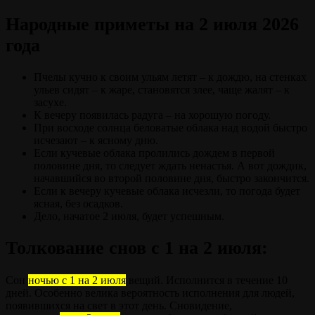
Народные приметы на 2 июля 2026
года
Пчелы кучно к своим ульям летят – к дождю, на стенках
ульев сидят – к жаре, становятся злее, чаще жалят – к
засухе.
К вечеру появилась радуга – на хорошую погоду.
При восходе солнца беловатые облака над водой быстро
исчезают – к ясному дню.
Если кучевые облака пролились дождем в первой
половине дня, то следует ждать ненастья. А вот дождик,
начавшийся во второй половине дня, быстро закончится.
Если к вечеру кучевые облака исчезли, то погода будет
ясная, без осадков.
Дело, начатое 2 июля, будет успешным.
Толкование снов с 1 на 2 июля:
Сон
ночью с 1 на 2 июля
вещий. Исполнится в течение 10
дней. Особенно велика вероятность исполнения для людей,
появившихся на свет в этот день. Сновидение,