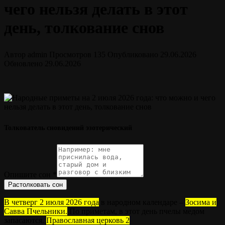
чего нельзя делать в этот
день, толкование снов
Автор
admin
Просмотров
135
Опубликовано
29.06.2026
Обновлено
29.06.2026
Толкователь сновидений эзотерический
Опишите сон
*
Растолковать сон
В четверг 2 июля 2026 года
в народном календаре –
Зосима и
Савва Пчельники.
По приметам, в этот день пчелы медом
запасаются.
Православная церковь 2