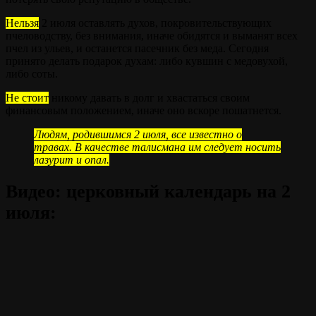
Нельзя
2 июля оставлять духов, покровительствующих
пчеловодству, без внимания, иначе обидятся и выманят всех
пчел из ульев, и останется пасечник без меда. Сегодня
принято делать подарок духам: либо кувшин с медовухой,
либо соты.
Не стоит
никому давать в долг и хвастаться своим
финансовым положением, иначе оно вскоре пошатнется.
Людям, родившимся 2 июля, все известно о
травах. В качестве талисмана им следует носить
лазурит и опал.
Видео: церковный календарь на 2
июля: