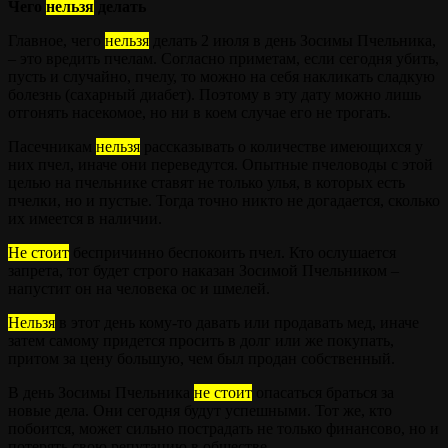
Чего
нельзя
делать
Главное, чего
нельзя
делать 2 июля в день Зосимы Пчельника,
– это вредить пчелам. Согласно приметам, если сегодня убить,
пусть и случайно, пчелу, то можно на себя накликать сладкую
болезнь (сахарный диабет). Поэтому в эту дату можно лишь
отгонять насекомое, но ни в коем случае его не трогать.
Пасечникам
нельзя
рассказывать о количестве имеющихся у
них пчел, иначе они переведутся. Опытные пчеловоды с этой
целью на пчельнике ставят не только улья, в которых есть
пчелки, но и пустые. Тогда точно никто не догадается, сколько
их имеется в наличии.
Не стоит
беспричинно беспокоить пчел. Кто ослушается
запрета, тот будет строго наказан Зосимой Пчельником –
напустит он на человека ос и шмелей.
Нельзя
в этот день кому-то давать или продавать мед, иначе
затем самому придется просить в долг или же покупать,
притом за цену большую, чем был продан собственный.
В день Зосимы Пчельника
не стоит
опасаться браться за
новые дела. Они сегодня будут успешными. Тот же, кто
побоится, может сильно пострадать не только финансово, но и
потерять свою репутацию в обществе.