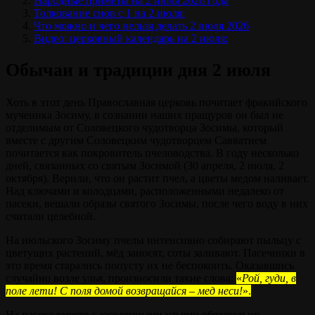
Народные приметы на 2 июля 2026 года
Толкование снов с 1 на 2 июля:
Что можно и чего нельзя делать 2 июля 2026
Видео: церковный календарь на 2 июля:
Обычаи и традиции дня 2 июля
Хоть в этот день Православная церковь почитает фракийского
мученика Зосиму, в сознании наших пращуров он был не
отделимым от Соловецкого чудотворца Зосимы, который
вместе с другим Соловецким чудотворцем Савватием
почитается как покровитель пчеловодства. В году несколько
дней, связанных со святым Зосимой (30 апреля, 2 июля, 2
октября). Верили, что он растит пчел, а цветы медом наливает.
Над ключами и колодцами, расположенными недалеко от
пасеки, вешали образы святого Зосимы, после чего воду в них
считали целебной.
На июльского Зосиму пчелы интенсивно собирают пыльцу с
цветущих растений, мёд заносят, соты заливают. Пасечники в
это время старались попусту их не беспокоить. Оказавшись
случайно возле улья, произносили такие слова:
«
Рой, гуди, в
поле лети! С поля домой возвращайся – мед неси!
».
На пасеке вместе с заселенными ульями обязательно