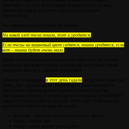
размещали пустые, чтобы кроме хозяина никто не знал,
сколько на самом деле пчел: считать пчел нельзя –
переведутся.
По поведению пчел судили об урожае:
На какой хлеб пчела пошла, тот и уродится.
Если пчелы на вишневый цвет садятся, вишни уродятся, если
нет – вишни будет очень мало.
Чтобы у вас всегда водились деньги, нарисуйте на Зосима-
пчельника на бумаге пчелку, капните на неё немного меда,
заверните листок и спрячьте в кошельке.
Девушки и женщины
в этот день гадали
на любовь парня или
мужа. Для гадания брали грецкий орех, раскалывали его
напополам, вынимали перегородки и прятали внутрь
обручальное кольцо. Створки ореха завязывали ниткой крест-
накрест, чтобы кольцо не выпало. Затем орех подкидывали
над собой и смотрели, куда он упадет:
впереди – мужчина действительно вас любит;
сзади – любви нет;
сбоку – ваши дороги разойдутся.