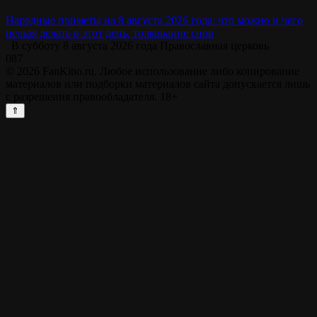
Народные приметы на 8 августа 2026 года: что можно и чего
нельзя делать в этот день, толкование снов
В субботу 8 августа 2026 года Православная церковь
0
87
© 2026 FanKino.ru. Любое использование либо копирование
материалов или подборки материалов сайта допускается лишь
с разрешения правообладателя. 18+