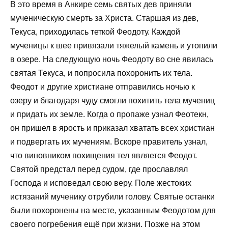
В это время в Анкире семь святых дев приняли
мученическую смерть за Христа. Старшая из дев,
Текуса, приходилась теткой Феодоту. Каждой
мученицы к шее привязали тяжелый камень и утопили
в озере. На следующую ночь Феодоту во сне явилась
святая Текуса, и попросила похоронить их тела.
Феодот и другие христиане отправились ночью к
озеру и благодаря чуду смогли похитить тела мучениц
и придать их земле. Когда о пропаже узнал Феотекн,
он пришел в ярость и приказал хватать всех христиан
и подвергать их мучениям. Вскоре правитель узнал,
что виновником похищения тел является Феодот.
Святой предстал перед судом, где прославлял
Господа и исповедал свою веру. Поле жестоких
истязаний мученику отрубили голову. Святые останки
были похоронены на месте, указанным Феодотом для
своего погребения ещё при жизни. Позже на этом