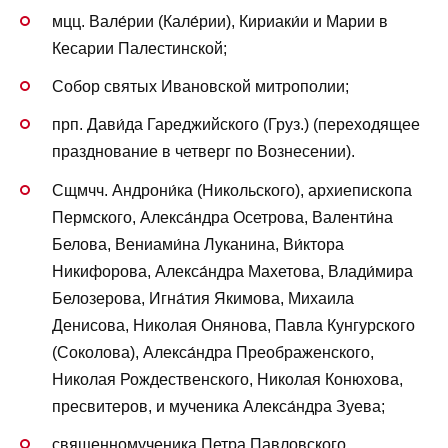
мцц. Вале́рии (Кале́рии), Кириаки́и и Марии в
Кесарии Палестинской;
Собор святых Ивановской митрополии;
прп. Дави́да Гареджийского (Груз.) (переходящее
празднование в четверг по Вознесении).
Сщмчч. Андрони́ка (Никольского), архиепископа
Пермского, Алекса́ндра Осетрова, Валенти́на
Белова, Вениами́на Луканина, Ви́ктора
Никифорова, Алекса́ндра Махетова, Влади́мира
Белозерова, Игна́тия Якимова, Михаила
Денисова, Николая Онянова, Павла Кунгурского
(Соколова), Алекса́ндра Преображенского,
Николая Рождественского, Николая Конюхова,
пресвитеров, и мученика Алекса́ндра Зуева;
священномученика Петра Павловского