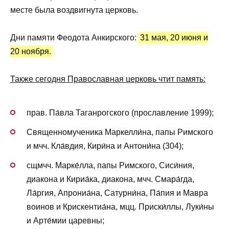
месте была воздвигнута церковь.
Дни памяти Феодота Анкирского:
31 мая, 20 июня и
20 ноября.
Также сегодня Православная церковь чтит память:
прав. Па́вла Таганрогского (прославление 1999);
Священномученика Маркелли́на, папы Римского
и мчч. Кла́вдия, Кири́на и Антони́на (304);
сщмчч. Марке́лла, папы Римского, Сиси́ния,
диакона и Кириа́ка, диакона, мчч. Смара́гда,
Ла́ргия, Апрониа́на, Сатурни́на, Па́пия и Мавра
воинов и Крискентиа́на, мцц. Приски́ллы, Луки́ны
и Арте́мии царевны;