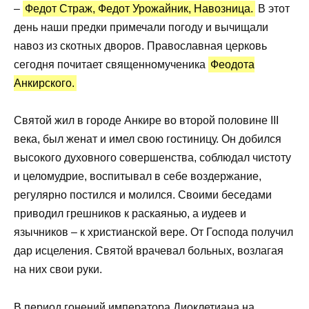
–
Федот Страж, Федот Урожайник, Навозница.
В этот
день наши предки примечали погоду и вычищали
навоз из скотных дворов. Православная церковь
сегодня почитает священномученика
Феодота
Анкирского.
Святой жил в городе Анкире во второй половине III
века, был женат и имел свою гостиницу. Он добился
высокого духовного совершенства, соблюдал чистоту
и целомудрие, воспитывал в себе воздержание,
регулярно постился и молился. Своими беседами
приводил грешников к раскаянью, а иудеев и
язычников – к христианской вере. От Господа получил
дар исцеления. Святой врачевал больных, возлагая
на них свои руки.
В период гонений императора Диоклетиана на