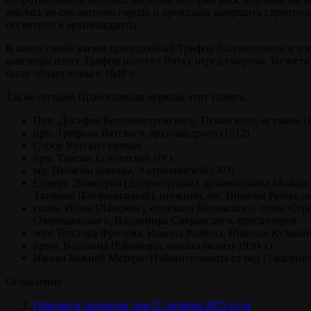
явилась во сне жителю города и приказала завершить строител
посвятили в архимандриты.
В конце своей жизни преподобный Трифон был низложен и изгн
конечном итоге Трифон посетил Вятку перед смертью. Нечести
были обнаружены в 1648 г.
Также сегодня Православная церковь чтит память:
Прп. Досифе́я Верхнеостровского, Псковского, игумена (
прп. Три́фона Вятского, архимандрита (1612)
Собор Вятских святых
прп. Таи́сии Египетской (IV)
мц. Пелаги́и девицы, Антиохийской (303)
Сщмчч. Дими́трия (Добросердова), архиепископа Можайско
Татиа́ны (Бесфамильной), инокини, мч. Николая Рейна,
сщмч. Ио́ны (Лазарева), епископа Велижского, прмч. Сер
Озерецковского, Влади́мира Сперанского, пресвитеров
мчч. Ви́ктора Фролова, Иоа́нна Рыбина, Николая Кузьми
прмч. Варлаа́ма (Ефимова), монаха (конец 1930-х)
Иконы Божией Матери: Избавительница от бед (Ташлинск
Оглавление
Обычаи и традиции дня 21 октября 2025 года