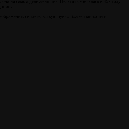
о она на самом деле женщина. Пелагия скончалась в 457 году
щиной.
реображения, свидетельствующую о Божьей милости и