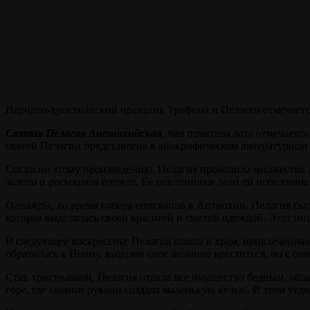
Народно-христианский праздник Трифона и Пелагеи отмечается
Святая Пелагия Антиохийская
, чия памятная дата отмечает
святой Пелагии представлена в апокрифическом литературном
Согласно этому произведению, Пелагия проводила множество л
золото и роскошная одежда. Ее поклонники дали ей псевдоним
Однажды, во время собора епископов в Антиохии, Пелагия б
которая выделялась своей красотой и смелой одеждой. Этот ин
В следующее воскресенье Пелагия вошла в храм, привлеченная
обратилась к Нонну, выразив свое желание креститься, но с с
Став христианкой, Пелагия отдала все имущество бедным, обл
горе, где своими руками создала маленькую келью. В этом уе