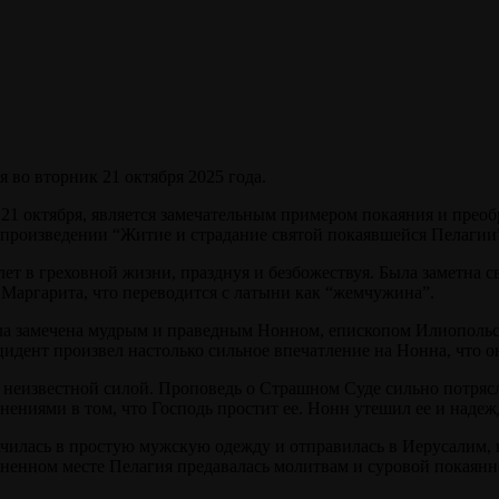
 во вторник 21 октября 2025 года.
ся 21 октября, является замечательным примером покаяния и пре
 произведении “Житие и страдание святой покаявшейся Пелагии
ет в греховной жизни, празднуя и безбожествуя. Была заметна 
 Маргарита, что переводится с латыни как “жемчужина”.
ыла замечена мудрым и праведным Нонном, епископом Илиополь
цидент произвел настолько сильное впечатление на Нонна, что о
 неизвестной силой. Проповедь о Страшном Суде сильно потрясл
омнениями в том, что Господь простит ее. Нонн утешил ее и над
ачилась в простую мужскую одежду и отправилась в Иерусалим, 
диненном месте Пелагия предавалась молитвам и суровой покаян