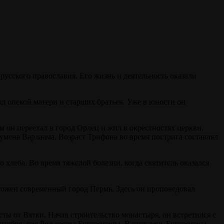
русского православия. Его жизнь и деятельность оказали
од опекой матери и старших братьев. Уже в юности он
м он переехал в город Орлец и жил в окрестностях церкви,
умена Варлаама. Возраст Трифона во время пострига составлял
хлеба. Во время тяжелой болезни, когда святитель оказался
оложен современный город Пермь. Здесь он проповедовал
ы от Вятки. Начав строительство монастыря, он встретился с
тября, дня Рождества Богородицы. В этот день Богородица