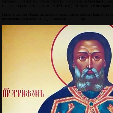
Интересно отметить, что ее строгий образ жизни был настолько
(по некоторым источникам – в 461 году). Во время ее похоро
Память святой Пелагии Антиохийской почитается Православно
возможности искупления для каждого человека.