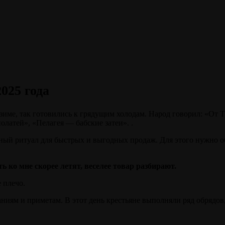
025 года
зиме, так готовились к грядущим холодам. Народ говорил: «От 
олатей», «Пелагея — бабские затеи». .
ый ритуал для быстрых и выгодных продаж. Для этого нужно об
ь ко мне скорее летят, веселее товар разбирают.
 плечо.
ниям и приметам. В этот день крестьяне выполняли ряд обрядов