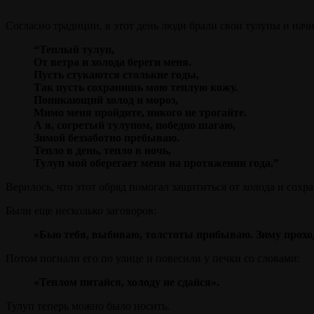
Согласно традиции, в этот день люди брали свои тулупы и начи
“Теплый тулуп,
От ветра и холода береги меня.
Пусть стукаются столькие годы,
Так пусть сохранишь мою теплую кожу.
Поникающий холод и мороз,
Мимо меня пройдите, никого не трогайте.
А я, согретый тулупом, победно шагаю,
Зимой беззаботно пребываю.
Тепло в день, тепло в ночь,
Тулуп мой оберегает меня на протяжении года.”
Верилось, что этот обряд помогал защититься от холода и сохр
Были еще несколько заговоров:
«Бью тебя, выбиваю, толстоты прибываю. Зиму проходи
Потом погнали его по улице и повесили у печки со словами:
«Теплом питайся, холоду не сдайся».
Тулуп теперь можно было носить.