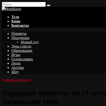
Перейти
Search
к
for:
содержанию
Теле
Кино
Контакты
Приметы
Праздники
Новый год
День города
Образование
Игры
Головоломки
Люди
Актеры
Шоу
Главная страница
Народные приметы на 21 октябр
толкование снов