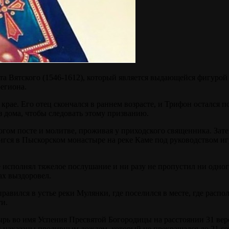
та Вятского (1546-1612), который является выдающейся фигурой 
егиона.
рае. Его отец скончался в раннем возрасте, и Трифон остался п
з дома, чтобы следовать этому призванию.
огом посте и молитве, проживая у приходского священника. Зате
игся в Пыскорском монастыре на реке Каме под руководством иг
исполнял тяжелое послушание и ни разу не пропустил ни одного 
ах выздоровел.
авился в устье реки Мулянки, где поселился в месте, где расп
ти.
ь во имя Успения Пресвятой Богородицы на расстоянии 31 верст
наказаны проливным дождем, который не прекращался до 21 сен