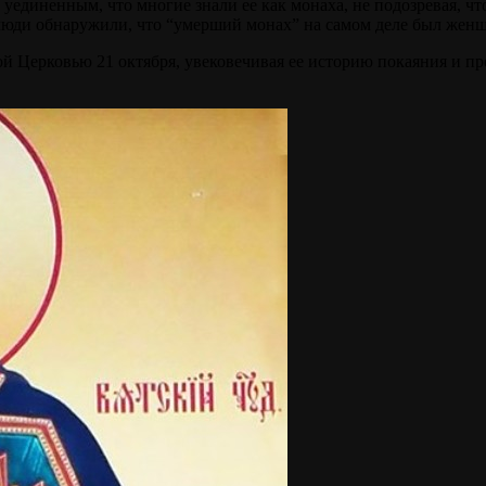
 уединенным, что многие знали ее как монаха, не подозревая, чт
н люди обнаружили, что “умерший монах” на самом деле был жен
й Церковью 21 октября, увековечивая ее историю покаяния и п