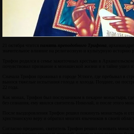
21 октября чтится
память преподобного Трифона
, архимандри
значительное влияние на религиозную и культурную историю р
Трифон родился в семье зажиточных крестьян в Архангельском к
почувствовал призвание к монашеской жизни и в тайне ушел и
Сначала Трифон проживал в городе Устюге, где пребывал в стр
вынося тяжелые испытания голода и холода. Позднее, он постр
22 года.
Как монах, Трифон был послушником в пекарне монастыря, где 
без сознания, ему явился святитель Николай, и после этого мон
После выздоровления Трифон решил покинуть монастырь и отпр
христианскую веру и обратил многих язычников в своей облас
Согласно преданию, святитель Трифон решил основать монастыр
сопротивлением местных жителей, которые впоследствии были 