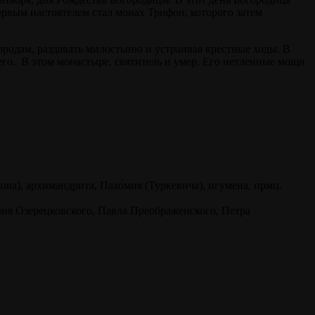
ервым настоятелем стал монах Трифон, которого затем
родам, раздавать милостыню и устраивая крестные ходы. В
его. В этом монастыре, святитель и умер. Его нетленные мощи
ва), архимандрита, Пахо́мия (Туркевича), игумена, прмц.
́лия Озерецковского, Павла Преображенского, Петра