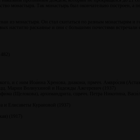
ьство монастыря. Так монастырь был окончательно построен, а п
ан из монастыря. Он стал скитаться по разным монастырям и го
вых настигло раскаянье и они с большими почестями встречали 
1482)
го, и с ним Иоа́нна Хренова, диакона, прмчч. Амвро́сия (Астахо
 мцц. Марии Волнухиной и Надежды Ажгеревич (1937)
афи́ма (Щелокова), архимандрита, сщмчч. Петра Никотина, Васи
на и Елисаветы Курановой (1937)
ая) (1917)