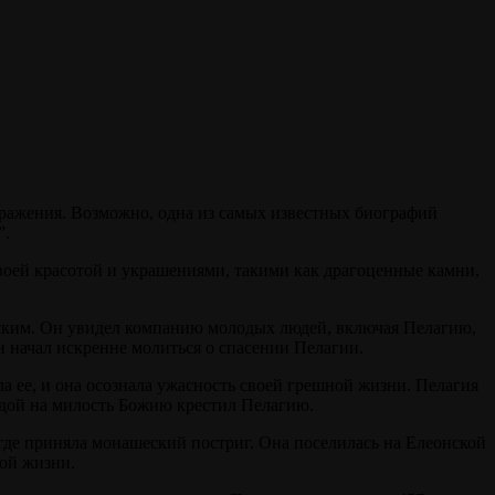
ображения. Возможно, одна из самых известных биографий
”.
своей красотой и украшениями, такими как драгоценные камни,
ским. Он увидел компанию молодых людей, включая Пелагию,
н начал искренне молиться о спасении Пелагии.
а ее, и она осознала ужасность своей грешной жизни. Пелагия
еждой на милость Божию крестил Пелагию.
где приняла монашеский постриг. Она поселилась на Елеонской
ной жизни.