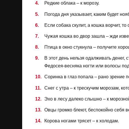
Редкие облака – к морозу.
Погода дня указывает, каким будет ноя
Если собака скулит, а кошка ворчит, то
Чужая кошка во двор зашла – жди изве
Птица в окно стукнула – получите хоро
В этот день нельзя одалживать денег, с
Федосея-весняка ногти или волосы подс
Соринка в глаз попала – рано зрение п
Снег с утра – к трескучим морозам, кот
Эхо в лесу далеко слышно – к морозно
Овцы громко блеют, беспокойно себя ве
Корова ногами трясет – к холодам.