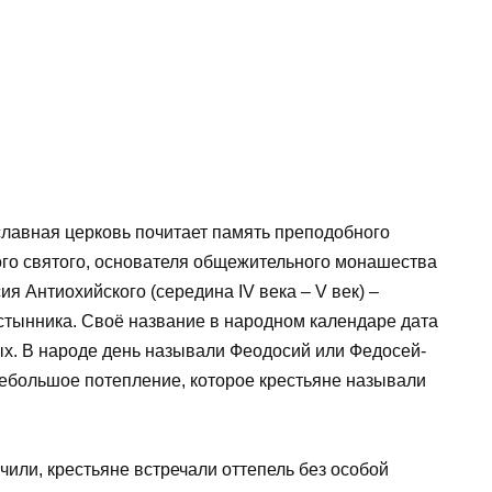
славная церковь почитает память преподобного
ого святого, основателя общежительного монашества
я Антиохийского (середина IV века – V век) –
стынника. Своё название в народном календаре дата
тых. В народе день называли Феодосий или Федосей-
небольшое потепление, которое крестьяне называли
чили, крестьяне встречали оттепель без особой