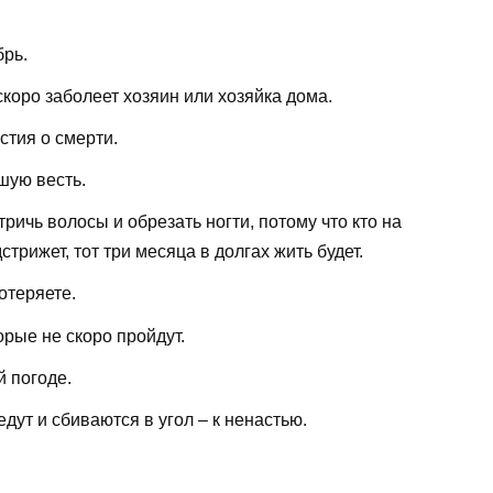
брь.
 скоро заболеет хозяин или хозяйка дома.
стия о смерти.
шую весть.
тричь волосы и обрезать ногти, потому что кто на
трижет, тот три месяца в долгах жить будет.
отеряете.
орые не скоро пройдут.
й погоде.
дут и сбиваются в угол – к ненастью.