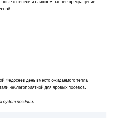
еменные оттепели и слишком раннее прекращение
есной.
орой Федосеев день вместо ожидаемого тепла
тали неблагоприятной для яровых посевов.
х будет поздний.