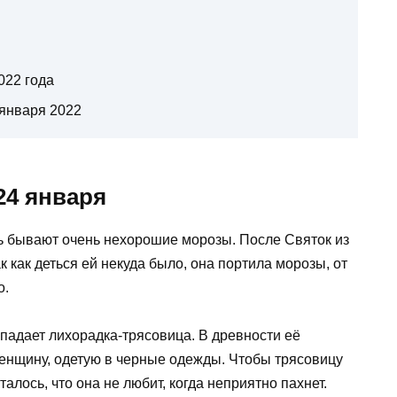
022 года
 января 2022
24 января
нь бывают очень нехорошие морозы. После Святок из
к как деться ей некуда было, она портила морозы, от
о.
ападает лихорадка-трясовица. В древности её
женщину, одетую в черные одежды. Чтобы трясовицу
алось, что она не любит, когда неприятно пахнет.