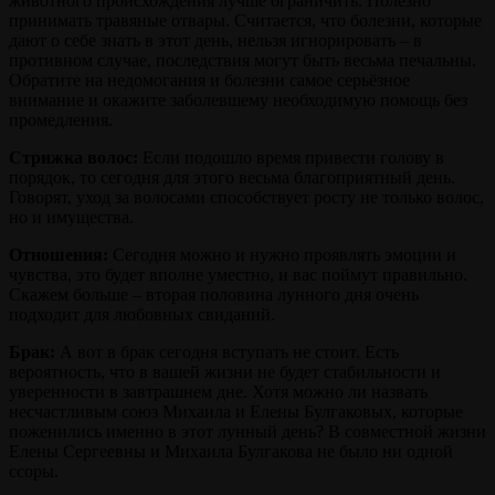
животного происхождения лучше ограничить. Полезно
принимать травяные отвары. Считается, что болезни, которые
дают о себе знать в этот день, нельзя игнорировать – в
противном случае, последствия могут быть весьма печальны.
Обратите на недомогания и болезни самое серьёзное
внимание и окажите заболевшему необходимую помощь без
промедления.
Стрижка волос:
Если подошло время привести голову в
порядок, то сегодня для этого весьма благоприятный день.
Говорят, уход за волосами способствует росту не только волос,
но и имущества.
Отношения:
Сегодня можно и нужно проявлять эмоции и
чувства, это будет вполне уместно, и вас поймут правильно.
Скажем больше – вторая половина лунного дня очень
подходит для любовных свиданий.
Брак:
А вот в брак сегодня вступать не стоит. Есть
вероятность, что в вашей жизни не будет стабильности и
уверенности в завтрашнем дне. Хотя можно ли назвать
несчастливым союз Михаила и Елены Булгаковых, которые
поженились именно в этот лунный день? В совместной жизни
Елены Сергеевны и Михаила Булгакова не было ни одной
ссоры.