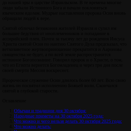
до нашей эры в царстве Израильском. В те времена многие
люди забыли Истинного Бога и начали поклоняться
языческим идолам. Мудрые наставления пророка Осия вновь
обращали людей к вере.
Святой обличал беззакония жителей Израиля и сулил им
большие бедствия от иноплеменников и попадание в
ассирийский плен. Почти за тысячу лет до рождения Иисуса
Христа святой Осия по наитию Святого Духа предсказал, что
ветхозаветное жертвоприношение прекратится и Ааронова
священства не будет, а по всей земле распространится
истинное Богопознание. Говорил пророк и о Христе, о том,
что из Египта вернется Богомладенец и через три дня после
своей смерти Мессия воскреснет.
Пророческое служение Осии длилось более 60 лет. Всю свою
жизнь он посвятил исполнению Божьей воли. Скончался
святой в глубокой старости.
Оглавление
Обычаи и традиции дня 30 октября:
Народные приметы на 30 октября 2025 года:
Что можно и чего нельзя делать 30 октября 2025 года:
Что можно делать: