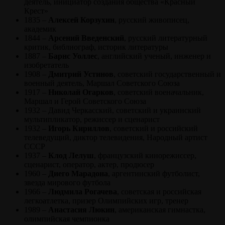
деятель, инициатор создания общества «Красный
Крест»
1835 –
Алексей Корзухин
, русский живописец,
академик
1844 –
Арсений Введенский
, русский литературный
критик, библиограф, историк литературы
1887 –
Барнс Уоллес
, английский ученый, инженер и
изобретатель
1908 –
Дмитрий Устинов
, советский государственный и
военный деятель, Маршал Советского Союза
1917 –
Николай Огарков
, советский военачальник,
Маршал и Герой Советского Союза
1932 – Давид Черкасский, советский и украинский
мультипликатор, режиссер и сценарист
1932 –
Игорь Кириллов
, советский и российский
телеведущий, диктор телевидения, Народный артист
СССР
1937 –
Клод Лелуш
, французский кинорежиссер,
сценарист, оператор, актер, продюсер
1960 –
Диего Марадона
, аргентинский футболист,
звезда мирового футбола
1966 –
Людмила Рогачева
, советская и российская
легкоатлетка, призер Олимпийских игр, тренер
1989 –
Анастасия Люкин
, американская гимнастка,
олимпийская чемпионка