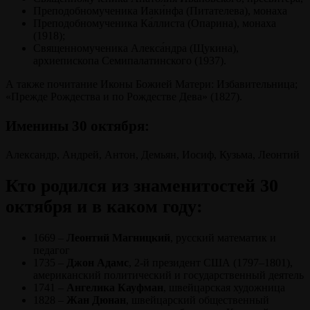
Преподобномученика Иаки́нфа (Питателева), монаха
Преподобномученика Ка́ллиста (Опарина), монаха
(1918);
Священномученика Алекса́ндра (Щукина),
архиепископа Семипалатинского (1937).
А также почитание Иконы Божией Матери: Избавительница;
«Прежде Рождества и по Рождестве Дева» (1827).
Именины 30 октября:
Александр, Андрей, Антон, Демьян, Иосиф, Кузьма, Леонтий
Кто родился из знаменитостей 30
октября и в каком году:
1669 –
Леонтий Магницкий
, русский математик и
педагог
1735 –
Джон Адамс
, 2-й президент США (1797–1801),
американский политический и государственный деятель
1741 –
Ангелика Кауфман
, швейцарская художница
1828 –
Жан Дюнан
, швейцарский общественный