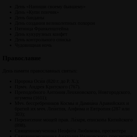
День «Напиши своему бывшему»
День «Купи пончик»
День банданы
День создания великолепных похорон
Пятница Франкенштейна
День кукурузных конфет
День контрольного списка
Чудовищная ночь
Православие
День памяти православных святых:
Пророка Оси́и (820 г. до Р. Х.);
Прмч. Андре́я Критского (767).
Преподобного Анто́ния Леохновского, Новгородского,
игумена (1611);
Мчч. бессребреников Космы́ и Дамиа́на Аравийских и
братий их мчч. Лео́нтия, Анфи́ма и Евтро́пия (287 или
303);
Перенесение мощей прав. Ла́заря, епископа Китийского
(898).
Священномученика Неофи́та Любимова, пресвитера
Священномученика Анато́лия Ивановского, пресвитера,