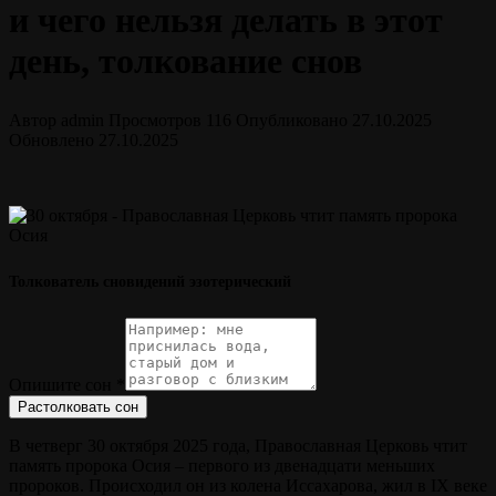
и чего нельзя делать в этот
день, толкование снов
Автор
admin
Просмотров
116
Опубликовано
27.10.2025
Обновлено
27.10.2025
Толкователь сновидений эзотерический
Опишите сон
*
Растолковать сон
В четверг 30 октября 2025 года, Православная Церковь чтит
память пророка Осия – первого из двенадцати меньших
пророков. Происходил он из колена Иссахарова, жил в IX веке