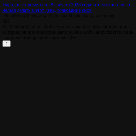
Народные приметы на 8 августа 2026 года: что можно и чего
нельзя делать в этот день, толкование снов
В субботу 8 августа 2026 года Православная церковь
0
85
© 2026 FanKino.ru. Любое использование либо копирование
материалов или подборки материалов сайта допускается лишь
с разрешения правообладателя. 18+