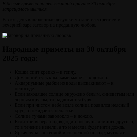
В былые времена по неизвестной причине 30 октября
запрещалось мыться.
В этот день влюбленные девушки читали на утренней и
вечерней заре заговор на преданную любовь:
Народные приметы на 30 октября
2025 года:
Кошка спит крепко – к теплу.
Домашний гусь крыльями машет – к дождю.
Аквариумные рыбки из воды выскакивают – к
непогоде.
Если заходящее солнце окружено белым, синеватым или
черным кругом, то надвигается буря.
Если при чистом небе возле солнца появился неясный
круг, то ожидается ненастье.
Солнце тучами заволокло – к дождю.
Если три вечера подряд один рог луны длиннее другого,
то в течение недели, а то и месяца будет идти дождь.
Яркая луна – к теплой и солнечной погоде; мутная и