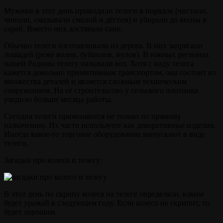
Мужики в этот день приводили телеги в порядок (чистили,
чинили, смазывали смолой и дёгтем) и убирали до весны в
сарай. Вместо них доставали сани.
Обычно телеги изготавливали из дерева. В них запрягали
лошадей (реже волов, буйволов, мулов). В южных регионах
нашей Родины телегу называли воз. Хотя с виду телега
кажется довольно примитивным транспортом, она состоит из
множества деталей и является сложным техническим
сооружением. На её строительство у сельского плотника
уходило больше месяца работы.
Сегодня телеги применяются не только по прямому
назначению. Их часто используют как декоративные изделия.
Иногда какое-то торговое оборудование выпускают в виде
телеги.
Загадки про колесо и телегу:
В этот день по скрипу колеса на телеге определяли, каким
будет урожай в следующем году. Если колесо не скрипит, то
будет хорошим.