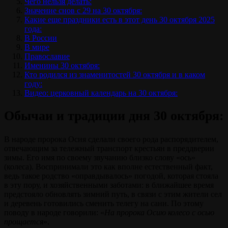
Чего нельзя делать:
Значение снов с 29 на 30 октября:
Какие еще праздники есть в этот день 30 октября 2025
года:
В России
В мире
Православие
Именины 30 октября:
Кто родился из знаменитостей 30 октября и в каком
году:
Видео: церковный календарь на 30 октября:
Обычаи и традиции дня 30 октября:
В народе пророка Осия сделали своего рода распорядителем,
отвечающим за тележный транспорт крестьян в преддверии
зимы. Его имя по своему звучанию близко слову «ось»
(колеса). Воспринимали это как вполне естественный факт,
ведь такое родство «оправдывалось» погодой, которая стояла
в эту пору, и хозяйственными заботами: в ближайшее время
предстояло обновлять зимний путь, в связи с этим жители сел
и деревень готовились сменить телегу на сани. По этому
поводу в народе говорили: «
На пророка Осию колесо с осью
прощается
».