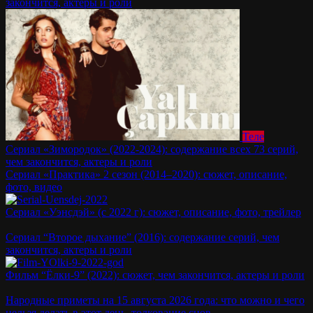
закончится, актеры и роли
Теле
Сериал «Зимородок» (2022-2024): содержание всех 73 серий,
чем закончится, актеры и роли
Сериал «Практика» 2 сезон (2014–2020): сюжет, описание,
фото, видео
Сериал «Уэнсдэй» (с 2022 г): сюжет, описание, фото, трейлер
Сериал “Второе дыхание” (2016): содержание серий, чем
закончится, актеры и роли
Фильм “Ёлки-9” (2022): сюжет, чем закончится, актеры и роли
Народные приметы на 15 августа 2026 года: что можно и чего
нельзя делать в этот день, толкование снов