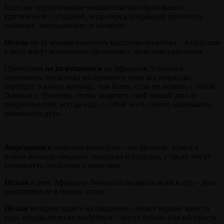
Если же хирургическое вмешательство обусловлено
критической ситуацией, надо перед операцией прочитать
молитвы, защищающие от нечисти.
Нельзя
на 31 января назначать крестины мальчика – в будущем
у него могут возникнуть проблемы с мужским здоровьем.
Приметами
не разрешается
на Афанасия Ломоноса
переезжать, поскольку из прежнего дома все невзгоды
перейдут в новое жилище, тем более, если не позвать с собой
Домового. Поэтому, чтобы защитить свой новый дом от
неприятностей, всегда надо с собой звать своего маленького
домашнего духа.
Запрещается
отмечать новоселье – по примете, хозяев в
новом жилище ожидают скандалы и раздоры, а также могут
возникнуть проблемы с деньгами.
Нельзя
в день Афанасия Ломоноса подавать иски в суд – дело
рассмотрят не в пользу истца.
Нельзя
вечером ходить на свидания – может ведьма завести
туда, откуда легко не выбраться – могут избить или обокрасть.