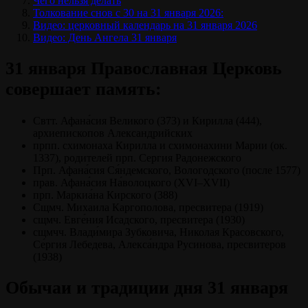
Чего нельзя делать
Толкование снов с 30 на 31 января 2026:
Видео: церковный календарь на 31 января 2026
Видео: День Ангела 31 января
31 января Православная Церковь
совершает память:
Свтт. Афана́сия Великого (373) и Кирилла (444),
архиепископов Александрийских
прпп. схимонаха Кирилла и схимонахини Марии (ок.
1337), родителей прп. Сергия Радонежского
Прп. Афана́сия Ся́ндемского, Вологодского (после 1577)
прав. Афана́сия На́волоцкого (XVI–XVII)
прп. Маркиа́на Кирского (388)
Сщмч. Михаила Каргополова, пресвитера (1919)
сщмч. Евге́ния Исадского, пресвитера (1930)
сщмчч. Влади́мира Зубковича, Николая Красовского,
Се́ргия Лебедева, Алекса́ндра Русинова, пресвитеров
(1938)
Обычаи и традиции дня 31 января