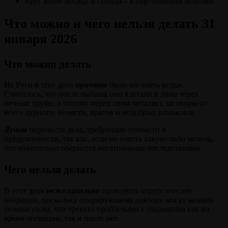
Круг возле месяца и солнца – к ещё большим морозам.
Что можно и чего нельзя делать 31
января 2026
Что можно делать
На Руси в этот день
принято
было изгонять ведьм.
Считалось, что после шабаша они влетали в дома через
печные трубы, а потому перед сном читались заговоры от
всего дурного: нечисти, врагов и недобрых помыслов.
Лучше
перенести дела, требующие точности и
продуманности, так как, если не учесть какую-либо мелочь,
это обязательно обернется негативными последствиями.
Чего нельзя делать
В этот день
нежелательно
проводить хирургические
операции, поскольку оперирующему доктору могут мешать
темные силы, что чревато проблемами с пациентом как во
время операции, так и после нее.