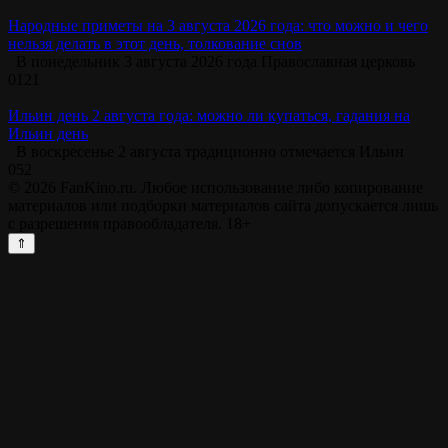
Народные приметы на 3 августа 2026 года: что можно и чего
нельзя делать в этот день, толкование снов
В понедельник 3 августа 2026 года Православная церковь
0
121
Ильин день 2 августа года: можно ли купаться, гадания на
Ильин день
В воскресенье 2 августа традиционно отмечается Ильин
0
52
© 2026 FanKino.ru. Любое использование либо копирование
материалов или подборки материалов сайта допускается лишь
с разрешения правообладателя. 18+