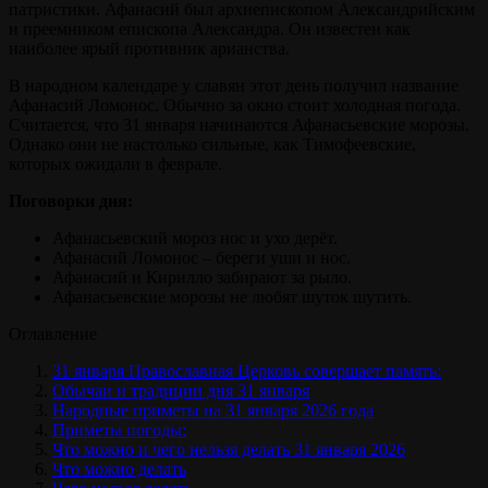
патристики. Афанасий был архиепископом Александрийским
и преемником епископа Александра. Он известен как
наиболее ярый противник арианства.
В народном календаре у славян этот день получил название
Афанасий Ломонос. Обычно за окно стоит холодная погода.
Считается, что 31 января начинаются Афанасьевские морозы.
Однако они не настолько сильные, как Тимофеевские,
которых ожидали в феврале.
Поговорки дня:
Афанасьевский мороз нос и ухо дерёт.
Афанасий Ломонос – береги уши и нос.
Афанасий и Кирилло забирают за рыло.
Афанасьевские морозы не любят шуток шутить.
Оглавление
31 января Православная Церковь совершает память:
Обычаи и традиции дня 31 января
Народные приметы на 31 января 2026 года
Приметы погоды:
Что можно и чего нельзя делать 31 января 2026
Что можно делать