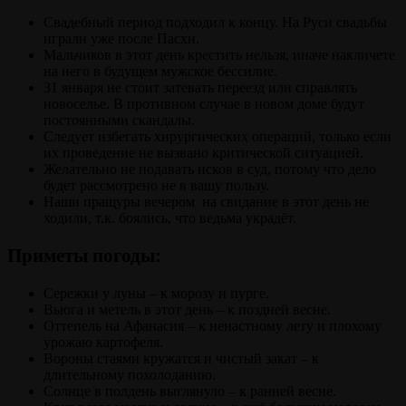
Свадебный период подходил к концу. На Руси свадьбы
играли уже после Пасхи.
Мальчиков в этот день крестить нельзя, иначе накличете
на него в будущем мужское бессилие.
31 января не стоит затевать переезд или справлять
новоселье. В противном случае в новом доме будут
постоянными скандалы.
Следует избегать хирургических операций, только если
их проведение не вызвано критической ситуацией.
Желательно не подавать исков в суд, потому что дело
будет рассмотрено не в вашу пользу.
Наши пращуры вечером на свидание в этот день не
ходили, т.к. боялись, что ведьма украдёт.
Приметы погоды:
Сережки у луны – к морозу и пурге.
Вьюга и метель в этот день – к поздней весне.
Оттепель на Афанасия – к ненастному лету и плохому
урожаю картофеля.
Вороны стаями кружатся и чистый закат – к
длительному похолоданию.
Солнце в полдень выглянуло – к ранней весне.