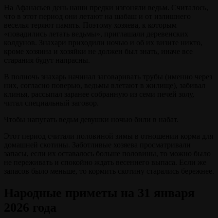
На Афанасьев день наши предки изгоняли ведьм. Считалось,
что в этот период они летают на шабаш и от излишнего
веселья теряют память. Поэтому хозяева, к которым
«повадились летать ведьмы», приглашали деревенских
колдунов. Знахари приходили ночью и об их визите никто,
кроме хозяина и хозяйки не должен был знать, иначе все
старания будут напрасны.
В полночь знахарь начинал заговаривать трубы (именно через
них, согласно поверью, ведьмы влетают в жилище), забивал
клинья, рассыпал заранее собранную из семи печей золу,
читал специальный заговор.
Чтобы напугать ведьм девушки ночью били в набат.
Этот период считали половиной зимы в отношении корма для
домашней скотины. Заботливые хозяева просматривали
запасы, если их оставалось больше половины, то можно было
не переживать и спокойно ждать весеннего выпаса. Если же
запасов было меньше, то кормить скотину старались бережнее.
Народные приметы на 31 января
2026 года