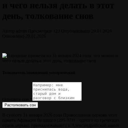
и чего нельзя делать в этот
день, толкование снов
Автор
admin
Просмотров
123
Опубликовано
29.01.2026
Обновлено
29.01.2026
Толкователь сновидений эзотерический
Опишите сон
*
Растолковать сон
В субботу 31 января 2026 года Православная церковь чтит
память Афанасия Великого (295-373) ‒ одного из греческих
отцов церкви, принадлежавшего к Александрийской школе