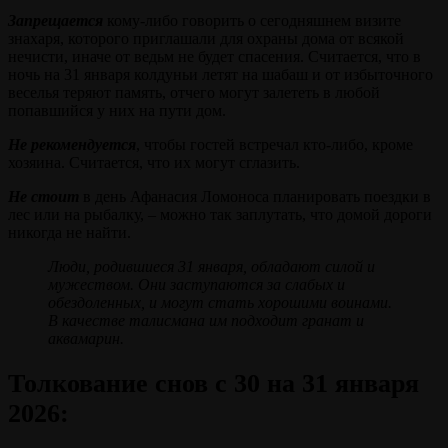
Запрещается
кому-либо говорить о сегодняшнем визите
знахаря, которого приглашали для охраны дома от всякой
нечисти, иначе от ведьм не будет спасения. Считается, что в
ночь на 31 января колдуньи летят на шабаш и от избыточного
веселья теряют память, отчего могут залететь в любой
попавшийся у них на пути дом.
Не рекомендуется
, чтобы гостей встречал кто-либо, кроме
хозяина. Считается, что их могут сглазить.
Не стоит
в день Афанасия Ломоноса планировать поездки в
лес или на рыбалку, – можно так заплутать, что домой дороги
никогда не найти.
Люди, родившиеся 31 января, обладают силой и
мужеством. Они заступаются за слабых и
обездоленных, и могут стать хорошими воинами.
В качестве талисмана им подходит гранат и
аквамарин.
Толкование снов с 30 на 31 января
2026: