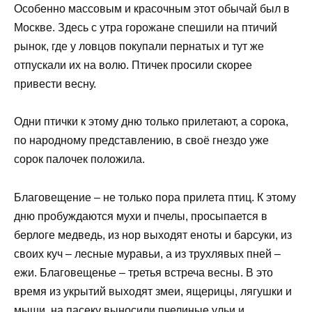
Особенно массовым и красочным этот обычай был в
Москве. Здесь с утра горожане спешили на птичий
рынок, где у ловцов покупали пернатых и тут же
отпускали их на волю. Птичек просили скорее
привести весну.
Одни птички к этому дню только прилетают, а сорока,
по народному представлению, в своё гнездо уже
сорок палочек положила.
Благовещение – не только пора прилета птиц. К этому
дню пробуждаются мухи и пчелы, просыпается в
берлоге медведь, из нор выходят еноты и барсуки, из
своих куч – лесные муравьи, а из трухлявых пней –
ежи. Благовещенье – третья встреча весны. В это
время из укрытий выходят змеи, ящерицы, лягушки и
мыши, на пасеку выносили пчелиные ульи и