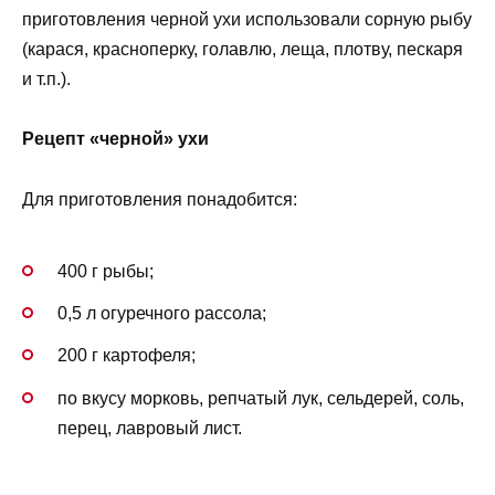
приготовления черной ухи использовали сорную рыбу
(карася, красноперку, голавлю, леща, плотву, пескаря
и т.п.).
Рецепт «черной» ухи
Для приготовления понадобится:
400 г рыбы;
0,5 л огуречного рассола;
200 г картофеля;
по вкусу морковь, репчатый лук, сельдерей, соль,
перец, лавровый лист.