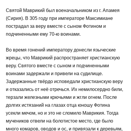
Святой Маврикий был военачальником из г. Апамея
(Сирия). В 305 году при императоре Максимиане
пострадал за веру вместе с сыном Фотином и
подчиненными ему 70-ю воинами.
Во время гонений императору донесли языческие
жрецы, что Маврикий распространяет христианскую
веру. Святого вместе с сыном и подчиненными
воинами задержали и привели на судилище.
Задержанные твёрдо исповедали христианскую веру
и отказались от неё отречься. Их немилосердно били,
терзали железными крючьями и жгли огнем. После
долгих истязаний на глазах отца юношу Фотина
усекли мечом, но и это не сломило Маврикия. Тогда
мучеников отвели на болотистое место, где было
много комаров, оводов и ос, и привязали к деревьям,