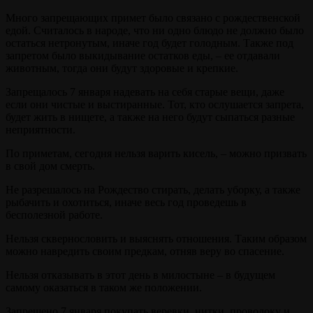
Много запрещающих примет было связано с рождественской
едой. Считалось в народе, что ни одно блюдо не должно было
остаться нетронутым, иначе год будет голодным. Также под
запретом было выкидывание остатков еды, – ее отдавали
животным, тогда они будут здоровые и крепкие.
Запрещалось 7 января надевать на себя старые вещи, даже
если они чистые и выстиранные. Тот, кто ослушается запрета,
будет жить в нищете, а также на него будут сыпаться разные
неприятности.
По приметам, сегодня нельзя варить кисель, – можно призвать
в свой дом смерть.
Не разрешалось на Рождество стирать, делать уборку, а также
рыбачить и охотиться, иначе весь год проведешь в
бесполезной работе.
Нельзя сквернословить и выяснять отношения. Таким образом
можно навредить своим предкам, отняв веру во спасение.
Нельзя отказывать в этот день в милостыне – в будущем
самому оказаться в таком же положении.
Запрещено 7 января покупать веревки, нитки, проволоку и