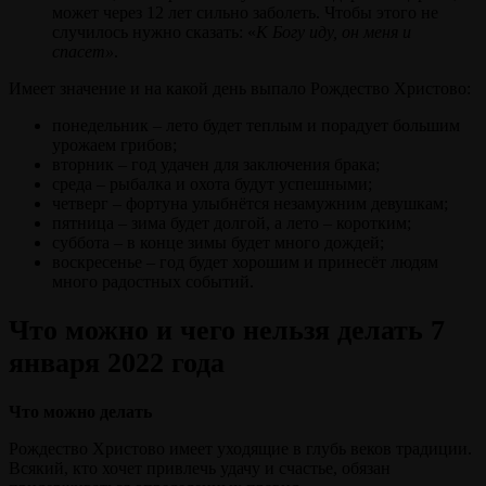
может через 12 лет сильно заболеть. Чтобы этого не
случилось нужно сказать: «
К Богу иду, он меня и
спасет»
.
Имеет значение и на какой день выпало Рождество Христово:
понедельник – лето будет теплым и порадует большим
урожаем грибов;
вторник – год удачен для заключения брака;
среда – рыбалка и охота будут успешными;
четверг – фортуна улыбнётся незамужним девушкам;
пятница – зима будет долгой, а лето – коротким;
суббота – в конце зимы будет много дождей;
воскресенье – год будет хорошим и принесёт людям
много радостных событий.
Что можно и чего нельзя делать 7
января 2022 года
Что можно делать
Рождество Христово имеет уходящие в глубь веков традиции.
Всякий, кто хочет привлечь удачу и счастье, обязан