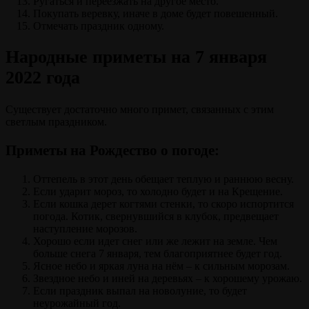
Ругаться и переезжать на другое место.
Покупать веревку, иначе в доме будет повешенный.
Отмечать праздник одному.
Народные приметы на 7 января
2022 года
Существует достаточно много примет, связанных с этим
светлым праздником.
Приметы на Рождество о погоде:
Оттепель в этот день обещает теплую и раннюю весну.
Если ударит мороз, то холодно будет и на Крещение.
Если кошка дерет когтями стенки, то скоро испортится
погода. Котик, свернувшийся в клубок, предвещает
наступление морозов.
Хорошо если идет снег или же лежит на земле. Чем
больше снега 7 января, тем благоприятнее будет год.
Ясное небо и яркая луна на нём – к сильным морозам.
Звездное небо и иней на деревьях – к хорошему урожаю.
Если праздник выпал на новолуние, то будет
неурожайный год.