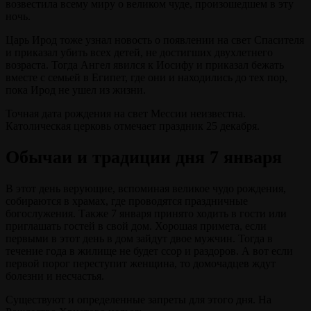
возвестила всему миру о великом чуде, произошедшем в эту
ночь.
Царь Ирод тоже узнал новость о появлении на свет Спасителя
и приказал убить всех детей, не достигших двухлетнего
возраста. Тогда Ангел явился к Иосифу и приказал бежать
вместе с семьей в Египет, где они и находились до тех пор,
пока Ирод не ушел из жизни.
Точная дата рождения на свет Мессии неизвестна.
Католическая церковь отмечает праздник 25 декабря.
Обычаи и традиции дня 7 января
В этот день верующие, вспоминая великое чудо рождения,
собираются в храмах, где проводятся праздничные
богослужения. Также 7 января принято ходить в гости или
приглашать гостей в свой дом. Хорошая примета, если
первыми в этот день в дом зайдут двое мужчин. Тогда в
течение года в жилище не будет ссор и раздоров. А вот если
первой порог переступит женщина, то домочадцев ждут
болезни и несчастья.
Существуют и определенные запреты для этого дня. На