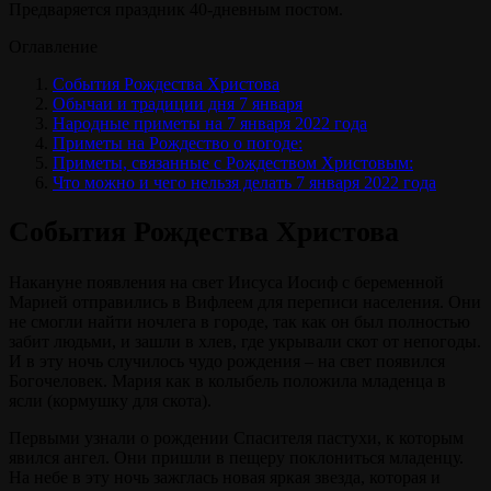
Предваряется праздник 40-дневным постом.
Оглавление
События Рождества Христова
Обычаи и традиции дня 7 января
Народные приметы на 7 января 2022 года
Приметы на Рождество о погоде:
Приметы, связанные с Рождеством Христовым:
Что можно и чего нельзя делать 7 января 2022 года
События Рождества Христова
Накануне появления на свет Иисуса Иосиф с беременной
Марией отправились в Вифлеем для переписи населения. Они
не смогли найти ночлега в городе, так как он был полностью
забит людьми, и зашли в хлев, где укрывали скот от непогоды.
И в эту ночь случилось чудо рождения – на свет появился
Богочеловек. Мария как в колыбель положила младенца в
ясли (кормушку для скота).
Первыми узнали о рождении Спасителя пастухи, к которым
явился ангел. Они пришли в пещеру поклониться младенцу.
На небе в эту ночь зажглась новая яркая звезда, которая и