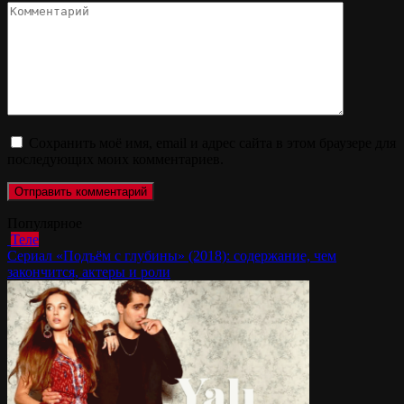
Комментарий
Сохранить моё имя, email и адрес сайта в этом браузере для
последующих моих комментариев.
Популярное
Теле
Сериал «Подъём с глубины» (2018): содержание, чем
закончится, актеры и роли