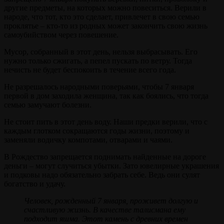
другие предметы, на которых можно повеситься. Верили в
народе, что тот, кто это сделает, привлечет в свою семью
проклятье – кто-то из родных может закончить свою жизнь
самоубийством через повешение.
Мусор, собранный в этот день, нельзя выбрасывать. Его
нужно только сжигать, а пепел пускать по ветру. Тогда
нечисть не будет беспокоить в течение всего года.
Не разрешалось народными поверьями, чтобы 7 января
первой в дом заходила женщина, так как боялись, что тогда
семью замучают болезни.
Не стоит пить в этот день воду. Наши предки верили, что с
каждым глотком сокращаются годы жизни, поэтому и
заменяли водичку компотами, отварами и чаями.
В Рождество запрещается поднимать найденные на дороге
деньги – могут случиться убытки. Зато ювелирные украшения
и подковы надо обязательно забрать себе. Ведь они сулят
богатство и удачу.
Человек, рожденный 7 января, проживет долгую и
счастливую жизнь. В качестве талисмана ему
подходит яшма. Этот камень с древних времен