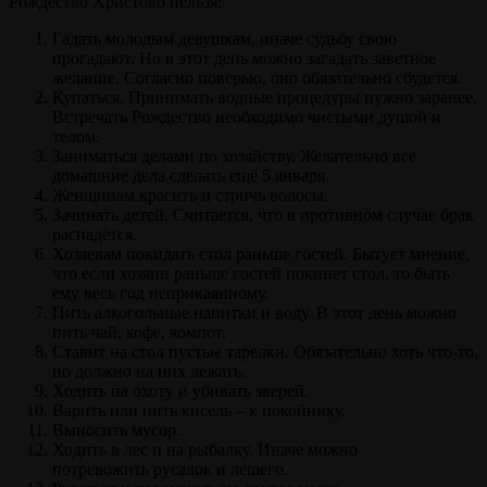
Рождество Христово нельзя:
Гадать молодым девушкам, иначе судьбу свою
прогадают. Но в этот день можно загадать заветное
желание. Согласно поверью, оно обязательно сбудется.
Купаться. Принимать водные процедуры нужно заранее.
Встречать Рождество необходимо чистыми душой и
телом.
Заниматься делами по хозяйству. Желательно все
домашние дела сделать ещё 5 января.
Женщинам красить и стричь волосы.
Зачинать детей. Считается, что в противном случае брак
распадётся.
Хозяевам покидать стол раньше гостей. Бытует мнение,
что если хозяин раньше гостей покинет стол, то быть
ему весь год неприкаянному.
Пить алкогольные напитки и воду. В этот день можно
пить чай, кофе, компот.
Ставит на стол пустые тарелки. Обязательно хоть что-то,
но должно на них лежать.
Ходить на охоту и убивать зверей.
Варить или пить кисель – к покойнику.
Выносить мусор.
Ходить в лес и на рыбалку. Иначе можно
потревожить русалок и лешего.