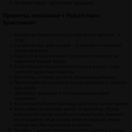
За окном тепло – весна будет холодной.
Приметы, связанные с Рождеством
Христовым:
Разбить на Рождество посуду или что-то пролить – к
ссоре.
Сыграть в этот день свадьбу – к долгой и счастливой
семейной жизни.
Садиться за праздничный стол нужно только после
появления первой звезды.
Если птица на Рождество постучалась в окно, то вы
получите радостные новости.
Все блюда, стоящие на столе, нужно попробовать.
Приглашайте на торжество только приятных и дорогих
вам людей.
Домашних животных в этот день нужно сытно
накормить.
Купленная на Рождество вещь прослужит долгое время.
Если собака на привязи завоет, то быть беде. Чтобы
избежать несчастья подойдите к животному, отвяжите
его и скажите: «
Как веревка тебя не держит, так и
беда за мой дом держаться не будет
».
Человек, 7 января споткнувшийся по дороге к церкви,