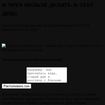
и чего нельзя делать в этот
день
Автор
admin
Просмотров
26
Опубликовано
06.01.2022
Обновлено
06.01.2022
Толкователь сновидений эзотерический
Опишите сон
*
Растолковать сон
В пятницу 7 января 2022 года отмечается один из главных
христианских праздников. Установлен он в честь появления
на свет Иисуса Христа, рожденного от Девы Марии.