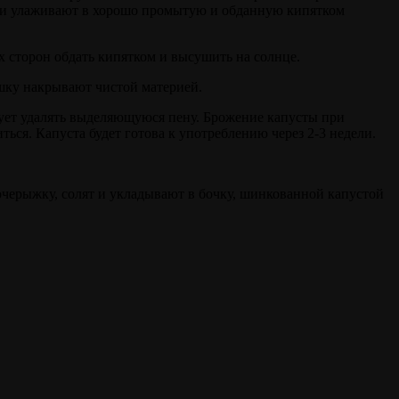
ю и улаживают в хорошо промытую и обданную кипятком
х сторон обдать кипятком и высушить на солнце.
шку накрывают чистой материей.
едует удалять выделяющуюся пену. Брожение капусты при
ться. Капуста будет готова к употреблению через 2-3 недели.
очерыжку, солят и укладывают в бочку, шинкованной капустой