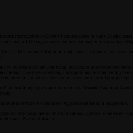
 память преподобного Сергия Радонежского (в миру Варфоломея)
 свет около 1320 года, был младшим сыном ростовских бояр Ма
Связь с Византией и Европой прервалась, а Киево-Печерская ла
р.
ие от постоянных набегов татар, переехали под покровительств
я основал Троицкую обитель, в которой был поставлен игумено
тель получила в честь своего основателя название Троице-Серг
ий Донской перед походом против хана Мамая. Накануне Кулико
обеду.
 кончины святого начались его чудесные явления и исцеления.
дсказал ему разрушение обители ханом Едигеем, а также её ско
свобождать Русскую землю.