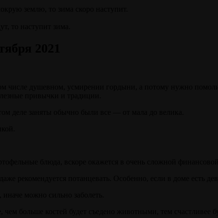
крую землю, то зима скоро наступит.
ут, то наступит зима.
тября 2021
том числе душевном, усмирении гордыни, а потому нужно помоли
олезные привычки и традиции.
этом деле заняты обычно были все — от мала до велика.
нкой.
артофельные блюда, вскоре окажется в очень сложной финансовой
 даже рекомендуется потанцевать. Особенно, если в доме есть де
, иначе можно сильно заболеть.
, чем больше костей будет съедено животными, тем счастливее бу