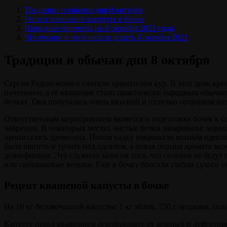
Традиции и обычаи дня 8 октября
Рецепт квашеной капусты в бочке
Народные приметы на 8 октября 2021 года
Что можно и чего нельзя делать 8 октября 2021
Традиции и обычаи дня 8 октября
Сергия Радонежского считали хранителем кур. В этот день крес
почтением, а её квашение стало практически народным обычае
бочках. Она получалась очень вкусной и отлично сохраняла в
Ответственным мероприятием является и подготовка бочек к 
чабрецом. В некоторых местах чистые бочки запаривали: хоро
пропиталась древесина. Потом кадку накрывали ватным одеяло
была шипеть и урчать под одеялом, а новая порция аромата м
дезинфекции. Это служило залогом того, что соления не будут
или сибирьковые веники. Ещё в бочку бросали стебли сухого у
Рецепт квашеной капусты в бочке
На 10 кг белокочанной капусты: 1 кг яблок, 750 г. моркови, сол
Капусту перед квашением освобождают от зеленых и дефекти