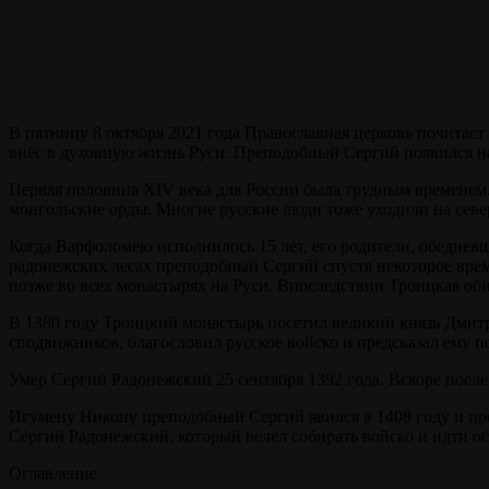
В пятницу 8 октября 2021 года Православная церковь почитает
внёс в духовную жизнь Руси. Преподобный Сергий появился на
Первая половина XIV века для России была трудным временем. 
монгольские орды. Многие русские люди тоже уходили на севе
Когда Варфоломею исполнилось 15 лет, его родители, обедневш
радонежских лесах преподобный Сергий спустя некоторое врем
позже во всех монастырях на Руси. Впоследствии Троицкая оби
В 1380 году Троицкий монастырь посетил великий князь Дмитр
сподвижников, благословил русское войско и предсказал ему п
Умер Сергий Радонежский 25 сентября 1392 года. Вскоре после
Игумену Никону преподобный Сергий явился в 1408 году и пре
Сергий Радонежский, который велел собирать войско и идти о
Оглавление