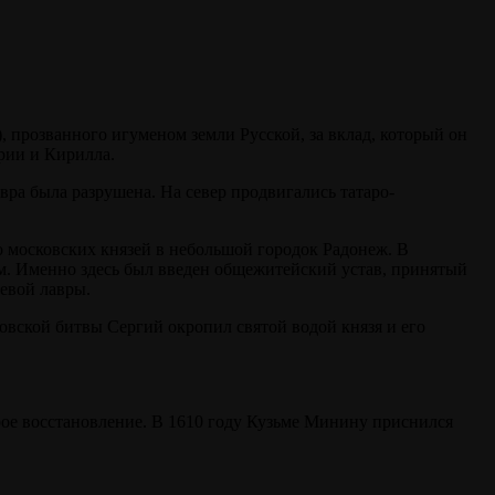
, прозванного игуменом земли Русской, за вклад, который он
рии и Кирилла.
вра была разрушена. На север продвигались татаро-
о московских князей в небольшой городок Радонеж. В
м. Именно здесь был введен общежитейский устав, принятый
иевой лавры.
вской битвы Сергий окропил святой водой князя и его
рое восстановление. В 1610 году Кузьме Минину приснился