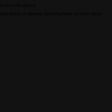
олезни себе забрать.
удок набить, то кошелек, наоборот, станет пустым и худым.