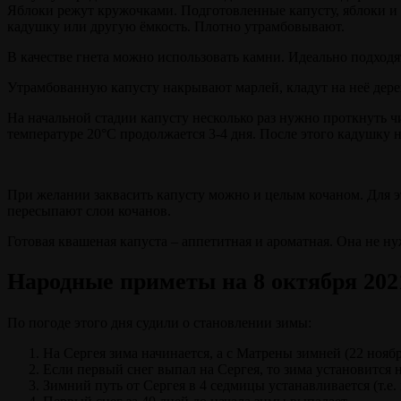
Яблоки режут кружочками. Подготовленные капусту, яблоки 
кадушку или другую ёмкость. Плотно утрамбовывают.
В качестве гнета можно использовать камни. Идеально подходя
Утрамбованную капусту накрывают марлей, кладут на неё дере
На начальной стадии капусту несколько раз нужно проткнуть ч
температуре 20°C продолжается 3-4 дня. После этого кадушку н
При желании заквасить капусту можно и целым кочаном. Для эт
пересыпают слои кочанов.
Готовая квашеная капуста – аппетитная и ароматная. Она не ну
Народные приметы на 8 октября 202
По погоде этого дня судили о становлении зимы:
На Сергея зима начинается, а с Матрены зимней (22 ноябр
Если первый снег выпал на Сергея, то зима установится 
Зимний путь от Сергея в 4 седмицы устанавливается (т.е. 