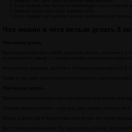
Первый снег за 40 дней до начала зимы выпадает.
Если первый снег выпал на убывающую луну и упал на мо
Первый сухой снег сулит хорошее лето.
Если первый снег выпадет, когда с вишни все листья опад
Что можно и чего нельзя делать 8 ок
Что можно делать
Чудотворец помогает в учебе, судебных тяжбах, исцелении, в 
за столом всей семьей — сегодня хорошо закладывать новые п
Что касается традиций, на Руси в этот день солили капусту. В 
Также в этот день было принята печь пироги с капустной начи
Чего нельзя делать
Приметы предупреждают: тот, кто позволит себе в этот день к
Сегодня нельзя грустить – надо весь день шутить, петь песни и
Нельзя в день Сергея Капустника есть бульон из старой курицы
Кости выбрасывать нельзя. Их надо отдать собакам. По примете