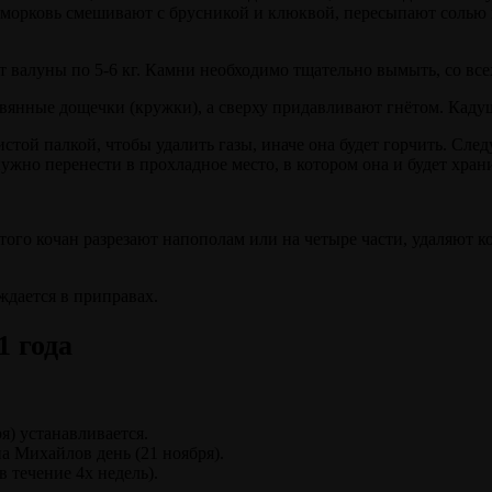
и морковь смешивают с брусникой и клюквой, пересыпают соль
т валуны по 5-6 кг. Камни необходимо тщательно вымыть, со все
вянные дощечки (кружки), а сверху придавливают гнётом. Каду
истой палкой, чтобы удалить газы, иначе она будет горчить. Сл
ужно перенести в прохладное место, в котором она и будет храни
ого кочан разрезают напополам или на четыре части, удаляют к
ждается в приправах.
1 года
я) устанавливается.
на Михайлов день (21 ноября).
в течение 4х недель).