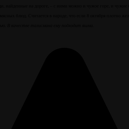
и, найденные на дороге, – с ними можно и чужое горе, и чужие б
мясных блюд. Считается в народе, что если 8 октября плотно жел
ю. В качестве талисмана ему подходит яшм
а
.