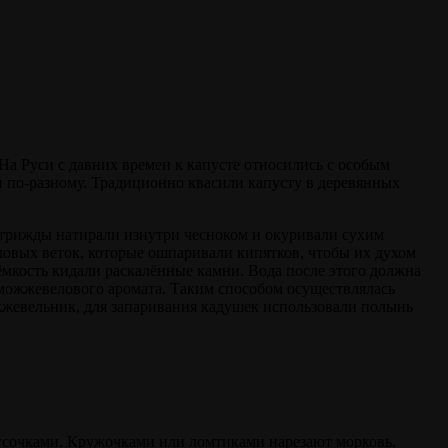
 На Руси с давних времен к капусте относились с особым
и по-разному. Традиционно квасили капусту в деревянных
 трижды натирали изнутри чесноком и окуривали сухим
ловых веток, которые ошпаривали кипятков, чтобы их духом
ёмкость кидали раскалённые камни. Вода после этого должна
 можжевелового аромата. Таким способом осуществлялась
ожжевельник, для запаривания кадушек использовали полынь
сочками. Кружочками или ломтиками нарезают морковь.