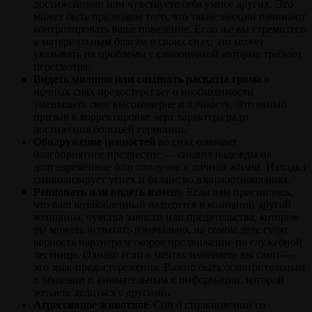
достижениями или чувствуете себя умнее других. Это
может быть признаком того, что такие эмоции начинают
контролировать ваше поведение. Если же вы стремитесь
к материальным благам в своих снах, это может
указывать на проблемы с самооценкой которые требуют
пересмотра.
Видеть молнию или слышать раскаты грома
в
ночных снах предостерегает о необходимости
уменьшить свое высокомерие и алчность. Это явный
призыв к корректировке черт характера ради
достижения большей гармонии.
Обнаружение ценностей
во снах означает
благоприятное предвестие — символ надежды на
долговременное благополучие в личной жизни. Находка
символизирует успех и баланс
во взаимоотношениях.
Ревновать или видеть измену.
Если вам приснилось,
что ваш возлюбленный находится в компании другой
женщины, чувства зависти или предательства, которые
вы можете испытать изначально, на самом деле сулят
верность партнера и скорое продвижение по служебной
лестнице. Однако если в мечтах изменяете вы сами —
это знак предостережения. Важно быть осмотрительным
в общении и внимательным к информации, которой
желаете делиться с другими.
Агрессивное животное
. Сон о столкновении со