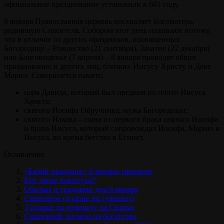
официальное празднование установили в 681 году.
8 января Православная церковь восхваляет Богоматерь,
родившую Спасителя. Собором этот день называют потому,
что в отличие от других праздников, посвященных
Богородице – Рождество (21 сентября), Зачатие (22 декабря)
или Благовещенье (7 апреля) – 8 января проводят общее
празднование и других лиц, близких Иисусу Христу и Деве
Марии. Совершается память:
царя Давида, который был предком по плоти Иисуса
Христа;
святого Иосифа Обручника, мужа Богородицы;
святого Иакова – сына от первого брака святого Иосифа
и брата Иисуса, который сопровождал Иосифа, Марию и
Иисуса, во время бегства в Египет.
Оглавление
«Бабий праздник» 8 января: приметы
Кто такие повитухи?
Обычаи и традиции дня 8 января
Святочное гадание на суженого
Гадание на мужчину на Святки
Святочный заговор на богатство