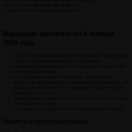
Пусть земля добром преумножается,
А кошелёк мой деньгами наполняется».
Народные приметы на 8 января
2024 года
В этот день малышей принято поднимать выше головы,
чтобы они росли здоровыми и красивыми.
Нельзя покупать верёвки, иначе из родственников кто-
то повеситься может.
Не стоит варить или пить кисель – к покойнику.
Если к вам пришли гости, то обязательно пригласите их
в жилище и угостите чем-то вкусным. Тогда весь год в
доме будет достаток.
8 января нужно выносить из дома хлам и битую посуду.
Это принесет счастье.
У столяров и музыкантов в этот день работа спорится.
Приметы о погоде на 8 января