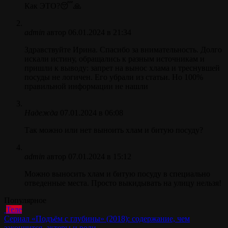
Как ЭТО?😴🙏
admin
автор
06.01.2024 в 21:34
Здравствуйте Ирина. Спасибо за внимательность. Долго
искали истину, обращались к разным источникам и
пришли к выводу: запрет на вынос хлама и треснувшей
посуды не логичен. Его убрали из статьи. Но 100%
правильной информации не нашли
Надежда
07.01.2024 в 06:08
Так можно или нет выноить хлам и битую посуду?
admin
автор
07.01.2024 в 15:12
Можно выносить хлам и битую посуду в специально
отведенные места. Просто выкидывать на улицу нельзя!
Популярное
Теле
Сериал «Подъём с глубины» (2018): содержание, чем
закончится, актеры и роли