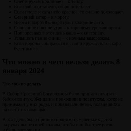
Снег к рукам прилипает – к теплу.
Если зяблики запели, скоро потеплеет.
Если после заката небо красное, то сильно похолодает.
Северный ветер – к морозу.
Вьюга и мороз 8 января сулят холодное лето.
Солнечное и ясное утро – к хорошему урожаю проса.
Пригоревшая в этот день каша – к снегопаду.
Услышать пение синиц – к ночным заморозкам.
Если вороны собираются в стаи и кружатся, то скоро
будет вьюга.
Что можно и чего нельзя делать 8
января 2024
Что можно делать
В Собор Пресвятой Богородицы было принято почитать
бабок-повитух. Женщины приходили к повитухам, которые
принимали у них роды, и показывали детей, появившихся
на свет с их помощью.
В этот день было принято поднимать маленьких детей
на руках выше своей головы, чтобы они быстрее росли
и были здоровыми.