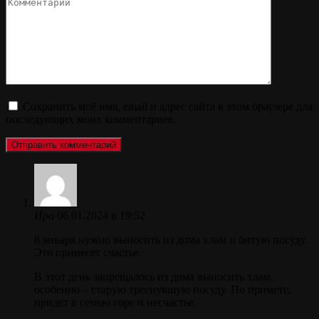
Комментарий
Сохранить моё имя, email и адрес сайта в этом браузере для
последующих моих комментариев.
Ира
06.01.2024 в 19:52
8 января нужно выносить из дома хлам и битую посуду.
Это принесет счастье.
В этот день запрещалось из дома выносить хлам,
особенно – старую треснувшую посуду. По примете,
придет в семью горе и несчастье.