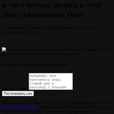
и чего нельзя делать в этот
день, толкование снов
Автор
admin
Просмотров
38
Опубликовано
03.01.2024
Обновлено
03.01.2024
Толкователь сновидений эзотерический
Опишите сон
*
Растолковать сон
В понедельник 8 января 2024 года на следующий день после
Рождества Христова
Православная церковь празднует Собор
Пресвятой Богородицы. Отмечается праздник давно: