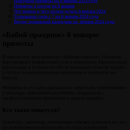
Народные приметы на 8 января 2024 года
Приметы о погоде на 8 января
Что можно и чего нельзя делать 8 января 2024
Толкование снов с 7 на 8 января 2024 года
Видео: церковный календарь на января 2024 года:
«Бабий праздник» 8 января:
приметы
В народе этот день называли «Бабьими кашами». Праздник
был посвящен бабкам-повитухам и роженицам. Принято было
варить каши и угощать гостей. В некоторых областях ходили
в гости к недавно родившим женщинам и приносили им
пироги.
Женщины в этот день приходили к повитухам, принимавшим
у них роды, показывали им ребенка, поздравляли с
профессиональным праздником и дарили подарки.
Кто такие повитухи?
Повитуха – женщина, помогающая ребенку появиться на свет.
До возникновения акушерства эта отрасль народной