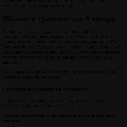
жители обращались к одной женщине. Другие брали в
повитухи кого-то из родственников.
Обычаи и традиции дня 8 января
Верующие в этот день молятся пророку Давиду,
покровительствующему музыкантам. Ещё святой помогает
справиться с гневом и злобой, переполняющими душу. На
Руси верили, что Давид, играя на гуслях, защищает людей от
диких зверей и разбойников, которые могут повстречаться на
их пути. Поэтому люди молились ему в этот день, прося о
защите.
Продолжаются Святки. В этот день принято гадать на свадьбу,
урожай и дальнейшую жизнь.
Святочное гадание на суженого
Перед тем как отправиться спать под подушку нужно
положить бубнового короля и сказать:
«Суженый-ряженый ко мне во сне приди, мне своё лицо
покажи»
.