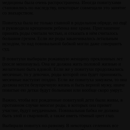
медицины была очень распространена. Иногда повитухами
становились по наследству, некоторые совмещали это занятие
со знахарством.
Повитуха была не только главной в родильном обряде, но ещё
и руководила крещением ребенка вне храма. Приглашение
принять роды считали честью, и отказать в нём считалось
большим грехом. Если же роды заканчивались летальным
исходом, то над повивальной бабкой могли даже совершить
суд.
В повитухи выбирали рожавшую женщину преклонных лет
(после менопаузы). Она не должна жить половой жизнью и
желательно быть вдовой. Если же у повитухи продолжались
месячные, то у девочки, роды которой она будет принимать,
месячные наступят поздно. Если же повитуха замужем, то она
должна вести безупречную жизнь и быть верной мужу, иначе
повитые ею детки будут больными или вообще скоро умрут.
Важно, чтобы все рожденные повитухой дети были живы, в
противном случае многие роды, в которых она примет
участие, будут неудачными. Повивальная бабка не должна
быть злой и сварливой, а также иметь тёмный цвет глаз.
Выбирали повитух по-разному. В некоторых селениях все