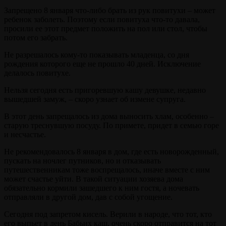
Запрещено 8 января что-либо брать из рук повитухи – может
ребенок заболеть. Поэтому если повитуха что-то давала,
просили ее этот предмет положить на пол или стол, чтобы
потом его забрать.
Не разрешалось кому-то показывать младенца, со дня
рождения которого еще не прошло 40 дней. Исключение
делалось повитухе.
Нельзя сегодня есть пригоревшую кашу девушке, недавно
вышедшей замуж, – скоро узнает об измене супруга.
В этот день запрещалось из дома выносить хлам, особенно –
старую треснувшую посуду. По примете, придет в семью горе
и несчастье.
Не рекомендовалось 8 января в дом, где есть новорожденный,
пускать на ночлег путников, но и отказывать
путешественникам тоже воспрещалось, иначе вместе с ним
может счастье уйти. В такой ситуации хозяева дома
обязательно кормили зашедшего к ним гостя, а ночевать
отправляли в другой дом, дав с собой угощение.
Сегодня под запретом кисель. Верили в народе, что тот, кто
его выпьет в день Бабьих каш, очень скоро отправится на тот