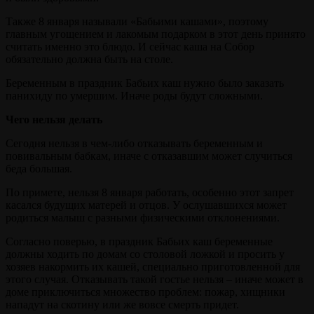
Также 8 января называли «Бабьими кашами», поэтому
главным угощением и лакомым подарком в этот день принято
считать именно это блюдо. И сейчас каша на Собор
обязательно должна быть на столе.
Беременным в праздник Бабьих каш нужно было заказать
панихиду по умершим. Иначе роды будут сложными.
Чего нельзя делать
Сегодня нельзя в чем-либо отказывать беременным и
повивальным бабкам, иначе с отказавшим может случиться
беда большая.
По примете, нельзя 8 января работать, особенно этот запрет
касался будущих матерей и отцов. У ослушавшихся может
родиться малыш с разными физическими отклонениями.
Согласно поверью, в праздник Бабьих каш беременные
должны ходить по домам со столовой ложкой и просить у
хозяев накормить их кашей, специально приготовленной для
этого случая. Отказывать такой гостье нельзя – иначе может в
доме приключиться множество проблем: пожар, хищники
нападут на скотину или же вовсе смерть придет.