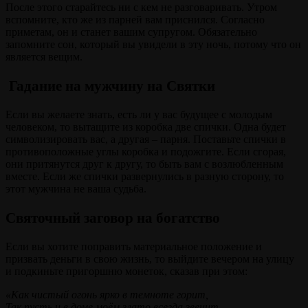
После этого старайтесь ни с кем не разговаривать. Утром
вспомните, кто же из парней вам приснился. Согласно
приметам, он и станет вашим супругом. Обязательно
запомните сон, который вы увидели в эту ночь, потому что он
является вещим.
Гадание на мужчину на Святки
Если вы желаете знать, есть ли у вас будущее с молодым
человеком, то вытащите из коробка две спички. Одна будет
символизировать вас, а другая – парня. Поставьте спички в
противоположные углы коробка и подожгите. Если сгорая,
они притянутся друг к другу, то быть вам с возлюбленным
вместе. Если же спички развернулись в разную сторону, то
этот мужчина не ваша судьба.
Святочный заговор на богатство
Если вы хотите поправить материальное положение и
призвать деньги в свою жизнь, то выйдите вечером на улицу
и подкиньте пригоршню монеток, сказав при этом:
«Как чистый огонь ярко в темноте горит,
Так пусть и в доме моём злато всегда звенит.