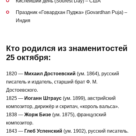
Кислейший день (Sourest Day) – США
Праздник «Говардхан Пуджа» (Govardhan Puja) –
Индия
Кто родился из знаменитостей
25 октября:
1820 —
Михаил Достоевский
(ум. 1864), русский
писатель и издатель, старший брат Ф. М.
Достоевского.
1825 —
Иоганн Штраус
(ум. 1899), австрийский
композитор, дирижёр и скрипач, «король вальса».
1838 —
Жорж Бизе
(ум. 1875), французский
композитор.
1843 —
Глеб Успенский
(ум. 1902), русский писатель.