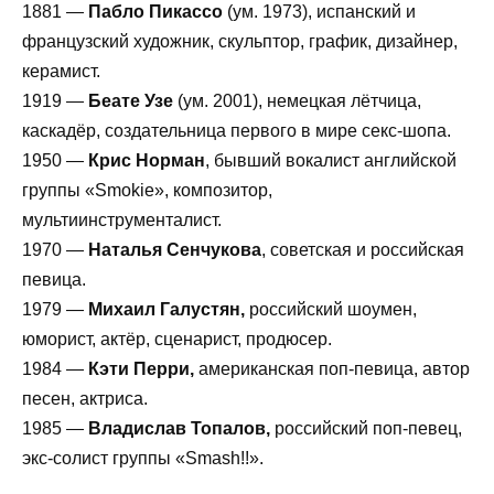
1881 —
Пабло Пикассо
(ум. 1973), испанский и
французский художник, скульптор, график, дизайнер,
керамист.
1919 —
Беате Узе
(ум. 2001), немецкая лётчица,
каскадёр, создательница первого в мире секс-шопа.
1950 —
Крис Норман
, бывший вокалист английской
группы «Smokie», композитор,
мультиинструменталист.
1970 —
Наталья Сенчукова
, советская и российская
певица.
1979 —
Михаил Галустян,
российский шоумен,
юморист, актёр, сценарист, продюсер.
1984 —
Кэти Перри,
американская поп-певица, автор
песен, актриса.
1985 —
Владислав Топалов,
российский поп-певец,
экс-солист группы «Smash!!».