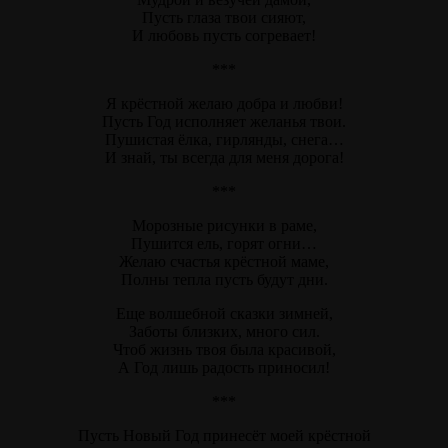
Пусть глаза твои сияют,
И любовь пусть согревает!
***
Я крёстной желаю добра и любви!
Пусть Год исполняет желанья твои.
Пушистая ёлка, гирлянды, снега…
И знай, ты всегда для меня дорога!
***
Морозные рисунки в раме,
Пушится ель, горят огни…
Желаю счастья крёстной маме,
Полны тепла пусть будут дни.
Еще волшебной сказки зимней,
Заботы близких, много сил.
Чтоб жизнь твоя была красивой,
А Год лишь радость приносил!
***
Пусть Новый Год принесёт моей крёстной