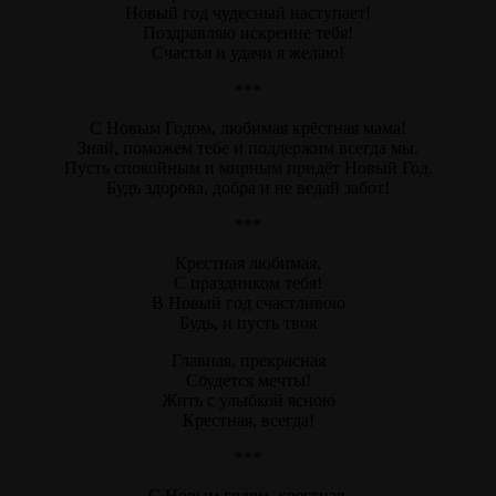
Новый год чудесный наступает!
Поздравляю искренне тебя!
Счастья и удачи я желаю!
***
С Новым Годом, любимая крёстная мама!
Знай, поможем тебе и поддержим всегда мы.
Пусть спокойным и мирным придёт Новый Год.
Будь здорова, добра и не ведай забот!
***
Крестная любимая,
С праздником тебя!
В Новый год счастливою
Будь, и пусть твоя
Главная, прекрасная
Сбудется мечты!
Жить с улыбкой ясною
Крестная, всегда!
***
С Новым годом, крестная,