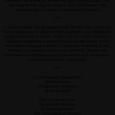
перемен! Пусть каждое мгновение будет прекрасным, а все
заветные мечты сбудутся легко и просто! Крепкого тебе
здоровья, ярких улыбок и безграничной любви!
***
С Новым годом, моя милая крёстная! Желаю тебе, чтобы всё,
что не успелось и не сбылось в предыдущем году, обязательно
осуществилось бы в новом, чтобы этот год ступил на порог с
щедрыми подарками и замечательным настроением, чтобы
было много радушных встреч и приятных знакомств в нём,
весёлых праздников и счастливых событий. Желаю тебе
красивых и волшебных новогодних мгновений, невероятно
радостных и добрых ощущений!
***
С новогодним праздником,
Крёстная моя,
Поздравляю искренне
И тепло любя!
Будь всегда веселою,
Не вздумай унывать,
Я желаю радостно
Год следующий встречать!