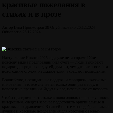
красивые пожелания в
стихах и в прозе
Автор
Lena
Просмотров
39
Опубликовано
26.12.2024
Обновлено
26.12.2024
Наступление Нового 2025 года уже не за горами! Уже
повсюду видна предпраздничная суета — люди выбирают
подарки для родных и друзей, думают, чем удивить гостей за
новогодним столом, наряжают ёлки, украшают помещение.
Волшебство, неожиданные подарки и сюрпризы, сказочные
мгновения – это все случается только один раз в году, в
новогодние праздники. Ждут их все, независимо от возраста.
Чтобы праздничное застолье в новогоднюю ночь получилось
интересным, следует заранее подготовить оригинальные и
красивые поздравления! В нашей статье мы подобрали самые
лучшие и красивые поздравления для крестной с Новым