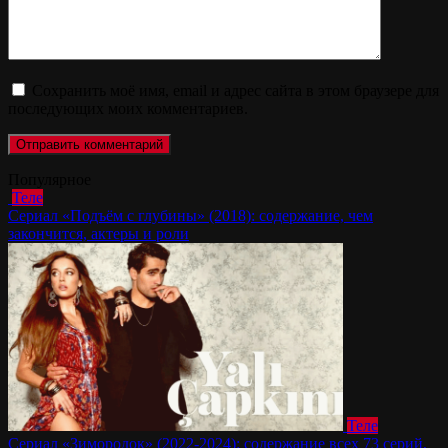
Сохранить моё имя, email и адрес сайта в этом браузере для
последующих моих комментариев.
Популярное
Теле
Сериал «Подъём с глубины» (2018): содержание, чем
закончится, актеры и роли
Теле
Сериал «Зимородок» (2022-2024): содержание всех 73 серий,