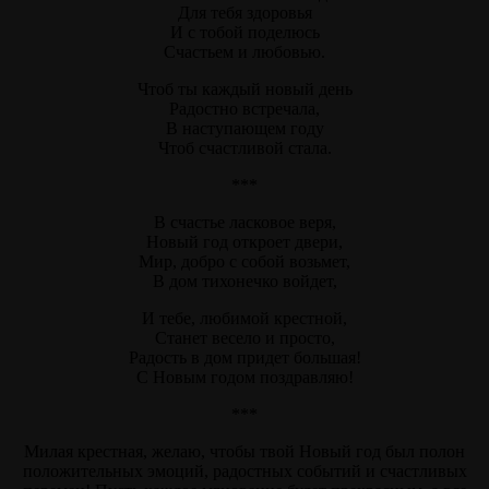
Для тебя здоровья
И с тобой поделюсь
Счастьем и любовью.
Чтоб ты каждый новый день
Радостно встречала,
В наступающем году
Чтоб счастливой стала.
***
В счастье ласковое веря,
Новый год откроет двери,
Мир, добро с собой возьмет,
В дом тихонечко войдет,
И тебе, любимой крестной,
Станет весело и просто,
Радость в дом придет большая!
С Новым годом поздравляю!
***
Милая крестная, желаю, чтобы твой Новый год был полон
положительных эмоций, радостных событий и счастливых