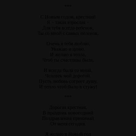
***
С Новым годом, крестная!
Я − такая взрослая −
Для тебя всегда ребенок,
Ты со мной с самых пеленок.
Очень я тебя люблю,
Уважаю и ценю.
И желаю я тепла,
Чтоб ты счастлива была.
И всегда была со мной,
Человек мой дорогой.
Пусть любовь согреет душу,
И тепло чтоб было в стужу!
***
Дорогая крестная,
В праздник новогодний
Поздравления принимай
От меня сегодня.
Я желаю в Новый год