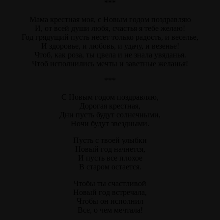
***
Мама крестная моя, с Новым годом поздравляю
И, от всей души любя, счастья я тебе желаю!
Год грядущий пусть несет только радость, и веселье,
И здоровье, и любовь, и удачу, и везенье!
Чтоб, как роза, ты цвела и не знала увяданья.
Чтоб исполнились мечты и заветные желанья!
***
С Новым годом поздравляю,
Дорогая крестная,
Дни пусть будут солнечными,
Ночи будут звездными.
Пусть с твоей улыбки
Новый год начнется,
И пусть все плохое
В старом остается.
Чтобы ты счастливой
Новый год встречала,
Чтобы он исполнил
Все, о чем мечтала!