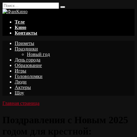
Перейти
Search
к
for:
содержанию
Теле
Кино
Контакты
Приметы
Праздники
Новый год
День города
Образование
Игры
Головоломки
Люди
Актеры
Шоу
Главная страница
Поздравления с Новым 2025
годом для крестной: