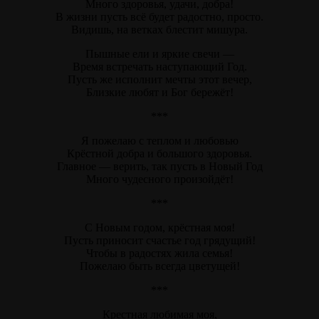
Много здоровья, удачи, добра!
В жизни пусть всё будет радостно, просто.
Видишь, на ветках блестит мишура.
Пышные ели и яркие свечи —
Время встречать наступающий Год.
Пусть же исполнит мечты этот вечер,
Близкие любят и Бог бережёт!
***
Я пожелаю с теплом и любовью
Крёстной добра и большого здоровья.
Главное — верить, так пусть в Новый Год
Много чудесного произойдёт!
***
С Новым годом, крёстная моя!
Пусть приносит счастье год грядущий!
Чтобы в радостях жила семья!
Пожелаю быть всегда цветущей!
***
Крестная любимая моя,