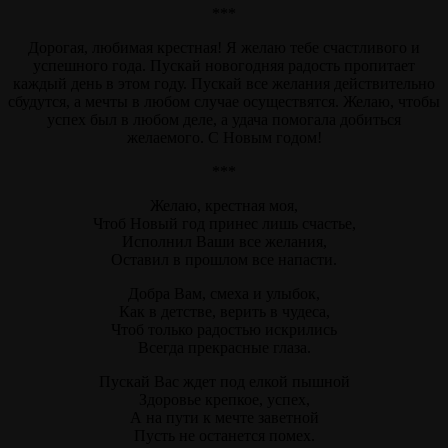
***
Дорогая, любимая крестная! Я желаю тебе счастливого и
успешного года. Пускай новогодняя радость пропитает
каждый день в этом году. Пускай все желания действительно
сбудутся, а мечты в любом случае осуществятся. Желаю, чтобы
успех был в любом деле, а удача помогала добиться
желаемого. С Новым годом!
***
Желаю, крестная моя,
Чтоб Новый год принес лишь счастье,
Исполнил Ваши все желания,
Оставил в прошлом все напасти.
Добра Вам, смеха и улыбок,
Как в детстве, верить в чудеса,
Чтоб только радостью искрились
Всегда прекрасные глаза.
Пускай Вас ждет под елкой пышной
Здоровье крепкое, успех,
А на пути к мечте заветной
Пусть не останется помех.