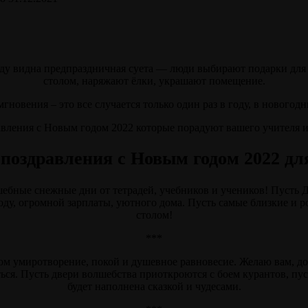
ду видна предпраздничная суета — люди выбирают подарки для 
столом, наряжают ёлки, украшают помещение.
вения – это все случается только один раз в году, в новогодни
вления с Новым годом 2022 которые порадуют вашего учителя и
поздравления с Новым годом 2022 дл
ебные снежные дни от тетрадей, учебников и учеников! Пусть 
ду, огромной зарплаты, уютного дома. Пусть самые близкие и 
столом!
***
м умиротворение, покой и душевное равновесие. Желаю вам, доро
ться. Пусть двери волшебства приоткроются с боем курантов, пус
будет наполнена сказкой и чудесами.