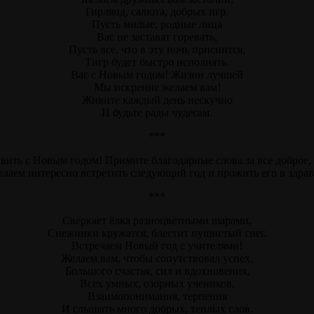
Гирлянд, салюта, добрых игр.
Пусть милые, родные лица
Вас не заставят горевать,
Пусть все, что в эту ночь приснится,
Тигр будет быстро исполнять.
Вас с Новым годом! Жизни лучшей
Мы искренне желаем вам!
Живите каждый день нескучно
И будьте рады чудесам.
***
вить с Новым годом! Примите благодарные слова за все доброе,
лаем интересно встретить следующий год и прожить его в здрави
***
Сверкает ёлка разноцветными шарами,
Снежинки кружатся, блестит пушистый снег.
Встречаем Новый год с учителями!
Желаем вам, чтобы сопутствовал успех,
Большого счастья, сил и вдохновения,
Всех умных, озорных учеников,
Взаимопонимания, терпения
И слышать много добрых, теплых слов.