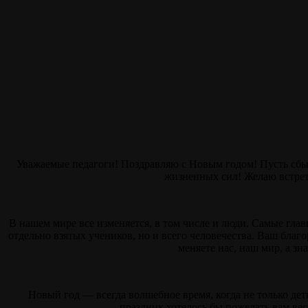
Уважаемые педагоги! Поздравляю с Новым годом! Пусть сбыва
жизненных сил! Желаю встрети
В нашем мире все изменяется, в том числе и люди. Самые гла
отдельно взятых учеников, но и всего человечества. Ваш благ
меняете нас, наш мир, а з
Новый год — всегда волшебное время, когда не только дет
праздник хотелось бы пожелать вам вес