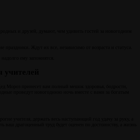
родных и друзей, думают, чем удивить гостей за новогодним
е праздники. Ждут их все, независимо от возраста и статуса.
 надолго ему запомнятся.
я учителей
Дед Мороз принесет вам полный мешок здоровья, бодрости,
родные проведут новогоднюю ночь вместе с вами за богатым
гие учителя, держать весь наступающий год удачу за руку, а
ть ваш драгоценный труд будет оценен по достоинству, а жизнь