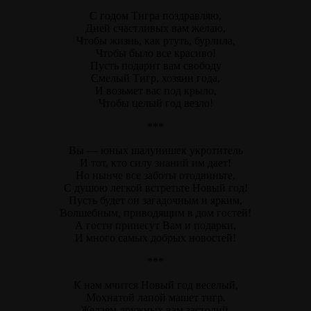
С годом Тигра поздравляю,
Дней счастливых вам желаю,
Чтобы жизнь, как ртуть, бурлила,
Чтобы было все красиво!
Пусть подарит вам свободу
Смелый Тигр, хозяин года,
И возьмет вас под крыло,
Чтобы целый год везло!
***
Вы — юных шалунишек укротитель
И тот, кто силу знаний им дает!
Но нынче все заботы отодвиньте,
С душою легкой встретьте Новый год!
Пусть будет он загадочным и ярким,
Волшебным, приводящим в дом гостей!
А гости принесут Вам и подарки,
И много самых добрых новостей!
***
К нам мчится Новый год веселый,
Мохнатой лапой машет тигр.
Желаем дружных вам застолий,