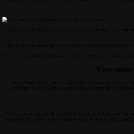
Наступление Нового 2022 года уже не за горами! Уже повсю
Волшебство, неожиданные подарки и сюрпризы, сказочные мгно
В нашей статье мы подобрали самые лучшие и красивые поздра
Красивые 
Уважаемые учителя, с Новым годом! Отдохните в эти волш
позитива, любви. Желаю великолепного отпуска в Новом го
Пусть этот прекрасный семейный праздник принесет в ваш до
счастье пусть обнимает вас ежеминутно, не позволяя расслаби