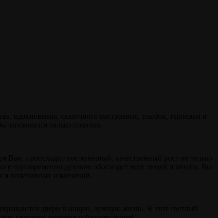
ва, вдохновения, сказочного настроения, улыбок, терпения и
бы запомнился только позитив.
ря Вам, происходит постепенный, качественный рост не только
века и одновременно духовно обогащает всех людей планеты. Вы
ых и позитивных изменений.
 открываются двери в новую, лучшую жизнь. В этот светлый
зни, крепкого здоровья и благополучия!