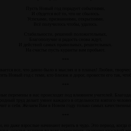
Пусть Новый год порадует событиями,
И сбудется всё то, что не сбылось.
Успехами, признаниями, открытиями.
Всё получилось чтобы, удалось.
Стабильности, решений положительных,
Благополучие и радость снова ждут,
И действий самых правильных, решительных.
На счастье пусть куранты вам пробьют.
***
ется все, что давно было в мыслях и в планах! Любви, творчест
ть Новый год с теми, кто близок и дорог, провести его так, что
***
вные перемены в нас происходят под влиянием учителей. Благода
ородный труд делает умнее каждого в отдельности взятого чело
начит и себя. Желаем Вам в Новом году только самых качественн
***
и, но даже взрослые начинают верить в чудо. Это период, когда
елья, счастья, успехов во всех начинаниях, сказочно красивой жи