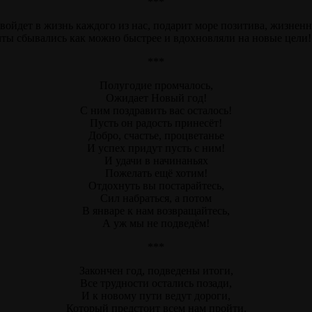
***
 войдет в жизнь каждого из нас, подарит море позитива, жизненн
чты сбывались как можно быстрее и вдохновляли на новые цели
***
Полугодие промчалось,
Ожидает Новый год!
С ним поздравить вас осталось!
Пусть он радость принесёт!
Добро, счастье, процветанье
И успех придут пусть с ним!
И удачи в начинаньях
Пожелать ещё хотим!
Отдохнуть вы постарайтесь,
Сил набраться, а потом
В январе к нам возвращайтесь,
А уж мы не подведём!
***
Закончен год, подведены итоги,
Все трудности остались позади,
И к новому пути ведут дороги,
Который предстоит всем нам пройти.