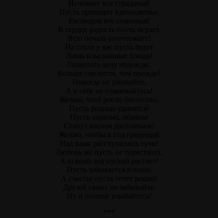
Исчезают все страданья!
Пусть приходит вдохновенье,
Растворяя все сомненья!
В сердце радость пусть играет,
Всю печаль уничтожает!
На столе у вас пусть будут
Лишь изысканные блюда!
Пожелать хочу надежды,
Больше смелости, чем прежде!
Никогда не унывайте,
А в себе не сомневайтесь!
Желаю, чтоб росло богатство,
Пусть родные удивятся!
Пусть харизма, обаянье
Станут вашим достояньем!
Желаю, чтобы в год грядущий
Над вами расступились тучи!
Любовь же пусть не перестанет,
А всякий лед пускай растает!
Пусть забывается плохое,
А счастье пусть течет рекою!
Друзей своих не забывайте,
Ну и почаще улыбайтесь!
***