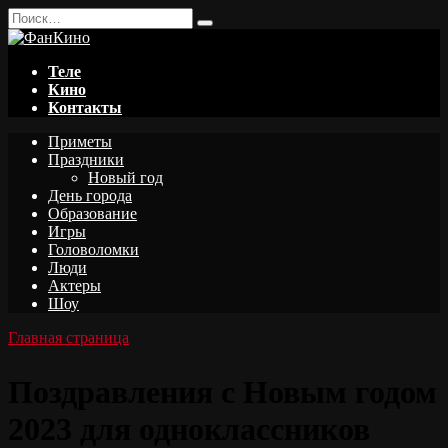
Перейти
Search
к
for:
содержанию
Теле
Кино
Контакты
Приметы
Праздники
Новый год
День города
Образование
Игры
Головоломки
Люди
Актеры
Шоу
Главная страница
Поздравления с Новым годом
2023 для одноклассников