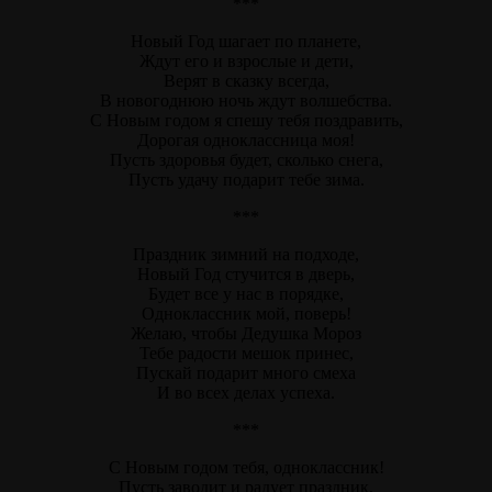
***
Новый Год шагает по планете,
Ждут его и взрослые и дети,
Верят в сказку всегда,
В новогоднюю ночь ждут волшебства.
С Новым годом я спешу тебя поздравить,
Дорогая одноклассница моя!
Пусть здоровья будет, сколько снега,
Пусть удачу подарит тебе зима.
***
Праздник зимний на подходе,
Новый Год стучится в дверь,
Будет все у нас в порядке,
Одноклассник мой, поверь!
Желаю, чтобы Дедушка Мороз
Тебе радости мешок принес,
Пускай подарит много смеха
И во всех делах успеха.
***
С Новым годом тебя, одноклассник!
Пусть заводит и радует праздник,