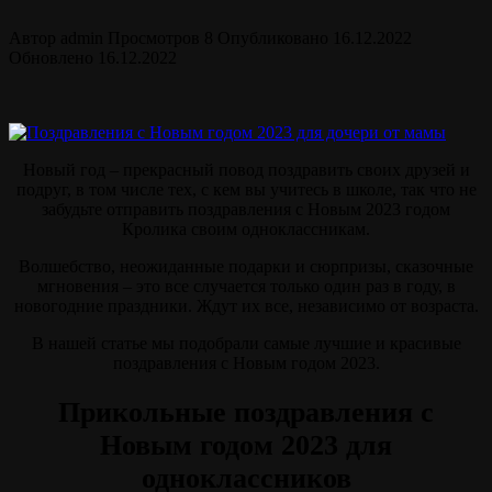
Автор
admin
Просмотров
8
Опубликовано
16.12.2022
Обновлено
16.12.2022
Новый год – прекрасный повод поздравить своих друзей и
подруг, в том числе тех, с кем вы учитесь в школе, так что не
забудьте отправить поздравления с Новым 2023 годом
Кролика своим одноклассникам.
Волшебство, неожиданные подарки и сюрпризы, сказочные
мгновения – это все случается только один раз в году, в
новогодние праздники. Ждут их все, независимо от возраста.
В нашей статье мы подобрали самые лучшие и красивые
поздравления с Новым годом 2023.
Прикольные поздравления с
Новым годом 2023 для
одноклассников