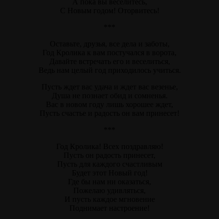
А пока вы веселитесь,
С Новым годом! Оторвитесь!
***
Оставьте, друзья, все дела и заботы,
Год Кролика к вам постучался в ворота,
Давайте встречать его и веселиться,
Ведь нам целый год приходилось учиться.
Пусть ждет вас удача и ждет вас везенье,
Душа не познает обид и сомненья.
Вас в новом году лишь хорошее ждет,
Пусть счастье и радость он вам принесет!
***
Год Кролика! Всех поздравляю!
Пусть он радость принесет,
Пусть для каждого счастливым
Будет этот Новый год!
Где бы нам ни оказаться,
Пожелаю удивляться,
И пусть каждое мгновение
Поднимает настроение!