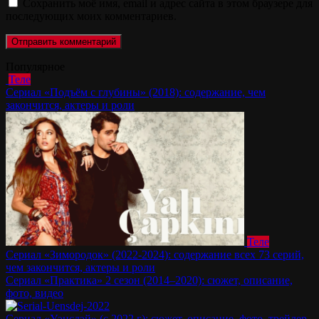
Сохранить моё имя, email и адрес сайта в этом браузере для
последующих моих комментариев.
Популярное
Теле
Сериал «Подъём с глубины» (2018): содержание, чем
закончится, актеры и роли
Теле
Сериал «Зимородок» (2022-2024): содержание всех 73 серий,
чем закончится, актеры и роли
Сериал «Практика» 2 сезон (2014–2020): сюжет, описание,
фото, видео
Сериал «Уэнсдэй» (с 2022 г): сюжет, описание, фото, трейлер