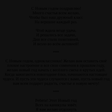
С Новым годом поздравляю!
Много счастья всем желаю,
Чтобы был наш дружный класс
На вершине каждый раз.
Чтоб ждала везде удача,
И решались все задачи,
Дни все стали позитивней,
И везло во всём активней!
***
С Новым годом, одноклассники! Желаю вам оставить своё
плохое настроение и все свои сомнения в прошлом году,
желаю новый год начать с весёлого смеха и крутых идей.
Когда зажигаются новогодние ёлки, начинаются настоящие
чудеса. И пусть эти чудеса случаются с вами, пусть новый год
вам всем подарит радость, счастье и новую мечту!
***
Ребята! Этот Новый год
Всех на каникулы зовёт.
Я вам желаю отдохнуть