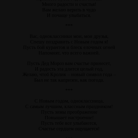
Много радости и счастья!
Вам желаю верить в чудо
И почаще улыбаться.
***
Вас, одноклассники мои, мои друзья,
Спешу поздравить с Новым годом я!
Пусть бой курантов и блеск елочных огней
Напомнят, что всего важней.
Пусть Дед Мороз вам счастье принесет,
И радость эта длится целый год,
Желаю, чтоб Кролик – новый символ года –
Был не так капризен, как погода.
***
С Новым годом, одноклассница,
С самым лучшим, классным праздником!
Пусть зимы преображение
Повышает настроение!
Пусть тебе все улыбаются,
Счастье сердцем ощущается!