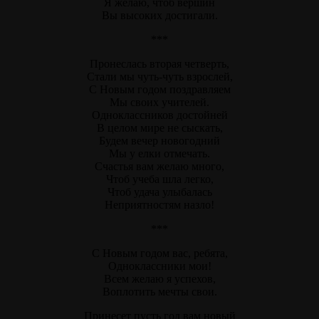
Я желаю, чтоб вершин
Вы высоких достигали.
***
Пронеслась вторая четверть,
Стали мы чуть-чуть взрослей,
С Новым годом поздравляем
Мы своих учителей.
Одноклассников достойней
В целом мире не сыскать,
Будем вечер новогодний
Мы у елки отмечать.
Счастья вам желаю много,
Чтоб учеба шла легко,
Чтоб удача улыбалась
Неприятностям назло!
***
С Новым годом вас, ребята,
Одноклассники мои!
Всем желаю я успехов,
Воплотить мечты свои.
Принесет пусть год вам новый