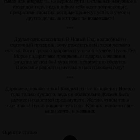
смело иди вперед: ты на верном пути! Оставь все ненужное в
уходящем году, ведь в новом тебя ждут потрясающие,
прекрасные события, которые принесут успех в учебе и
других делах, за которые ты возьмешься!
***
Друзья-одноклассники! В Новый Год, волшебный и
сказочный праздник, хочу пожелать вам нескончаемого
счастья, богатырского здоровья и успехов в учебе. Пусть Дед
Мороз подарит вам прекрасные подарки, а желания,
загаданные под бой курантов, непременно сбудутся.
Побольше радости и веселья в наступающем году!
***
Дорогие одноклассники! Каждый из нас ожидает от Нового
года только лучшего, ведь он обязательно должен быть
удачнее и радостней предыдущего. Желаю, чтобы так и
случилось! Пусть покровитель года, Кролик, исполнит все
ваши мечты и желания.
Оцените статью