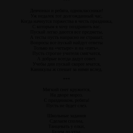
***
Девчонки и ребята, одноклассники!
Уж недалек тот долгожданный час,
Когда начнутся торжества в честь праздника,
С которым я хочу поздравить вас.
Пускай легко даются все предметы,
А тесты пусть напрасно не страшат,
Вопросы все пускай найдут ответы
Только на «четыре» и на «пять».
Пусть строгие учителя смягчатся,
А добрые всегда дадут совет.
Учебы дни пускай скорее мчатся,
Каникулы ж спешат за ними вслед.
***
Мягкий снег кружится,
На дворе мороз.
С праздником, ребята!
Пусть не будет слез.
Школьные задания
Сделаем сполна,
Танцевать у елки,
Будем до утра.