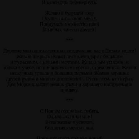
И календарь перевернуть.
Желаю в будущем году
Осуществить свою мечту,
Придумать множество идей
И новых завести друзей!
***
Дорогие мои одноклассники, поздравляю вас с Новым годом!
Желаю открыть новый лист календаря с большим
энтузиазмом, с новыми мечтами. Желаю вам успехов не
только в учёбе, но и в личных интересах, стремлениях. Желаю
нескучных уроков и больших перемен. Желаю хороших
друзей рядом и многих достижений. Пусть всем, кто верит,
Дед Мороз подарит мешок удачи и хорошего настроения в
придачу.
***
С Новым годом вас, ребята,
Одноклассники мои!
Всем желаю я успехов,
Воплотить мечты свои.
Принесет пусть год вам новый