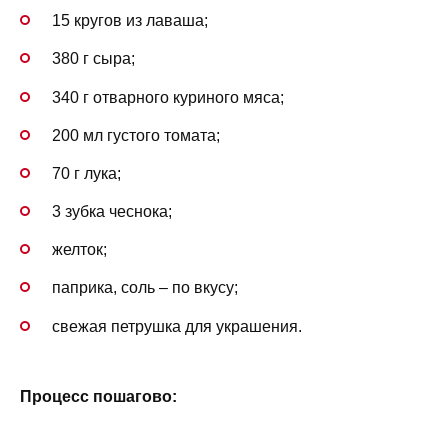
15 кругов из лаваша;
380 г сыра;
340 г отварного куриного мяса;
200 мл густого томата;
70 г лука;
3 зубка чеснока;
желток;
паприка, соль – по вкусу;
свежая петрушка для украшения.
Процесс пошагово: