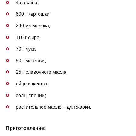
4 лаваша;
600 г картошки;
240 мл молока;
110 г сыра;
70 г лука;
90 г моркови;
25 г сливочного масла;
яйцо и желток;
соль, специи;
растительное масло – для жарки.
Приготовление: