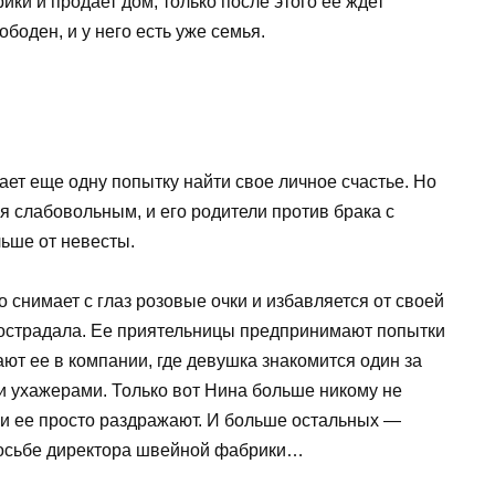
ки и продает дом, только после этого ее ждет
боден, и у него есть уже семья.
ет еще одну попытку найти свое личное счастье. Но
ся слабовольным, и его родители против брака с
ьше от невесты.
 снимает с глаз розовые очки и избавляется от своей
 пострадала. Ее приятельницы предпринимают попытки
ют ее в компании, где девушка знакомится один за
 ухажерами. Только вот Нина больше никому не
и ее просто раздражают. И больше остальных —
просьбе директора швейной фабрики…