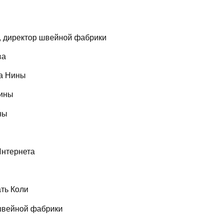
, директор швейной фабрики
ва
га Нины
Нины
ны
Интернета
ть Коли
швейной фабрики