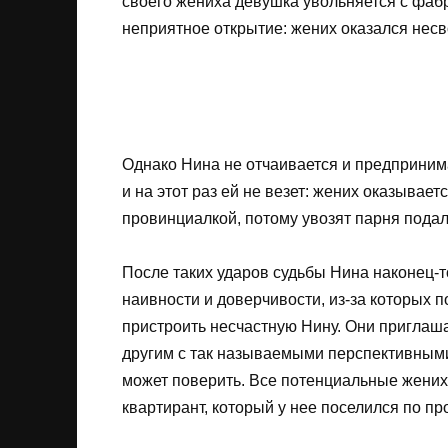
своего жениха девушка увольняется с фабри
неприятное открытие: жених оказался несво
Однако Нина не отчаивается и предпринима
и на этот раз ей не везет: жених оказывает
провинциалкой, потому увозят парня подал
После таких ударов судьбы Нина наконец-то
наивности и доверчивости, из-за которых
пристроить несчастную Нину. Они приглаша
другим с так называемыми перспективными
может поверить. Все потенциальные жених
квартирант, который у нее поселился по 