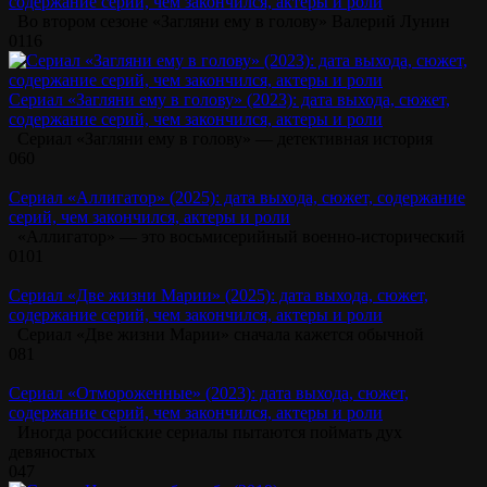
содержание серий, чем закончился, актеры и роли
Во втором сезоне «Загляни ему в голову» Валерий Лунин
0
116
Сериал «Загляни ему в голову» (2023): дата выхода, сюжет,
содержание серий, чем закончился, актеры и роли
Сериал «Загляни ему в голову» — детективная история
0
60
Сериал «Аллигатор» (2025): дата выхода, сюжет, содержание
серий, чем закончился, актеры и роли
«Аллигатор» — это восьмисерийный военно-исторический
0
101
Сериал «Две жизни Марии» (2025): дата выхода, сюжет,
содержание серий, чем закончился, актеры и роли
Сериал «Две жизни Марии» сначала кажется обычной
0
81
Сериал «Отмороженные» (2023): дата выхода, сюжет,
содержание серий, чем закончился, актеры и роли
Иногда российские сериалы пытаются поймать дух
девяностых
0
47