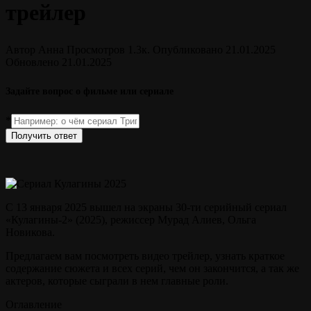
трейлер
Автор
Анна
Просмотров
1.3к.
Опубликовано
21.01.2025
Обновлено
21.01.2025
Задайте вопрос о фильме или сериале
*
Получить ответ
С 13 января 2025 вышел на экраны 30-ти серийный сериал
«Кулагины-2» (2025), режиссер Мурад Алиев, Ольга
Новикова.
Предлагаем вам посмотреть видео трейлер, узнать краткое
содержание сюжета и всех серий, чем он закончится, а так же
актеров, которые сыграли в нем главные роли.
Оглавление