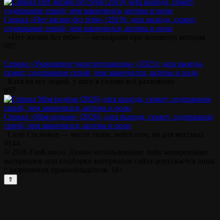
Сериал «Нет жизни без тебя» (2019): дата выхода, сюжет,
содержание серий, чем закончился, актеры и роли
«Нет жизни без тебя» — мелодрама про женщину, которая
0
87
Сериал «Укрощение укротительницы» (2025): дата выхода,
сюжет, содержание серий, чем закончился, актеры и роли
Катя из тех людей, у кого в голове всё разложено
0
57
Сериал «Моя родная» (2026): дата выхода, сюжет, содержание
серий, чем закончился, актеры и роли
Село Сосновое — место тихое, небогатое, но для местных
0
144
© 2026 FanKino.ru. Любое использование либо копирование
материалов или подборки материалов сайта допускается лишь
с разрешения правообладателя. 18+