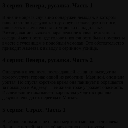
3 серия: Венера, русалка. Часть 1
В низине оврага случайно обнаружен чемодан, в котором
нашли останки девушки: отсутствует голова, руки и ноги,
плюс есть отличительная татуировка на надплечье.
Расследование выявляет параллельное кровавое деяние в
соседней местности, где голову и конечности были помещены
вместе с туловищем в подобный чемодан. Это обстоятельство
приводит Авдеева к выводу о серийном убийце.
4 серия: Венера, русалка. Часть 2
Определив внешность пострадавшей, сыщики выходят на
эскорт-услуги города; одной из работниц, Мариной, опознана
убитая. Но спустя короткое время она паникует и обращается
за помощью к Авдееву — ее жизни тоже угрожает опасность.
Исследование показывает: корень зла уходит в прошлое
девушек, еще до их переезда в Москву.
5 серия: Страх. Часть 1
В заброшенном ангаре нашли мертвого молодого человека
Давида с петлей на шее, обнаруженного его другом