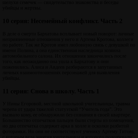
шелухи семечек — свидетельство знакомства и беседы
убийцы и жертвы.
10 серия: Несемейный конфликт. Часть 2
В деле о смерти Бархатова всплывает новый поворот: личные
неприязненные отношения у него и Артема Кротова, коллеги
по работе. Так же Кротов имел любовную связь с девушкой по
имени Полина, а она единственная наследница хозяина
автомобильного салона. Их отношения закончились после
того, как неожиданно она ушла к Бархатову и они
поженились. Алиса и Авдеев разбираются в запутанных
личных взаимоотношениях персонажей для выявления
убийцы.
11 серия: Снова в школу. Часть 1
У Нины Егоровой, местной школьной учительницы, травма
черепа от удара тяжелой статуэткой “Учитель года”. Это
вызвало кому, ее обнаружили без сознания в своей квартире.
Большинство отпечатков пальцев были стерты из помещения,
но два отпечатка содержит арка в холле и осколки разбитой
фоторамки. Но они не соответствуют ученику Артему Титову,
с которым вела занятия учительница и которого подозревали