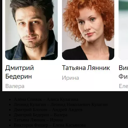
Алёна Спивак – Алиса Кулагина
Леонид Кулагин – Леонид Николаевич Кулагин
Дмитрий Блохин – Андрей Авдеев
Дмитрий Бедерин – Валера
Татьяна Лянник – Ирина
Виктория Фишер – Елена Касьянова