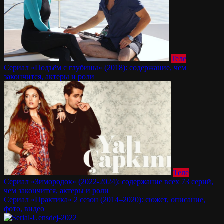
Теле
Сериал «Подъём с глубины» (2018): содержание, чем
закончится, актеры и роли
Теле
Сериал «Зимородок» (2022-2024): содержание всех 73 серий,
чем закончится, актеры и роли
Сериал «Практика» 2 сезон (2014–2020): сюжет, описание,
фото, видео