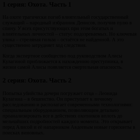
1 серия: Охота. Часть 1
На охоте трагически погиб влиятельный государственный
служащий – народный избранник Денисов, получив пулю в
спину. У всех присутствующих при этом богатых и
влиятельных личностей – статус подозреваемых. Но ключевая
улика – стреляная гильза – остаётся не найденной. А это
существенно затрудняет ход следствия.
Когда экспертное сообщество под руководством Алисы
Кулагиной приближается к нахождению преступника, в
жизни самой Алисы появляется смертельная опасность.
2 серия: Охота. Часть 2
Попытка убийства дочери погружает отца – Леонида
Кулагина – в бешенство. Он приступает к личному
расследованию и располагает современными технологиями:
специальным оборудованием, позволяющим детально
проанализировать все в действиях охотников вплоть до
мельчайших подробностей каждого момента. Это открывает
перед Алисой и её напарником Авдеевым новые горизонты в
поисках виновных.