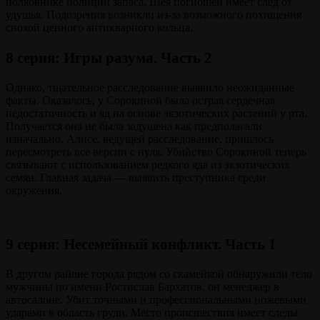
полковнике полиции запаса. Шея погибшей имеет след от
удушья. Подозрения возникли из-за возможного похищения
снохой ценного антикварного кольца.
8 серия: Игры разума. Часть 2
Однако, тщательное расследование выявило неожиданные
факты. Оказалось, у Сорокиной была острая сердечная
недостаточность и яд на основе экзотических растений у рта.
Получается она не была задушена как предполагали
изначально. Алисе, ведущей расследование, пришлось
пересмотреть все версии с нуля. Убийство Сорокиной теперь
связывают с использованием редкого яда из экзотических
семян. Главная задача — выявить преступника среди
окружения.
9 серия: Несемейный конфликт. Часть 1
В другом районе города рядом со скамейкой обнаружили тело
мужчины по имени Ростислав Бархатов, он менеджер в
автосалоне. Убит точными и профессиональными ножевыми
ударами в область груди. Место происшествия имеет следы