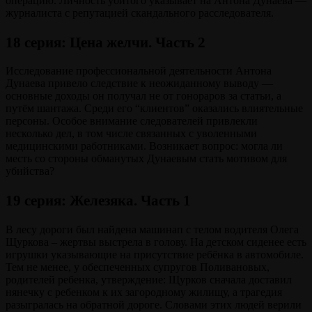
операцию. Личность убитого указывает на Антона Дунаева —
журналиста с репутацией скандального расследователя.
18 серия: Цена желчи. Часть 2
Исследование профессиональной деятельности Антона
Дунаева привело следствие к неожиданному выводу —
основные доходы он получал не от гонораров за статьи, а
путём шантажа. Среди его “клиентов” оказались влиятельные
персоны. Особое внимание следователей привлекли
несколько дел, в том числе связанных с уволенными
медицинскими работниками. Возникает вопрос: могла ли
месть со стороны обманутых Дунаевым стать мотивом для
убийства?
19 серия: Железяка. Часть 1
В лесу дороги был найдена машинап с телом водителя Олега
Щуркова – жертвы выстрела в голову. На детском сиденее есть
игрушки указывающие на присутствие ребёнка в автомобиле.
Тем не менее, у обеспеченных супругов Поливановых,
родителей ребенка, утверждение: Щурков сначала доставил
нянечку с ребенком к их загородному жилищу, а трагедия
разыгралась на обратной дороге. Словами этих людей верили