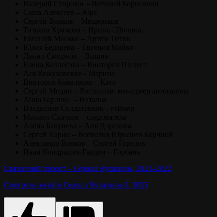
Валерий Сторожи – Виталий Борисович
Саша Алексеев – Юра
Сергей Волков – Мещеряков
Татьяна Храмова – Ирина / Полина
Евгений Манкос – Артём Титов
Юлия Бедарева – Евгения Майко
Данил Смирнов – Вишин
Елена Коллегова – Виктория Шелест
Ася Кожуховская – Марина
Виктория Коваленко – Катя
Сергей Модин – Ростислав, менеджер автосалона
Анна Горлова – Наталья
Владислав Солдатенков – геймер
Михаил Скачков – следователь
Алёна Бакунева – Аня Дорохова
Сергей Ларин – Всеволод Юрьевич Корчной
Александр Волков – Сергей Горелов
Иван Кондрашев-Гарден – Горбань
Связанный проект – Сериал Кулагины, 2021–2022
Смотреть онлайн Сериал Кулагины-2, 2025