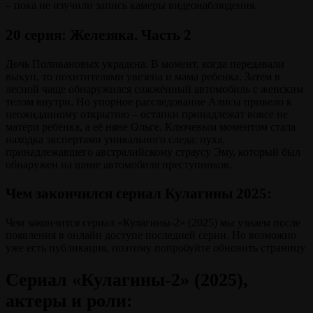
– пока не изучили запись камеры видеонаблюдения.
20 серия: Железяка. Часть 2
Дочь Поливановых украдена. В момент, когда передавали
выкуп, то похитителями увезена и мама ребенка. Затем в
лесной чаще обнаружился сожжённый автомобиль с женским
телом внутри. Но упорное расследование Алисы привело к
неожиданному открытию – останки принадлежат вовсе не
матери ребёнка, а её няне Ольге. Ключевым моментом стала
находка экспертами уникального следа: пуха,
принадлежавшего австралийскому страусу Эму, который был
обнаружен на шине автомобиля преступников.
Чем закончился сериал Кулагины 2025:
Чем закончится сериал «Кулагины-2» (2025) мы узнаем после
появления в онлайн доступе последней серии. Но возможно
уже есть публикация, поэтому попробуйте обновить страницу
Сериал «Кулагины-2» (2025),
актеры и роли: