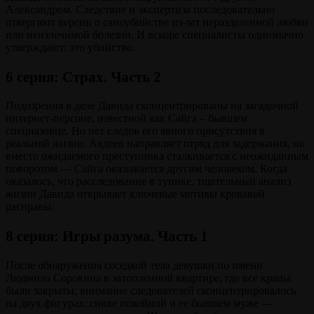
Александром. Следствие и экспертиза последовательно
отвергают версии о самоубийстве из-зат неразделенной любви
или неизлечимой болезни. И вскоре специалисты однозначно
утверждают: это убийство.
6 серия: Страх. Часть 2
Подозрения в деле Давида сконцентрированы на загадочной
интернет-персоне, известной как Сайга – бывшем
спецназовце. Но нет следов его явного присутствия в
реальной жизни. Авдеев направляет отряд для задержания, но
вместо ожидаемого преступника сталкивается с неожиданным
поворотом — Сайга оказывается другим человеком. Когда
оказалось, что расследование в тупике, тщательный анализ
жизни Давида открывает ключевые мотивы кровавой
расправы.
8 серия: Игры разума. Часть 1
После обнаружения соседкой тела девушки по имени
Людмила Сорокина в затопленной квартире, где все краны
были закрыты, внимание следователей сконцентрировалось
на двух фигурах: снохе покойной и ее бывшем муже —