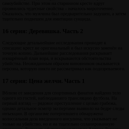
самоубийстве. При этом на старинном кресте вдруг
проявились чудесные свойства – началось мироточение.
Оказалось, что мужчина был предварительно задушен, а затем
тщательно подвешен для имитации суицида.
16 серия: Деревяшка. Часть 2
Следующие детальнейшие исследования приводят к
сенсации: крест не оригинальный и был искусно заменён на
точную копию. Дальнейшие расследования раскрывает
изощрённый план вора, и вскрываются обстоятельства
убийства. Неожиданным образом виновником оказывается
персона, которую никто не рассматривал как подозреваемого.
17 серия: Цена желчи. Часть 1
Вблизи от заведения для спортивных фанатов найдено тело
одного из гостей, наблюдавшего трансляцию футбола. На
первый взгляд — рядовое преступление с целью грабежа,
однако детальное осмотр экспертами выявило на бедре следы
инъекции. В организме потерпевшего обнаружена
колоссальная доза введенного инсулина, что указывает не
только на убийство, но и на тщательно спланированную