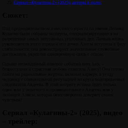
Сериал «Кулагины-2» (2025), актеры и роли:
Сюжет:
Под предводительством известного юриста по имени Леонид
Кулагин были собраны эксперты, специализирующиеся на
разрешении самых запутанных уголовных дел. Личная жизнь
руководителя этого отряда и его дочки Алисы вступила в фазу
стабильности: она демонстрирует значительные служебные
достижения, укрепляя одновременно связь с отцом.
Однако неожиданный поворот событий внес хаос –
безрассудная и страстная любовь охватила Алису! Она готова
пойти на радикальные жертвы, включая карьеру, в угоду
человеку с сомнительной репутацией из круга подозреваемых
следователя Авдеева. В этой интриге истина будет только
одна: или у опытного и проницательного Авдеева или у
любящей Алисы, которая безоговорочно доверяет своим
чувствам?
Сериал «Кулагины-2» (2025), видео
– трейлер: