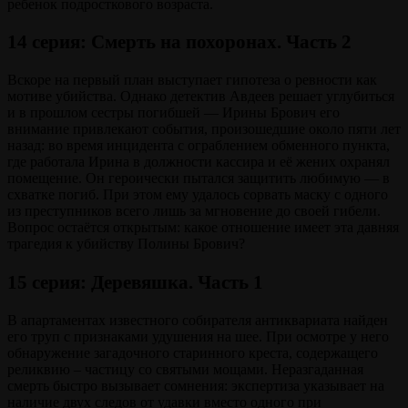
ребенок подросткового возраста.
14 серия: Смерть на похоронах. Часть 2
Вскоре на первый план выступает гипотеза о ревности как
мотиве убийства. Однако детектив Авдеев решает углубиться
и в прошлом сестры погибшей — Ирины Брович его
внимание привлекают события, произошедшие около пяти лет
назад: во время инцидента с ограблением обменного пункта,
где работала Ирина в должности кассира и её жених охранял
помещение. Он героически пытался защитить любимую — в
схватке погиб. При этом ему удалось сорвать маску с одного
из преступников всего лишь за мгновение до своей гибели.
Вопрос остаётся открытым: какое отношение имеет эта давняя
трагедия к убийству Полины Брович?
15 серия: Деревяшка. Часть 1
В апартаментах известного собирателя антиквариата найден
его труп с признаками удушения на шее. При осмотре у него
обнаружение загадочного старинного креста, содержащего
реликвию – частицу со святыми мощами. Неразгаданная
смерть быстро вызывает сомнения: экспертиза указывает на
наличие двух следов от удавки вместо одного при