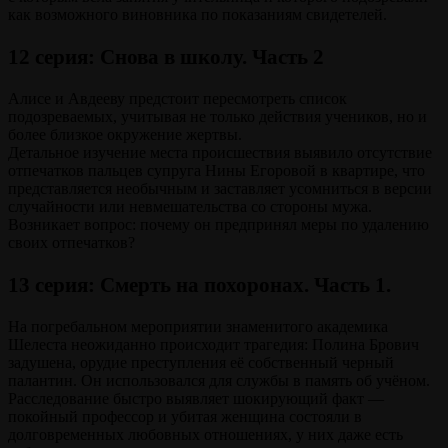
как возможного виновника по показаниям свидетелей.
12 серия: Снова в школу. Часть 2
Алисе и Авдееву предстоит пересмотреть список
подозреваемых, учитывая не только действия учеников, но и
более близкое окружение жертвы.
Детальное изучение места происшествия выявило отсутствие
отпечатков пальцев супруга Нины Егоровой в квартире, что
представляется необычным и заставляет усомниться в версии
случайности или невмешательства со стороны мужа.
Возникает вопрос: почему он предпринял меры по удалению
своих отпечатков?
13 серия: Смерть на похоронах. Часть 1.
На погребальном мероприятии знаменитого академика
Шелеста неожиданно происходит трагедия: Полина Брович
задушена, орудие преступления её собственный черный
палантин. Он использовался для службы в память об учёном.
Расследование быстро выявляет шокирующий факт —
покойный профессор и убитая женщина состояли в
долговременных любовных отношениях, у них даже есть