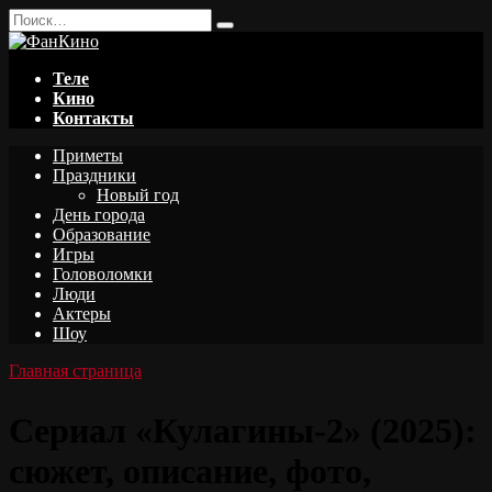
Перейти
Search
к
for:
содержанию
Теле
Кино
Контакты
Приметы
Праздники
Новый год
День города
Образование
Игры
Головоломки
Люди
Актеры
Шоу
Главная страница
Сериал «Кулагины-2» (2025):
сюжет, описание, фото,