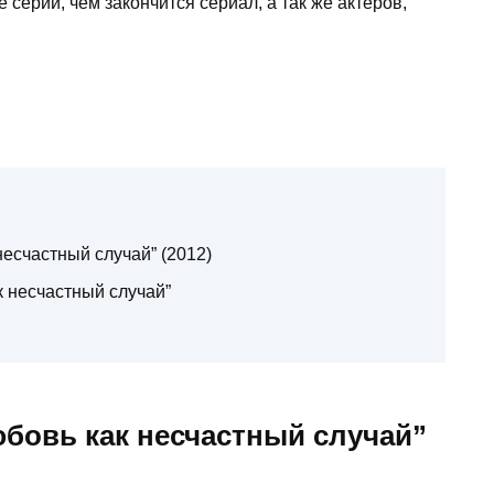
серий, чем закончится сериал, а так же актеров,
есчастный случай” (2012)
к несчастный случай”
бовь как несчастный случай”