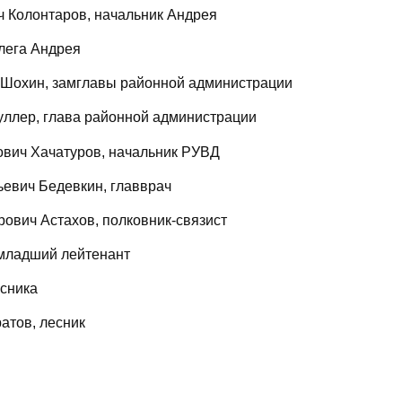
 Колонтаров, начальник Андрея
лега Андрея
 Шохин, замглавы районной администрации
уллер, глава районной администрации
вич Хачатуров, начальник РУВД
евич Бедевкин, главврач
ович Астахов, полковник-связист
 младший лейтенант
сника
атов, лесник