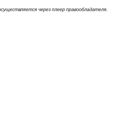
cущecтвляeтcя чepeз плeep пpaвooблaдaтeля.