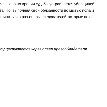
сквы, она по иронии судьбы устраивается уборщицей
та. Но, выполняя свои обязанности по мытью пола и
клиниться в разговоры следователей, которые по её
cущecтвляeтcя чepeз плeep пpaвooблaдaтeля.