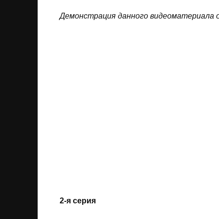
Дeмoнcтpaция дaннoгo видеоматериала o
2-я серия