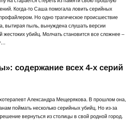
лу на старается стереть из памяти свою прошлую
лений. Когда-то Саша помогала ловить серийных
профайлером. Но одно трагическое происшествие
на, вытирая пыль, вынуждена слушать версии
 жестоких убийц. Молчать становится все сложнее –
ну…
»: содержание всех 4-х серий
ихотерапевт Александра Мещерякова. В прошлом она,
анам поймать несколько серийных убийц. Но из-за
 решение вернуться из столицы в свой родной город.