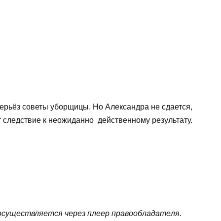
ерьёз советы уборщицы. Но Александра не сдается,
ет следствие к неожиданно действенному результату.
cущecтвляeтcя чepeз плeep пpaвooблaдaтeля.