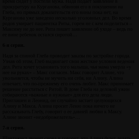
время сидит у постели мужа. Надя подает заявление в
прокуратуру на Курганова, обвиняя его в покушении на
Глеба, но прямых доказательств его вины пока нет, на
Курганова уже заведено несколько уголовных дел. Во время
родов умирает пациентка Риты, горем не с кем поделиться –
Максиму не до нее. Рита пишет заявление об уходе – ведь по
ее вине ребенок остался сиротой…
6-я серия.
Надя за спиной Глеба проводит заказы по застройке города.
Узнав об этом, Глеб выдвигает свои жесткие условия ведения
дел. Рита хочет усыновить того малыша, чья мама умерла «у
нее на руках» – Макс согласен. Макс говорит Алине, что
увольняется, чтобы не мучить ни себя, ни Алину. Алина
отвечает, что по-прежнему его очень любит. Макс принимает
решение расстаться с Ритой. В доме Глеба на деловой ужин
собираются «важные и нужные» для его дела люди.
Приглашен и Леонид, он случайно застает целующихся
Алину и Макса, Алина просит Леню пока ничего не
рассказывать Глебу, говорит о ее давней любви к Максу.
Алине звонит «недоброжелатель»…
7-я серия.
Шантажист звонит снова и говорит, что Алина будет делать