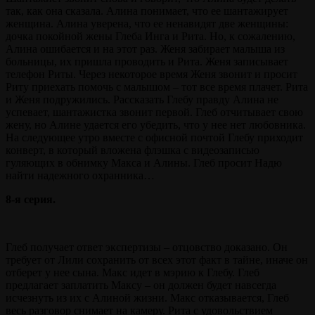
так, как она сказала. Алина понимает, что ее шантажирует
женщина. Алина уверена, что ее ненавидят две женщины:
дочка покойной жены Глеба Инга и Рита. Но, к сожалению,
Алина ошибается и на этот раз. Женя забирает малыша из
больницы, их пришла проводить и Рита. Женя записывает
телефон Риты. Через некоторое время Женя звонит и просит
Риту приехать помочь с малышом – тот все время плачет. Рита
и Женя подружились. Рассказать Глебу правду Алина не
успевает, шантажистка звонит первой. Глеб отчитывает свою
жену, но Алине удается его убедить, что у нее нет любовника.
На следующее утро вместе с офисной почтой Глебу приходит
конверт, в который вложена флэшка с видеозаписью
гуляющих в обнимку Макса и Алины. Глеб просит Надю
найти надежного охранника…
8-я серия.
Глеб получает ответ экспертизы – отцовство доказано. Он
требует от Лили сохранить от всех этот факт в тайне, иначе он
отберет у нее сына. Макс идет в мэрию к Глебу. Глеб
предлагает заплатить Максу – он должен будет навсегда
исчезнуть из их с Алиной жизни. Макс отказывается, Глеб
весь разговор снимает на камеру. Рита с удовольствием