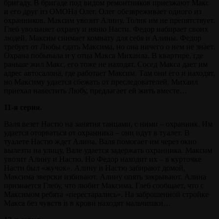
бригаду. В бригаде под видом ремонтников приезжают Макс
и его друг из ОМОНа Олег. Олег обезвреживает одного из
охранников, Максим увозит Алину, Толик им не препятствует.
Глеб увольняет охрану и няню Насти. Федор набирает своих
людей. Максим снимает комнату для себя и Алины. Федор
требует от Любы сдать Максима, но она ничего о нем не знает.
Охрана побывала и у отца Макса Михаила. В квартире, где
раньше жил Макс, его тоже не находят. Сосед Макса дает им
адрес автосалона, где работает Максим. Там они его и находят,
но Максиму удается сбежать от преследователей. Михаил
приехал навестить Любу, предлагает ей жить вместе…
11-я серия.
Валя везет Настю на занятия танцами, с ними – охранник. Им
удается оторваться от охранника – они идут в туалет. В
туалете Настю ждет Алина. Валя помогает им через окно
вылезти на улицу, Вале удается задержать охранника. Максим
увозит Алину и Настю. Но Федор находит их – в курточке
Насти был «жучок». Алину и Настю забирают домой,
Максима зверски избивают. Алину опять закрывают. Алина
признается Глебу, что любит Максима. Глеб сообщает, что с
Максимом ребята «перестарались». На заброшенной стройке
Макса без чувств и в крови находят мальчишки…