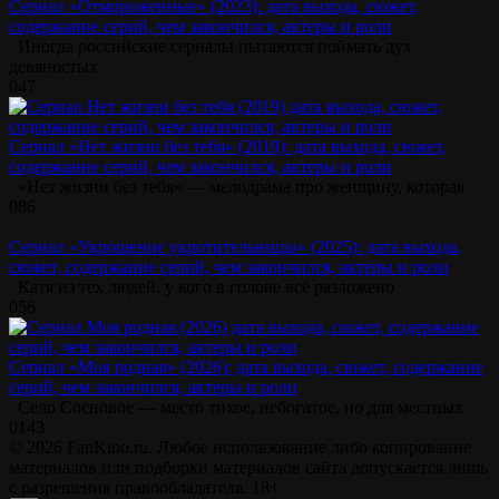
Сериал «Отмороженные» (2023): дата выхода, сюжет,
содержание серий, чем закончился, актеры и роли
Иногда российские сериалы пытаются поймать дух
девяностых
0
47
Сериал «Нет жизни без тебя» (2019): дата выхода, сюжет,
содержание серий, чем закончился, актеры и роли
«Нет жизни без тебя» — мелодрама про женщину, которая
0
86
Сериал «Укрощение укротительницы» (2025): дата выхода,
сюжет, содержание серий, чем закончился, актеры и роли
Катя из тех людей, у кого в голове всё разложено
0
56
Сериал «Моя родная» (2026): дата выхода, сюжет, содержание
серий, чем закончился, актеры и роли
Село Сосновое — место тихое, небогатое, но для местных
0
143
© 2026 FanKino.ru. Любое использование либо копирование
материалов или подборки материалов сайта допускается лишь
с разрешения правообладателя. 18+