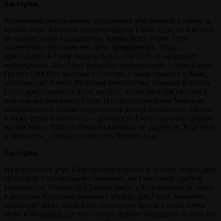
4-я серия.
Черногоров по-прежнему продолжает участвовать в гонке за
кресло мэра. Бандиты предупреждают Глеба, если он к вечеру
не снимет свою кандидатуру, Алина будет убита. Глеб
совершенно бессилен что-либо предпринять. Надя
приставляет к Глебу охрану, боясь, что Глеб не выдержит
нервотрепки. Зато Олег раздобыл информацию о Лере-Свете.
Группа ОМОНА во главе с Олегом, с ними приехал и Макс,
освобождает Алину. Во время перестрелки убивают Борзого,
Свету арестовывают. Рита требует, чтобы Максим уволился
или она все расскажет Глебу. Но предупреждение Макса не
останавливает. После возвращения домой отношение Алины
к мужу резко изменилось – должность Глебу оказалась дороже
жизни жены. Победа Глеба на выборах не радует ее. Курганов
в бешенстве, обещает отомстить Черногорову…
5-я серия.
На следующее утро Галя приходит домой к Алине, Алина дает
ей одежду. Глеб вызывает полицию, но Гале опять удается
ускользнуть. Больше дел Басмач иметь с Кургановым не хочет,
в истерике Курганов нанимает убийцу для Глеба. Наемник
исполняет заказ, когда Глеб принимает присягу мэра, Глеба
везут в больницу, где ему срочно делают операцию. Алина все