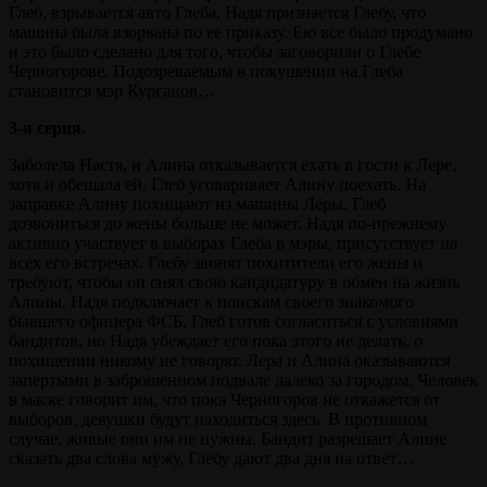
Глеб, взрывается авто Глеба. Надя признается Глебу, что
машина была взорвана по ее приказу. Ею все было продумано
и это было сделано для того, чтобы заговорили о Глебе
Черногорове. Подозреваемым в покушении на Глеба
становится мэр Курганов…
3-я серия.
Заболела Настя, и Алина отказывается ехать в гости к Лере,
хотя и обещала ей. Глеб уговаривает Алину поехать. На
заправке Алину похищают из машины Леры. Глеб
дозвониться до жены больше не может. Надя по-прежнему
активно участвует в выборах Глеба в мэры, присутствует на
всех его встречах. Глебу звонят похитители его жены и
требуют, чтобы он снял свою кандидатуру в обмен на жизнь
Алины. Надя подключает к поискам своего знакомого
бывшего офицера ФСБ. Глеб готов согласиться с условиями
бандитов, но Надя убеждает его пока этого не делать, о
похищении никому не говорят. Лера и Алина оказываются
запертыми в заброшенном подвале далеко за городом. Человек
в маске говорит им, что пока Черногоров не откажется от
выборов, девушки будут находиться здесь. В противном
случае, живые они им не нужны. Бандит разрешает Алине
сказать два слова мужу, Глебу дают два дня на ответ…