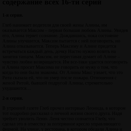
содержание всех 16-ти серий
1-я серия.
Глеб нанимает водителя для своей жены Алины, им
оказывается Максим – первая большая любовь Алины. Увидев
его, Алина теряет сознание. Дождавшись, пока состояние
Алины улучшится, Максим пытается с ней поговорить, но
Алина отказывается. Теперь Максиму и Алине придется
встречаться каждый день, дочку Настю нужно возить на
занятия танцем. Максим, не переставая думает об Алине –
чувство любви возвращается. Им все-таки удается поговорить
и Алина просит Максима не говорить ее мужу о том, что
когда-то они были знакомы. От Алины Макс узнает, что это
Рита сказала ей, что он умер после пожара. Отношения с
женой Ритой, бывшей подругой Алины, стремительно
ухудшаются…
2-я серия.
В утренней газете Глеб прочел интервью Леонида, в котором
тот подробно рассказал о личной жизни своего друга. Надя
требует уволить Леню. Леня честно сознается Глебу, что
сделал это в отместку за потерянное кресло управляющего
фирмой. На улице, у ресторана, в котором обедали Алина и