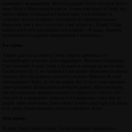
ухаживает за малышом. Женя предлагает Рите остаться жить с
ним. Рита и Максим разводятся. Алина признается Глебу, что
любит Макса и предлагает развестись. Глеб взбешен и
отвечает, что не позволит ей разбить их крепкую семью.
Радостью, что у него есть сын, Глеб делится с Надей. Надя
нашла для Глеба начальника его охраны – Федора. Максим
устраивается на работу менеджером в автосалон…
9-я серия.
Алине удается заставить Глеба забрать заявление из
полицейского участка, дело закрывают, Максима отпускают.
Глеб запирает Алину дома и больше ее никуда не выпускает.
Он насилует ее. С ее телефона Глеб пишет Максиму от имени
Алины, что она решила остаться с мужем. Максим об этом
рассказывает Любе, но он не верит, что Алина сама приняла
такое решение. Возвращаясь вечером домой, Максим видит,
как молоденькая девушка пытается спрыгнуть с моста. Он
спасает ее и разрешает пожить в его квартире, пока она не
решит свои проблемы. Леня нашел новую квартиру для Лили
и ее сына, Лиля начинает симпатизировать Лене…
10-я серия.
В доме Глеба сорвало кран, Толик вызывает аварийную