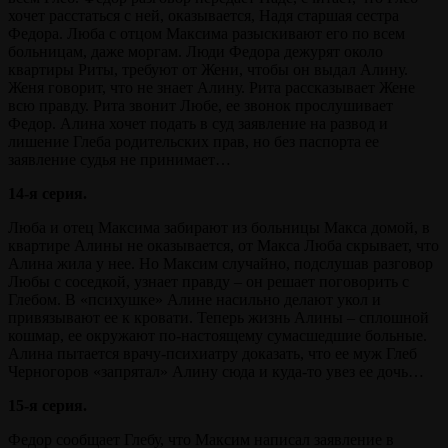
хочет расстаться с ней, оказывается, Надя старшая сестра
Федора. Люба с отцом Максима разыскивают его по всем
больницам, даже моргам. Люди Федора дежурят около
квартиры Риты, требуют от Жени, чтобы он выдал Алину.
Женя говорит, что не знает Алину. Рита рассказывает Жене
всю правду. Рита звонит Любе, ее звонок прослушивает
Федор. Алина хочет подать в суд заявление на развод и
лишение Глеба родительских прав, но без паспорта ее
заявление судья не принимает…
14-я серия.
Люба и отец Максима забирают из больницы Макса домой, в
квартире Алины не оказывается, от Макса Люба скрывает, что
Алина жила у нее. Но Максим случайно, подслушав разговор
Любы с соседкой, узнает правду – он решает поговорить с
Глебом. В «психушке» Алине насильно делают укол и
привязывают ее к кровати. Теперь жизнь Алины – сплошной
кошмар, ее окружают по-настоящему сумасшедшие больные.
Алина пытается врачу-психиатру доказать, что ее муж Глеб
Черногоров «запрятал» Алину сюда и куда-то увез ее дочь…
15-я серия.
Федор сообщает Глебу, что Максим написал заявление в