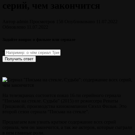
серий, чем закончится
Автор
admin
Просмотров
158
Опубликовано
11.07.2022
Обновлено
11.07.2022
Задайте вопрос о фильме или сериале
*
Получить ответ
На телеэкранах состоится показ 16-ти серийного сериала
“Письма на стекле. Судьба” (2015) от режиссера Ренаты
Грицковой, производства кинокомпании Свэлл Фильм. Это
второй сезон сериала “Письма на стекле”.
Предлагаем вам узнать краткое содержание всех серий
сериала, чем он закончится, а так же актеров, которые сыграли
в нем главные роли.