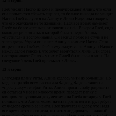
12-я серия.
Глеб увозит Настю из дома и предупреждает Алину, что если
она попытается сбежать еще раз, то больше никогда не увидит
Настю. Глеб жалуется на Алину и Лилю Наде, она говорит,
что его окружали не те женщины. Надя все время намекает
Глебу на более «тесные» отношения с ней. Вечером Глеб, сидя
около двери комнаты, в которой была заперта Алина,
«пустился» в воспоминания. Он заснул прямо на стуле и не
запер дверь. Утром он нашел Алину в комнате Насти. Леня
встречается с Глебом, Глеб и ему жалуется на Алину и Надю и
между делом говорит, что хочет вернуться к Лиле. Эти слова
настораживают Леню – у них с Лилей были свои планы. На
следующий день Глеб приезжает к Лиле…
13-я серия.
Благодаря плану Риты, Алине удалось уйти из больницы. Но
мед. сестра обо всем рассказала Федору, Федор ставит на
«прослушку» телефон Риты. Алина просит Любу разрешить
ей остаться у нее на какое-то время, передает папку с
компрометирующими документами на Глеба нотариусу. Глеб
понимает, что Алина может начать против него игру, требует
от Федора срочно ее найти. Глеб жалуется Федору, что Надя
все время лезет в его дела, пытается лидировать, а главный во
всем Глеб. Федор разговор передает Наде, считает, что Глеб