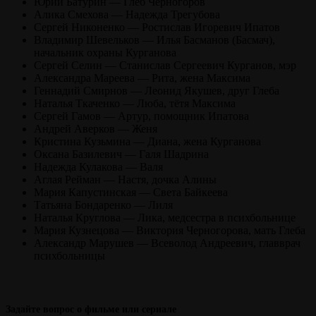
Юрий Батурин — Глеб Черногоров
Алика Смехова — Надежда Трегубова
Сергей Никоненко — Ростислав Игоревич Ипатов
Владимир Шевельков — Илья Басманов (Басмач),
начальник охраны Курганова
Сергей Селин — Станислав Сергеевич Курганов, мэр
Александра Мареева — Рита, жена Максима
Геннадий Смирнов — Леонид Якушев, друг Глеба
Наталья Ткаченко — Люба, тётя Максима
Сергей Гамов — Артур, помощник Ипатова
Андрей Аверков — Женя
Кристина Кузьмина — Диана, жена Курганова
Оксана Базилевич — Галя Шадрина
Надежда Кулакова — Валя
Аглая Рейман — Настя, дочка Алины
Мария Капустинская — Света Байкеева
Татьяна Бондаренко — Лиля
Наталья Круглова — Лика, медсестра в психбольнице
Мария Кузнецова — Виктория Черногорова, мать Глеба
Александр Марушев — Всеволод Андреевич, главврач
психбольницы
Задайте вопрос о фильме или сериале