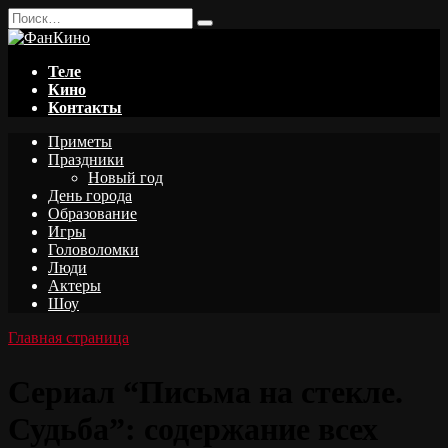
Перейти
Search
к
for:
содержанию
Теле
Кино
Контакты
Приметы
Праздники
Новый год
День города
Образование
Игры
Головоломки
Люди
Актеры
Шоу
Главная страница
Сериал “Письма на стекле.
Судьба”: содержание всех