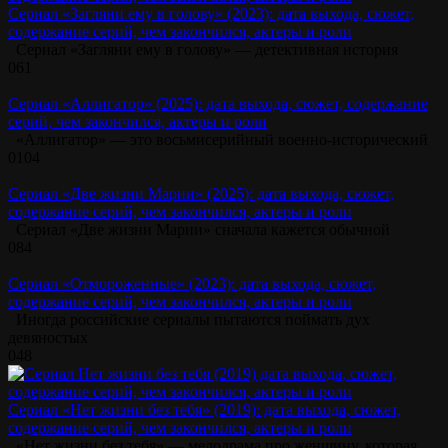
Сериал «Загляни ему в голову» (2023): дата выхода, сюжет,
содержание серий, чем закончился, актеры и роли
Сериал «Загляни ему в голову» — детективная история
0
61
Сериал «Аллигатор» (2025): дата выхода, сюжет, содержание
серий, чем закончился, актеры и роли
«Аллигатор» — это восьмисерийный военно-исторический
0
104
Сериал «Две жизни Марии» (2025): дата выхода, сюжет,
содержание серий, чем закончился, актеры и роли
Сериал «Две жизни Марии» сначала кажется обычной
0
84
Сериал «Отмороженные» (2023): дата выхода, сюжет,
содержание серий, чем закончился, актеры и роли
Иногда российские сериалы пытаются поймать дух
девяностых
0
48
Сериал «Нет жизни без тебя» (2019): дата выхода, сюжет,
содержание серий, чем закончился, актеры и роли
«Нет жизни без тебя» — мелодрама про женщину, которая