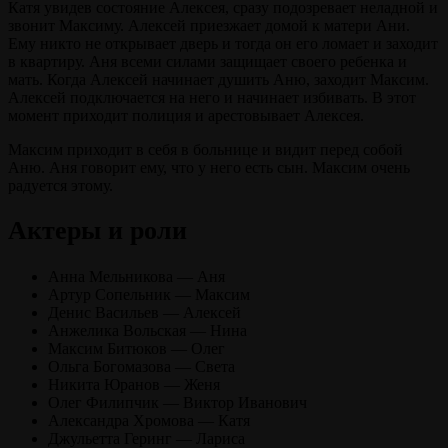
Катя увидев состояние Алексея, сразу подозревает неладной и
звонит Максиму. Алексей приезжает домой к матери Ани.
Ему никто не открывает дверь и тогда он его ломает и заходит
в квартиру. Аня всеми силами защищает своего ребенка и
мать. Когда Алексей начинает душить Аню, заходит Максим.
Алексей подключается на него и начинает избивать. В этот
момент приходит полиция и арестовывает Алексея.
Максим приходит в себя в больнице и видит перед собой
Аню. Аня говорит ему, что у него есть сын. Максим очень
радуется этому.
Актеры и роли
Анна Мельникова — Аня
Артур Сопельник — Максим
Денис Васильев — Алексей
Анжелика Вольская — Нина
Максим Битюков — Олег
Ольга Богомазова — Света
Никита Юранов — Женя
Олег Филипчик — Виктор Иванович
Александра Хромова — Катя
Джульетта Геринг — Лариса