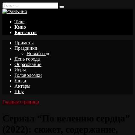
Перейти
Search
к
for:
содержанию
Теле
Кино
Контакты
Приметы
Праздники
Новый год
День города
Образование
Игры
Головоломки
Люди
Актеры
Шоу
Главная страница
Сериал “По велению сердца”
(2022): сюжет, содержание,