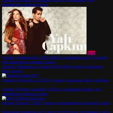
закончится, актеры и роли
Теле
Сериал «Зимородок» (2022-2024): содержание всех 73 серий,
чем закончится, актеры и роли
Сериал «Практика» 2 сезон (2014–2020): сюжет, описание,
фото, видео
Сериал «Уэнсдэй» (с 2022 г): сюжет, описание, фото, трейлер
Сериал “Второе дыхание” (2016): содержание серий, чем
закончится, актеры и роли
Фильм “Ёлки-9” (2022): сюжет, чем закончится, актеры и роли
Народные приметы на 15 августа 2026 года: что можно и чего