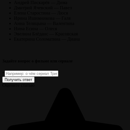
Андрей Пискарёв — Дима
Дмитрий Ячевский — Павел
Елена Старостина — Люся
Ирина Ишимникова — Галя
Анна Телицына — Валентина
Нина Есина — Олеся
Эвелина Блёданс — Красовская
Екатерина Соломатина — Диана
Задайте вопрос о фильме или сериале
*
Получить ответ
Оцените статью