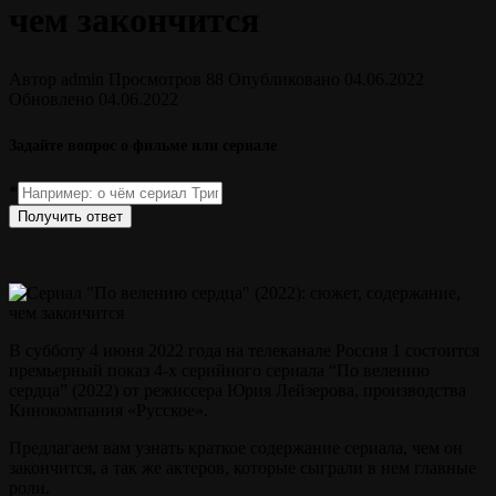
чем закончится
Автор
admin
Просмотров
88
Опубликовано
04.06.2022
Обновлено
04.06.2022
Задайте вопрос о фильме или сериале
*
Получить ответ
В субботу 4 июня 2022 года на телеканале Россия 1 состоится
премьерный показ 4-х серийного сериала “По велению
сердца” (2022) от режиссера Юрия Лейзерова, производства
Кинокомпания «Русское».
Предлагаем вам узнать краткое содержание сериала, чем он
закончится, а так же актеров, которые сыграли в нем главные
роли.