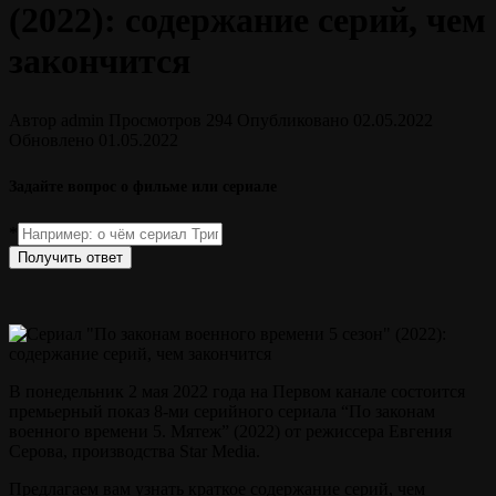
(2022): содержание серий, чем
закончится
Автор
admin
Просмотров
294
Опубликовано
02.05.2022
Обновлено
01.05.2022
Задайте вопрос о фильме или сериале
*
Получить ответ
В понедельник 2 мая 2022 года на Первом канале состоится
премьерный показ 8-ми серийного сериала “По законам
военного времени 5. Мятеж” (2022) от режиссера Евгения
Серова, производства Star Media.
Предлагаем вам узнать краткое содержание серий, чем