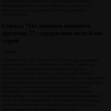
следователям предстоит не только подавить всплеск
разбушевавшейся послевоенной преступности, но и
предотвратить угрозу, гораздо более страшную и
неотвратимую…
Сериал “По законам военного
времени 5”: содержание всех 8-ми
серий
1 серия.
Сентябрь 1945 года. Рокотов и Елагина в предвкушении
начала мирной жизни собираются в Минск, однако на
полпути их разворачивает подполковник Дрёмов,
вернувшийся в Кёнигсберг со спецзаданием. Ивану и
Светлане предстоит занять ключевые позиции в оперативно-
следственной группе, которая создается под руководством
Дрёмова. И первое же произошедшее преступление
показывает, что им придется иметь дело не с кучкой
диверсантов, а с серьезно организованной криминальной
сетью. К тому же выясняется, что поимка особо опасных
уголовных элементов не основная цель спецоперации:
Дрёмов пока не готов раскрывать все карты…