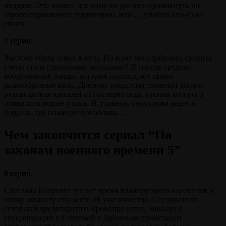
подвале. Это значит, что кому-то удалось проникнуть на
строго охраняемую территорию, или … убийца кто-то из
своих.
7 серия.
Жестоко убита семья Клотц. Но кому понадобилось сводить
счеты столь страшными методами!? В городе орудуют
вооруженные банды, которые преследуют самые
разнообразные цели. Дрёмову предстоит тяжелый допрос
руководителя юношей из гитлерюгенда, против которого
появились новые улики. И, главное, след снова ведет в
бордель, где планируется облава…
Чем закончится сериал “По
законам военного времени 5”
8 серия.
Светлана Петровна узнает время планируемого восстания: к
этому моменту его место ей уже известно. Следователи
готовятся предотвратить кровопролитие. Накануне
спецоперации у Елагиной с Дрёмовым происходит