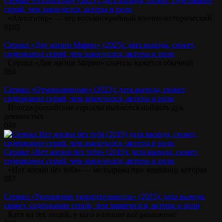
Сериал «Аллигатор» (2025): дата выхода, сюжет, содержание
серий, чем закончился, актеры и роли
«Аллигатор» — это восьмисерийный военно-исторический
0
105
Сериал «Две жизни Марии» (2025): дата выхода, сюжет,
содержание серий, чем закончился, актеры и роли
Сериал «Две жизни Марии» сначала кажется обычной
0
84
Сериал «Отмороженные» (2023): дата выхода, сюжет,
содержание серий, чем закончился, актеры и роли
Иногда российские сериалы пытаются поймать дух
девяностых
0
49
Сериал «Нет жизни без тебя» (2019): дата выхода, сюжет,
содержание серий, чем закончился, актеры и роли
«Нет жизни без тебя» — мелодрама про женщину, которая
0
87
Сериал «Укрощение укротительницы» (2025): дата выхода,
сюжет, содержание серий, чем закончился, актеры и роли
Катя из тех людей, у кого в голове всё разложено