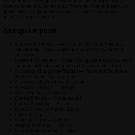
откровенный разговор: Светлана получает информацию,
ставшую шоковой для неё и для Рокотова. Она понимает, что
предстоящая им финальная схватка окажется сложнее и
опаснее, чем казалась ранее…
Актеры и роли
Екатерина Климова — Светлана Петровна Елагина,
следователь главной военной прокуратуры, капитан
юстиции
Евгений Воловенко — Иван Григорьевич Рокотов, член
специальной следственной группы, майор юстиции
Александр Панкратов-Чёрный — Григорий Иванович
Федоренко, шофер, старшина
Александр Дуденков — Дуденков
Александр Песков — Дрёмов
Армен Грейг — Мамиев
Дмитрий Исаев — Вишневский
Лариса Кулакова — Алёнка
Юрий Маслак — Франц Лидке
Елена Лагута
Николай Алипа — Ковров
Андрей Рапопорт — Иоффе
Янина Колесниченко — Афина