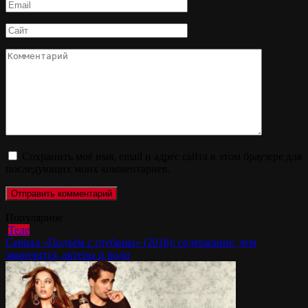
Email
*
Сайт
Комментарий
Сохранить моё имя, email и адрес сайта в этом браузере для
последующих моих комментариев.
Популярное
Теле
Сериал «Подъём с глубины» (2018): содержание, чем
закончится, актеры и роли