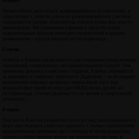
4 серия.
Ночью убиты двое солдат, возвращавшихся из самоволки, а
параллельно с этим на одном из разминированных участков
подрываются саперы. Получается, участок вновь был кем-то
заминирован. Расследования взрывов и смертей солдат
поразительным образом приводят следователей к одному
знаменателю – группе юношей из гитлерюгенда…
5 серия.
Рокотов и Елагина включаются в расследование вооруженных
ограблений, совершенных интернациональной бандой. Тем
временем, девушка из местного борделя, Алёнка, обращается
за помощью к старшему лейтенанту Дуденкову – за молодыми
женщинами началась активная слежка после того, как
младший брат одной из них сдал НКВД своих друзей из
гитлерюгенда. Аленка уверена, что их жизни в смертельной
опасности…
6 серия.
Елагина и Рокотов отправляются на заставу, расположенную у
моря, расследовать убийство рядового. Стычки с различными
вооруженными группами здесь никогда не были редкостью,
однако солдата лишили жизни на территории заставы, в