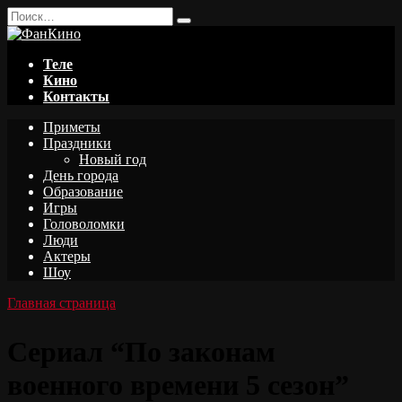
Перейти
Search
к
for:
содержанию
Теле
Кино
Контакты
Приметы
Праздники
Новый год
День города
Образование
Игры
Головоломки
Люди
Актеры
Шоу
Главная страница
Сериал “По законам
военного времени 5 сезон”