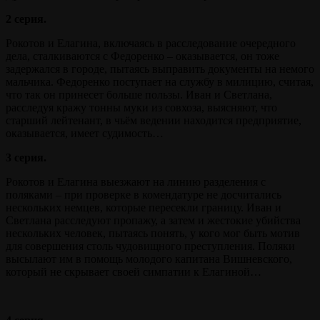
2 серия.
Рокотов и Елагина, включаясь в расследование очередного
дела, сталкиваются с Федоренко – оказывается, он тоже
задержался в городе, пытаясь выправить документы на немого
мальчика. Федоренко поступает на службу в милицию, считая,
что так он принесет больше пользы. Иван и Светлана,
расследуя кражу тонны муки из совхоза, выясняют, что
старший лейтенант, в чьём ведении находится предприятие,
оказывается, имеет судимость…
3 серия.
Рокотов и Елагина выезжают на линию разделения с
поляками – при проверке в комендатуре не досчитались
нескольких немцев, которые пересекли границу. Иван и
Светлана расследуют пропажу, а затем и жестокие убийства
нескольких человек, пытаясь понять, у кого мог быть мотив
для совершения столь чудовищного преступления. Поляки
высылают им в помощь молодого капитана Вишневского,
который не скрывает своей симпатии к Елагиной…